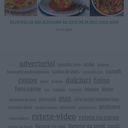
12 rețete cu pui și legume pe care să le faci vara asta
31.07.2025
advertorial
ardei
aperitiv rece
branza
cartofi
carne de porc
bucataria multiculturala
carne de vita
ceapa
dulciuri
faina
dovlecei
desert
fara carne
lapte
lamaie
friptura
free
fursecuri
oua
ovo-lacto-vegetarian
morcovi
mancare de post
prajitura
patiserie dulce
patrunjel
patiserie sarata
pentru iarna
retete-video
retete cu carne
reteta italiana
Rețete de post
rosii
Rețete cu pui
Retete de Pasti