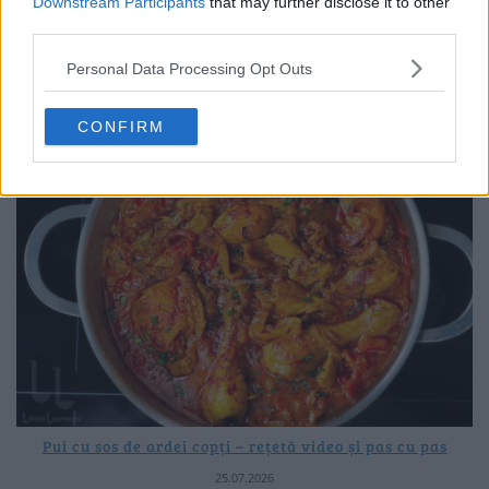
Downstream Participants
that may further disclose it to other
third parties.
Mâncare de dovlecei cu roșii și ardei – rețetă simplă de
vară – VIDEO+text
Personal Data Processing Opt Outs
28.07.2026
CONFIRM
Pui cu sos de ardei copți – rețetă video și pas cu pas
25.07.2026