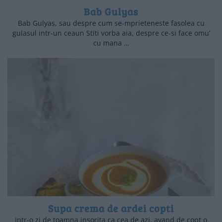
Bab Gulyas
Bab Gulyas, sau despre cum se-mprieteneste fasolea cu
gulasul intr-un ceaun Stiti vorba aia, despre ce-si face omu’
cu mana …
Supa crema de ardei copti
Intr-o zi de toamna insorita ca cea de azi, avand de copt o