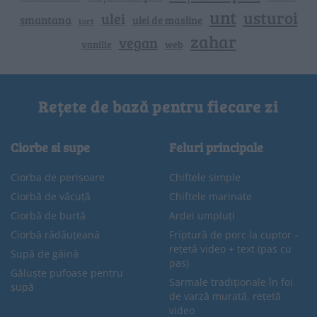
unt
usturoi
ulei
smantana
ulei de masline
tort
zahar
vegan
vanilie
web
Rețete de bază pentru fiecare zi
Ciorbe si supe
Feluri principale
Ciorba de perișoare
Chiftele simple
Ciorbă de văcuță
Chiftele marinate
Ciorbă de burtă
Ardei umpluți
Ciorbă rădăuțeană
Friptură de porc la cuptor –
rețetă video + text (pas cu
Supă de găină
pas)
Găluște pufoase pentru
Sarmale tradiționale în foi
supă
de varză murată, rețetă
video