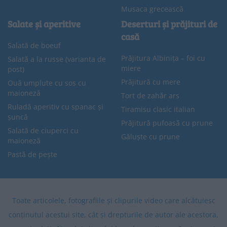
Musaca grecească
Salate și aperitive
Deserturi și prăjituri de
casă
Salată de boeuf
Prăjitura Albinița – foi cu
Salată a la russe (varianta de
miere
post)
Prăjitură cu mere
Ouă umplute cu sos cu
maioneză
Tort de zahăr ars
Ruladă aperitiv cu spanac și
Tiramisu clasic italian
șuncă
Prăjitură pufoasă cu prune
Salată de ciuperci cu
Găluște cu prune
maioneză
Pastă de pește
Toate articolele, fotografiile și clipurile video care alcătuiesc
conținutul acestui site, cât și drepturile de autor ale acestora,