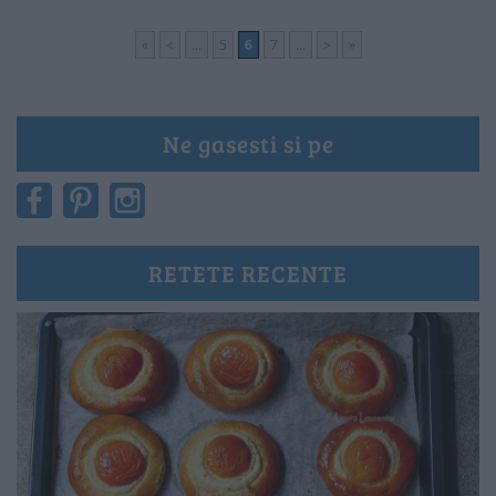
«
<
...
5
6
7
...
>
»
Ne gasesti si pe
RETETE RECENTE