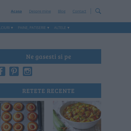
Acasa
Despre mine
Blog
Contact
CIURI
PAINE, PATISERIE
ALTELE
Ne gasesti si pe
RETETE RECENTE