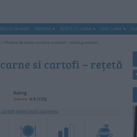
 FRUCTE DE MARE
APERITIVE
RETETE CU CARNE
FARA CARNE
DUL
e
>
Musaca de vinete cu carne si cartofi – rețetă grecească
carne si cartofi – rețetă
Rating
4.9
(
153
)