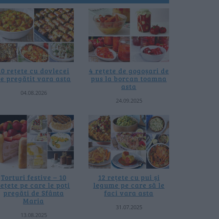
10 rețete cu dovlecei
4 rețete de gogoșari de
e pregătit vara asta
pus la borcan toamna
asta
04.08.2026
24.09.2025
Torturi festive – 10
12 rețete cu pui și
rețete pe care le poți
legume pe care să le
pregăti de Sfânta
faci vara asta
Maria
31.07.2025
13.08.2025