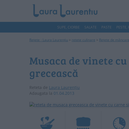
SUPE, CIORBE
SALATE
PASTE
PESTE,
Rețete - Laura Laurențiu
>
retete culinare
>
Rețete de mâncar
Musaca de vinete cu 
grecească
Reteta de
Laura Laurențiu
Adaugata la
01.04.2013