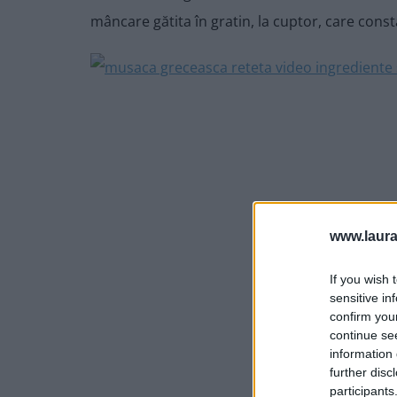
mâncare gătita în gratin, la cuptor, care cons
www.laura
If you wish 
sensitive in
confirm you
continue se
information 
further disc
participants