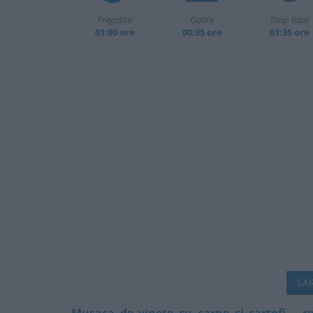
Pregatire
Gatire
Timp total
01:00 ore
00:35 ore
01:35 ore
SAR
Musaca de vinete cu carne și cartofi – 