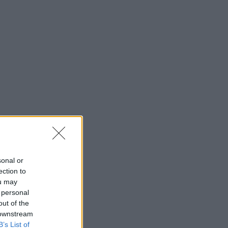
sonal or
ection to
ou may
 personal
out of the
 downstream
B’s List of