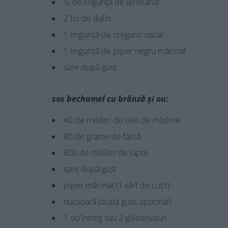
½ de linguriță de ienibahar
2 foi de dafin
1 linguriță de oregano uscat
1 linguriță de piper negru măcinat
sare după gust
sos bechamel cu brânză și ou:
40 de mililitri de ulei de măsline
80 de grame de făină
800 de mililitri de lapte
sare după gust
piper măcinat (1 vârf de cuțit)
nucșoară (după gust, opțional)
1 ou întreg sau 2 gălbenușuri