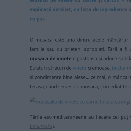
explicată detaliat, cu lista de ingrediente
cu pas.
O musaca este una dintre acele mâncăruri 
familie sau cu prieteni apropiați. Fără a f
musaca de vinete
e gustoasă și aduce satisf
Straturi-straturi de
vinete
cremoase,
bechame
și condimente bine alese… ce mai, o mâncare
terasă, când servești o musaca, și imediat te s
Țările est-mediteraneene au fiecare cel puț
(
moussaka
).