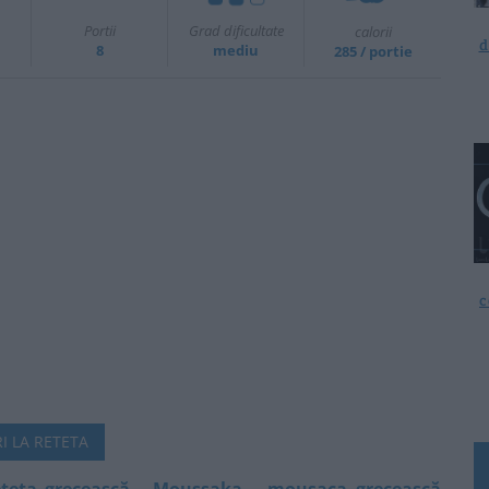
Portii
Grad dificultate
calorii
d
8
mediu
285 / portie
c
I LA RETETA
rețeta grecească. Moussaka – mousaca grecească