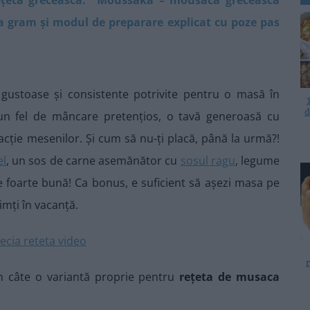
 la gram și modul de preparare explicat cu poze pas
gustoase și consistente potrivite pentru o masă în
d
i un fel de mâncare pretențios, o tavă generoasă cu
acție mesenilor. Și cum să nu-ți placă, până la urmă?!
l
, un sos de carne asemănător cu
sosul ragu
, legume
 foarte bună! Ca bonus, e suficient să așezi masa pe
imți în vacanță.
in câte o variantă proprie pentru
rețeta de musaca