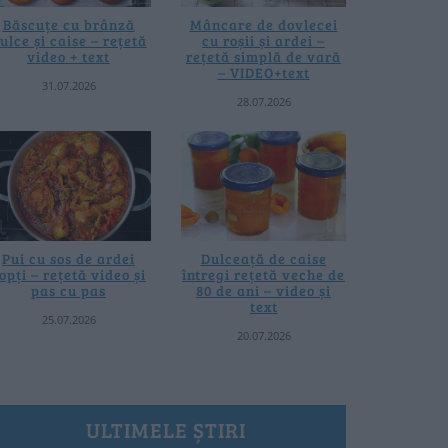
Băscuțe cu brânză
Mâncare de dovlecei
ulce și caise – rețetă
cu roșii și ardei –
video + text
rețetă simplă de vară
– VIDEO+text
31.07.2026
28.07.2026
Pui cu sos de ardei
Dulceață de caise
opți – rețetă video și
întregi rețetă veche de
pas cu pas
80 de ani – video și
text
25.07.2026
20.07.2026
ULTIMELE ȘTIRI