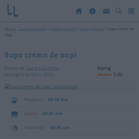
Rețete - Laura Laurențiu
>
retete culinare
>
Supe și ciorbe
>
Supa crema de
napi
Supa crema de napi
Reteta de
Laura Laurențiu
Rating
Adaugata la
06.01.2014
5
(
5
)
Pregatire
00:10 ore
Gatire
00:25 ore
Timp total
00:35 ore