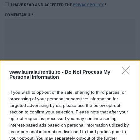
I HAVE READ AND ACCEPTED THE
PRIVACY POLICY
*
COMENTARIU
*
www.lauralaurentiu.ro -
Do Not Process My
Personal Information
If you wish to opt-out of the sale, sharing to third parties, or
processing of your personal or sensitive information for
12 comentarii la Supa crema de napi
targeted advertising by us, please use the below opt-out
section to confirm your selection. Please note that after your
opt-out request is processed you may continue seeing
interest-based ads based on personal information utilized by
Matanie Aurelian
spune:
us or personal information disclosed to third parties prior to
6 aprilie, 2015 la 23:34
your opt-out. You may separately opt-out of the further