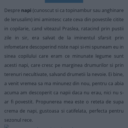
Despre
napi
(cunoscut si ca topinambur sau anghinare
de Ierusalim) imi amintesc cate ceva din povestile citite
in copilarie, cand viteazul Praslea, ratacind prin pustii
zile in sir, era salvat de la iminentul sfarsit prin
infometare descoperind niste napi si-mi spuneam eu in
sinea copilului care eram ce minunate legume sunt
acesti napi, care cresc pe marginea drumurilor si prin
terenuri necultivate, salvand drumetii la nevoie. Ei bine,
a venit vremea sa ma minunez din nou, pentru ca abia
acuma am descoperit ca napii daca nu erau, nici nu s-
ar fi povestit. Propunerea mea este o reteta de supa
crema de napi, gustoasa si catifelata, perfecta pentru
sezonul rece.