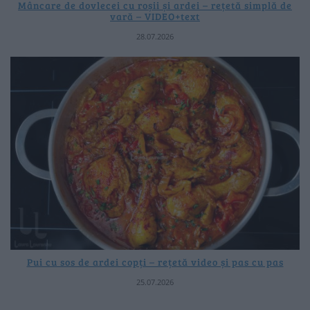
Mâncare de dovlecei cu roșii și ardei – rețetă simplă de
vară – VIDEO+text
28.07.2026
Pui cu sos de ardei copți – rețetă video și pas cu pas
25.07.2026