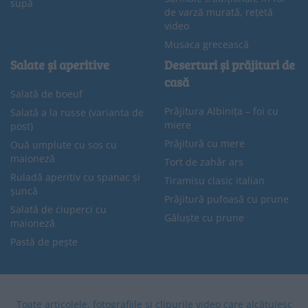
supă
de varză murată, rețetă
video
Musaca grecească
Salate și aperitive
Deserturi și prăjituri de
casă
Salată de boeuf
Prăjitura Albinița – foi cu
Salată a la russe (varianta de
miere
post)
Prăjitură cu mere
Ouă umplute cu sos cu
maioneză
Tort de zahăr ars
Ruladă aperitiv cu spanac și
Tiramisu clasic italian
șuncă
Prăjitură pufoasă cu prune
Salată de ciuperci cu
Găluște cu prune
maioneză
Pastă de pește
Toate articolele, fotografiile și clipurile video care alcătuiesc