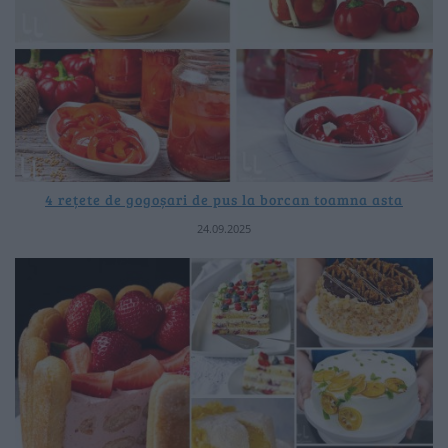
4 rețete de gogoșari de pus la borcan toamna asta
24.09.2025