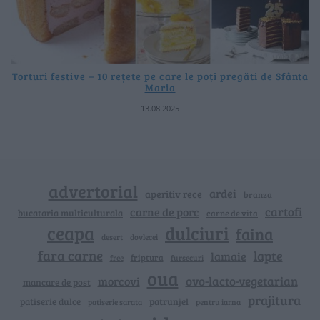
Torturi festive – 10 rețete pe care le poți pregăti de Sfânta
Maria
13.08.2025
advertorial
ardei
aperitiv rece
branza
cartofi
carne de porc
bucataria multiculturala
carne de vita
ceapa
dulciuri
faina
dovlecei
desert
fara carne
lapte
lamaie
friptura
free
fursecuri
oua
ovo-lacto-vegetarian
morcovi
mancare de post
prajitura
patiserie dulce
patrunjel
patiserie sarata
pentru iarna