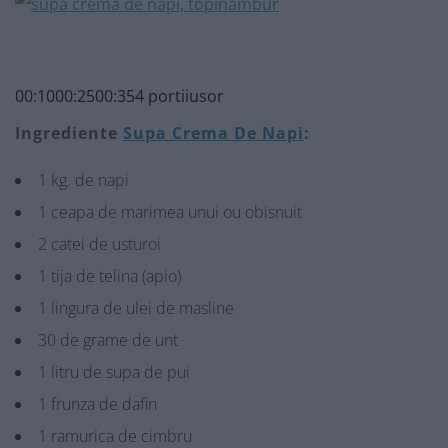
00:10
00:25
00:35
4 portii
usor
Ingrediente
Supa Crema De Napi
:
1 kg. de napi
1 ceapa de marimea unui ou obisnuit
2 catei de usturoi
1 tija de telina (apio)
1 lingura de ulei de masline
30 de grame de unt
1 litru de supa de pui
1 frunza de dafin
1 ramurica de cimbru