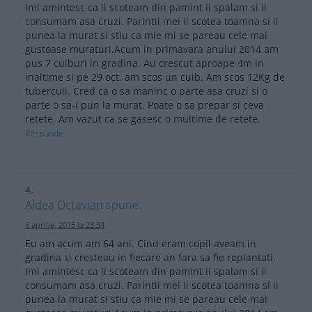
Imi amintesc ca ii scoteam din pamint ii spalam si ii
consumam asa cruzi. Parintii mei ii scotea toamna si ii
punea la murat si stiu ca mie mi se pareau cele mai
gustoase muraturi.Acum in primavara anului 2014 am
pus 7 cuiburi in gradina. Au crescut aproape 4m in
inaltime si pe 29 oct. am scos un cuib. Am scos 12Kg de
tuberculi. Cred ca o sa maninc o parte asa cruzi si o
parte o sa-i pun la murat. Poate o sa prepar si ceva
retete. Am vazut ca se gasesc o multime de retete.
Răspunde
Aldea Octavian
spune:
6 aprilie, 2015 la 23:34
Eu am acum am 64 ani. Cind eram copil aveam in
gradina si cresteau in fiecare an fara sa fie replantati.
Imi amintesc ca ii scoteam din pamint ii spalam si ii
consumam asa cruzi. Parintii mei ii scotea toamna si ii
punea la murat si stiu ca mie mi se pareau cele mai