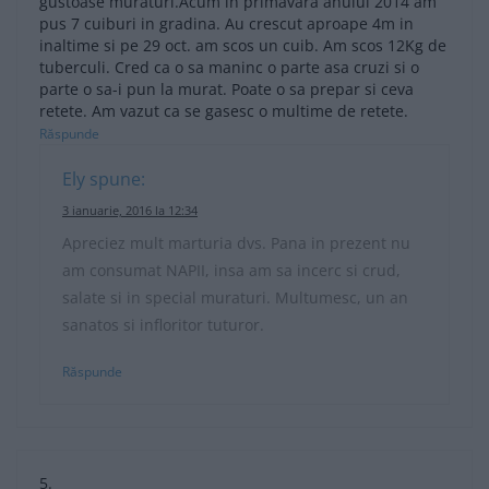
gustoase muraturi.Acum in primavara anului 2014 am
pus 7 cuiburi in gradina. Au crescut aproape 4m in
inaltime si pe 29 oct. am scos un cuib. Am scos 12Kg de
tuberculi. Cred ca o sa maninc o parte asa cruzi si o
parte o sa-i pun la murat. Poate o sa prepar si ceva
retete. Am vazut ca se gasesc o multime de retete.
Răspunde
Ely
spune:
3 ianuarie, 2016 la 12:34
Apreciez mult marturia dvs. Pana in prezent nu
am consumat NAPII, insa am sa incerc si crud,
salate si in special muraturi. Multumesc, un an
sanatos si infloritor tuturor.
Răspunde