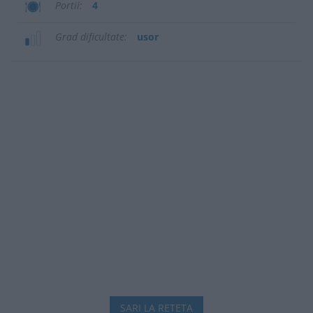
Portii
4
Grad dificultate
usor
SARI LA RETETA