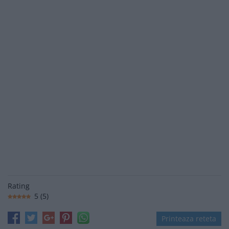
Rating
5
(
5
)
Printeaza reteta