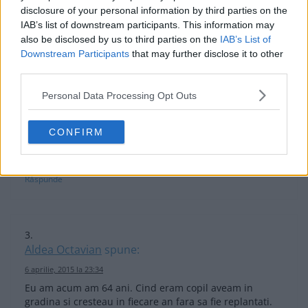
disclosure of your personal information by third parties on the
Minunata este natura …..Dumnezeu ne da dar, nu ne
IAB’s list of downstream participants. This information may
pune in sac.
also be disclosed by us to third parties on the
IAB’s List of
Răspunde
Downstream Participants
that may further disclose it to other
third parties.
Personal Data Processing Opt Outs
Matanie Aurelian
spune:
CONFIRM
6 aprilie, 2015 la 23:34
Minunata este natura …..Dumnezeu ne da dar, nu ne
pune in sac.
Răspunde
Aldea Octavian
spune:
6 aprilie, 2015 la 23:34
Eu am acum am 64 ani. Cind eram copil aveam in
gradina si cresteau in fiecare an fara sa fie replantati.