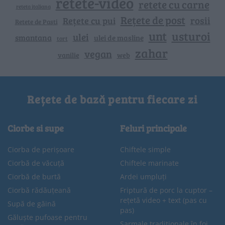
retete-video
retete cu carne
reteta italiana
Rețete de post
rosii
Rețete cu pui
Retete de Pasti
unt
usturoi
ulei
smantana
ulei de masline
tort
zahar
vegan
vanilie
web
Rețete de bază pentru fiecare zi
Ciorbe si supe
Feluri principale
Ciorba de perișoare
Chiftele simple
Ciorbă de văcuță
Chiftele marinate
Ciorbă de burtă
Ardei umpluți
Ciorbă rădăuțeană
Friptură de porc la cuptor –
rețetă video + text (pas cu
Supă de găină
pas)
Găluște pufoase pentru
Sarmale tradiționale în foi