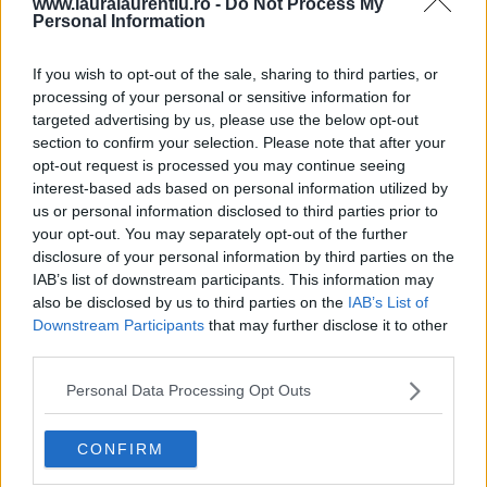
Brioșe pufoase cu vanilie și bucățele de
www.lauralaurentiu.ro -
Do Not Process My
Personal Information
ciocolată
Briose pufoase cu vanilie și bucatele de ciocolata, un desert
If you wish to opt-out of the sale, sharing to third parties, or
de casă ușor de preparat, gata în maxim o oră, …
processing of your personal or sensitive information for
targeted advertising by us, please use the below opt-out
section to confirm your selection. Please note that after your
1
2
3
...
10
20
...
>
»
opt-out request is processed you may continue seeing
interest-based ads based on personal information utilized by
us or personal information disclosed to third parties prior to
your opt-out. You may separately opt-out of the further
Ne gasesti si pe
disclosure of your personal information by third parties on the
IAB’s list of downstream participants. This information may
also be disclosed by us to third parties on the
IAB’s List of
Downstream Participants
that may further disclose it to other
third parties.
RETETE RECENTE
Personal Data Processing Opt Outs
CONFIRM