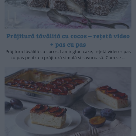
Prăjitură tăvălită cu cocos – rețetă video
+ pas cu pas
Prăjitura tăvălită cu cocos, Lamington cake, rețetă video + pas
cu pas pentru o prăjitură simplă și savuroasă. Cum se …