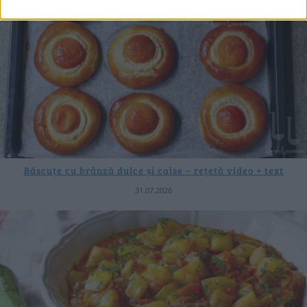
Băscuțe cu brânză dulce și caise – rețetă video + text
31.07.2026