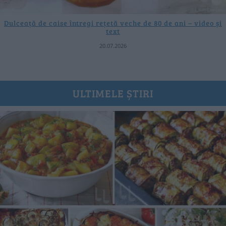
Dulceață de caise întregi rețetă veche de 80 de ani – video și
text
20.07.2026
ULTIMELE ȘTIRI