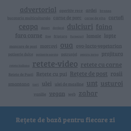
advertorial
ardei
aperitiv rece
branza
cartofi
carne de porc
bucataria multiculturala
carne de vita
ceapa
dulciuri
faina
dovlecei
desert
fara carne
lapte
lamaie
friptura
free
fursecuri
oua
ovo-lacto-vegetarian
morcovi
mancare de post
prajitura
patiserie dulce
patrunjel
patiserie sarata
pentru iarna
retete-video
retete cu carne
reteta italiana
Rețete de post
rosii
Rețete cu pui
Retete de Pasti
unt
usturoi
ulei
smantana
ulei de masline
tort
zahar
vegan
vanilie
web
Rețete de bază pentru fiecare zi