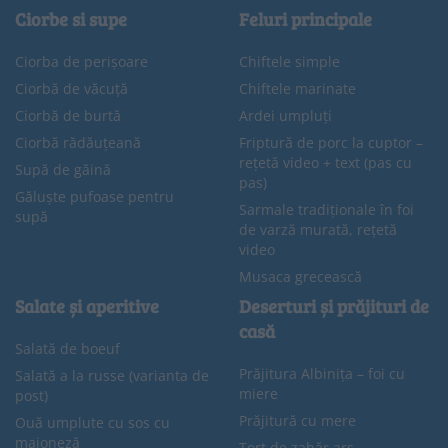
Ciorbe si supe
Feluri principale
Ciorba de perișoare
Chiftele simple
Ciorbă de văcuță
Chiftele marinate
Ciorbă de burtă
Ardei umpluți
Ciorbă rădăuțeană
Friptură de porc la cuptor –
rețetă video + text (pas cu
Supă de găină
pas)
Găluște pufoase pentru
Sarmale tradiționale în foi
supă
de varză murată, rețetă
video
Musaca grecească
Salate și aperitive
Deserturi și prăjituri de
casă
Salată de boeuf
Prăjitura Albinița – foi cu
Salată a la russe (varianta de
miere
post)
Prăjitură cu mere
Ouă umplute cu sos cu
maioneză
Tort de zahăr ars