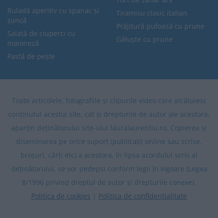
Ruladă aperitiv cu spanac și
Tiramisu clasic italian
șuncă
Prăjitură pufoasă cu prune
Salată de ciuperci cu
Găluște cu prune
maioneză
Pastă de pește
Toate articolele, fotografiile și clipurile video care alcătuiesc
conținutul acestui site, cât și drepturile de autor ale acestora,
aparțin deținătorului site-ului lauralaurentiu.ro. Copierea și
diseminarea pe orice suport (publicații online sau scrise,
broșuri, cărți etc) a acestora, în lipsa acordului scris al
deținătorului, se vor pedepsi conform legii în vigoare (Legea
8/1996 privind dreptul de autor și drepturile conexe).
Politica de cookies
|
Politica de confidentialitate