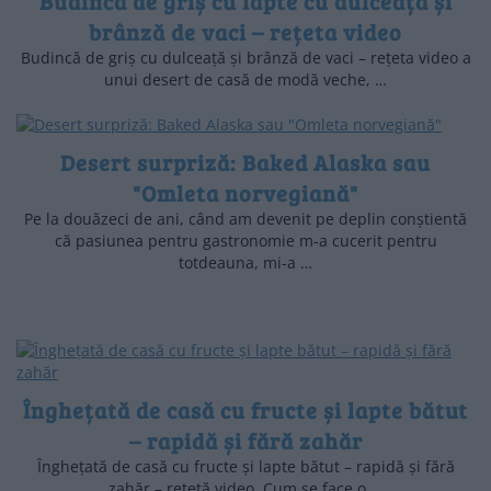
Budincă de griș cu lapte cu dulceață și
brânză de vaci – rețeta video
Budincă de griș cu dulceață și brânză de vaci – rețeta video a
unui desert de casă de modă veche, …
Desert surpriză: Baked Alaska sau
"Omleta norvegiană"
Pe la douăzeci de ani, când am devenit pe deplin conștientă
că pasiunea pentru gastronomie m-a cucerit pentru
totdeauna, mi-a …
Înghețată de casă cu fructe și lapte bătut
– rapidă și fără zahăr
Înghețată de casă cu fructe și lapte bătut – rapidă și fără
zahăr – rețetă video. Cum se face o …