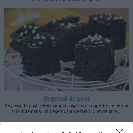
Negresă de post
Negresă de post, rețetă simplă, vegană, cu ingrediente ieftine
și la îndemână, un desert ușor de făcut. Cum se face …