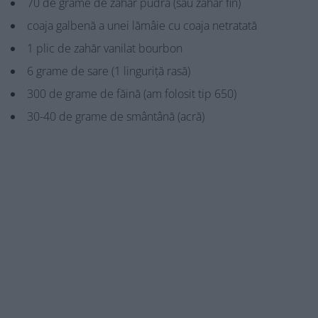
70 de grame de zahăr pudră (sau zahăr fin)
coaja galbenă a unei lămâie cu coaja netratată
1 plic de zahăr vanilat bourbon
6 grame de sare (1 linguriță rasă)
300 de grame de făină (am folosit tip 650)
30-40 de grame de smântână (acră)