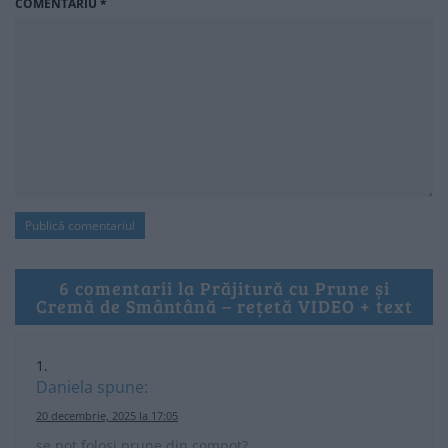
COMENTARIU
*
6 comentarii la Prăjitură cu Prune și
Cremă de Smântână – rețetă VIDEO + text
Daniela
spune:
20 decembrie, 2025 la 17:05
se pot folosi prune din compot?