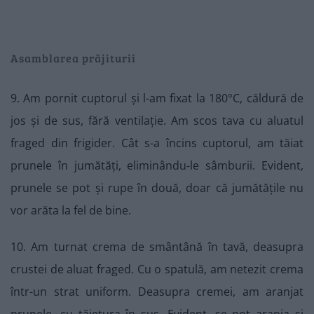
Asamblarea prăjiturii
9. Am pornit cuptorul și l-am fixat la 180°C, căldură de
jos și de sus, fără ventilație. Am scos tava cu aluatul
fraged din frigider. Cât s-a încins cuptorul, am tăiat
prunele în jumătăți, eliminându-le sâmburii. Evident,
prunele se pot și rupe în două, doar că jumătățile nu
vor arăta la fel de bine.
10. Am turnat crema de smântână în tavă, deasupra
crustei de aluat fraged. Cu o spatulă, am netezit crema
într-un strat uniform. Deasupra cremei, am aranjat
prunele, cu tăietura în sus. Evident, se pot aranja și