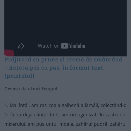
Prăjitură cu prune și cremă de smântână
– Rețeta pas cu pas, în format text
(printabil)
Crusta de aluat fraged
1. Mai întâi, am ras coaja galbenă a lămâii, colectând-o
în făina deja cântărită și am omogenizat. În castronul
mixerului, am pus untul moale, zahărul pudră, zahărul