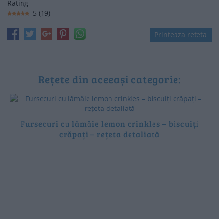
Rating
5
(
19
)
Printeaza reteta
Rețete din aceeași categorie:
Fursecuri cu lămâie lemon crinkles – biscuiți
crăpați – rețeta detaliată