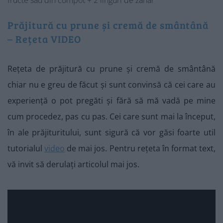
fructe sau din compot + 2 linguri de zahăr
Prăjitură cu prune și cremă de smântână
– Rețeta VIDEO
Rețeta de prăjitură cu prune și cremă de smântână
chiar nu e greu de făcut și sunt convinsă că cei care au
experiență o pot pregăti și fără să mă vadă pe mine
cum procedez, pas cu pas. Cei care sunt mai la început,
în ale prăjituritului, sunt sigură că vor găsi foarte util
tutorialul
video
de mai jos. Pentru rețeta în format text,
vă invit să derulați articolul mai jos.