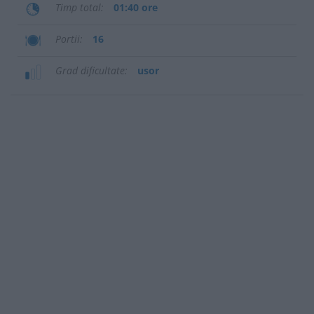
Timp total
01:40 ore
Portii
16
Grad dificultate
usor