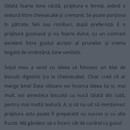
Odată foarte bine răcită, prăjitura e fermă, având o
textură între cheesecake și cremșnit. Se poate porționa
în pătrate, felii sau romburi, după preferință. E o
prăjitură gustoasă și nu foarte dulce, cu un contrast
excelent între gustul acrișor al prunelor și crema
bogată de smântână, bine vanilată.
Soțul meu a venit cu ideea să folosesc un blat de
biscuiți digestivi (ca la cheesecake). Chiar cred că ar
merge bine! Data viitoare voi încerca ideea lui și, mai
mult, voi amesteca biscuiții cu nucă tăiată din cuțit,
pentru mai multă textură. A, și să nu uit să menționez:
prăjitura asta poate fi preparată cu succes și cu alte
fructe. Mă gândesc să o încerc cât de curând cu gutui!