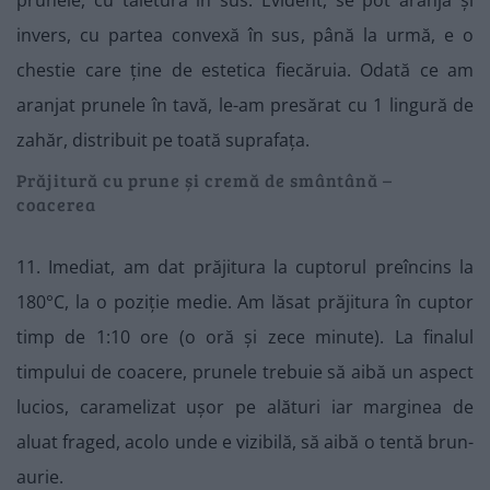
invers, cu partea convexă în sus, până la urmă, e o
chestie care ține de estetica fiecăruia. Odată ce am
aranjat prunele în tavă, le-am presărat cu 1 lingură de
zahăr, distribuit pe toată suprafața.
Prăjitură cu prune și cremă de smântână –
coacerea
11. Imediat, am dat prăjitura la cuptorul preîncins la
180°C, la o poziție medie. Am lăsat prăjitura în cuptor
timp de 1:10 ore (o oră și zece minute). La finalul
timpului de coacere, prunele trebuie să aibă un aspect
lucios, caramelizat ușor pe alături iar marginea de
aluat fraged, acolo unde e vizibilă, să aibă o tentă brun-
aurie.