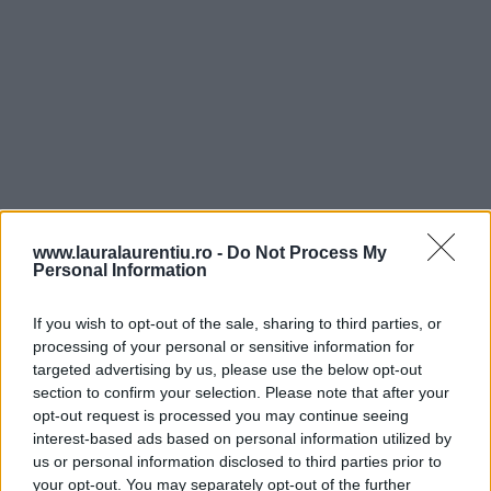
www.lauralaurentiu.ro -
Do Not Process My
Personal Information
If you wish to opt-out of the sale, sharing to third parties, or
5. Am pus într-o cratiță de mărime potrivită 500 de
processing of your personal or sensitive information for
targeted advertising by us, please use the below opt-out
mililitri din laptele deja măsurat. Am pus cratița pe foc
section to confirm your selection. Please note that after your
mediu-mic, să se înfierbânte bine laptele.
opt-out request is processed you may continue seeing
interest-based ads based on personal information utilized by
us or personal information disclosed to third parties prior to
6. Între timp, într-un castronel, am omogenizat
your opt-out. You may separately opt-out of the further