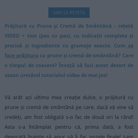
SARI LA RETETA
Prăjitură cu Prune și Cremă de Smântână – rețetă
VIDEO + text (pas cu pas), cu indicații complete și
precisă și ingrediente cu gramaje exacte. Cum
se
face prăjitura
cu prune și cremă de smântână? Care
e timpul de coacere? Învață să faci acest desert de
sezon urmând tutorialul video de mai jos!
Vă arăt azi ultima mea creație dulce, o prăjitură cu
prune și cremă de smântână pe care, dacă vă vine să
credeți, am fost obligată s-o fac de două ori la rând!
Asta s-a întâmplat pentru că, prima dată, a fost
devorată înainte să apuc să îi fac pozele finale! I-am