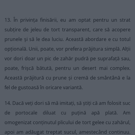
13. În privința finisării, eu am optat pentru un strat
subțire de jeleu de tort transparent, care să acopere
prunele și să le dea luciu. Această abordare e cu totul
opțională. Unii, poate, vor prefera prăjitura simplă. Alții
vor dori doar un pic de zahăr pudră pe suprafață sau,
poate, frișcă bătută, pentru un desert mai complex.
Această prăjitură cu prune și cremă de smântână e la
fel de gustoasă în oricare variantă.
14. Dacă veți dori să mă imitați, să știți că am folosit suc
de portocale diluat cu puțină apă plată. Am
omogenizat conținutul plicului de tort gelee cu zahărul,
apoi am adăugat treptat sucul, amestecând continuu.