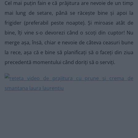
Cel mai puțin fain e că prăjitura are nevoie de un timp
mai lung de setare, până se răcește bine și apoi la
frigider (preferabil peste noapte). Și miroase atât de
bine, îți vine s-o devorezi când o scoți din cuptor! Nu
merge așa, însă, chiar e nevoie de câteva ceasuri bune
la rece, așa că e bine să planificați să o faceți din ziua
precedentă momentului când doriți să o serviți.