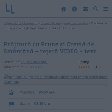
Rețete - Laura Laurențiu
>
retete culinare
>
prajituri si torturi
>
Prăjitură cu
Prune și Cremă de Smântână – rețetă VIDEO + text
Prăjitură cu Prune și Cremă de
Smântână – rețetă VIDEO + text
Reteta de
Laura Laurențiu
Rating
Adaugata la
26.09.2025
5
(
19
)
Pregatire
00:30 ore
Gatire
01:10 ore