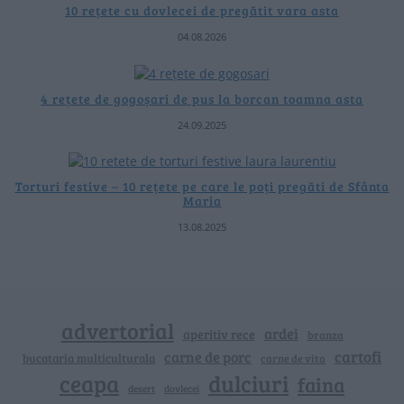
10 rețete cu dovlecei de pregătit vara asta
04.08.2026
4 rețete de gogoșari de pus la borcan toamna asta
24.09.2025
Torturi festive – 10 rețete pe care le poți pregăti de Sfânta
Maria
13.08.2025
advertorial
ardei
aperitiv rece
branza
cartofi
carne de porc
bucataria multiculturala
carne de vita
ceapa
dulciuri
faina
dovlecei
desert