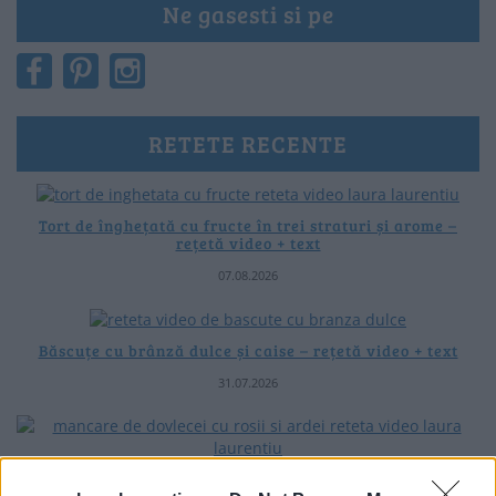
Ne gasesti si pe
RETETE RECENTE
Tort de înghețată cu fructe în trei straturi și arome –
rețetă video + text
07.08.2026
Băscuțe cu brânză dulce și caise – rețetă video + text
31.07.2026
Mâncare de dovlecei cu roșii și ardei – rețetă simplă de