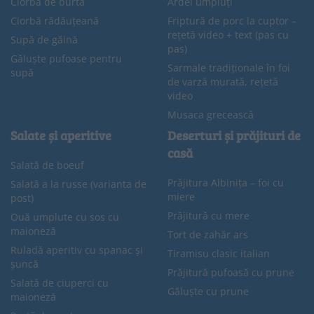
Ciorbă de burtă
Ardei umpluți
Ciorbă rădăuțeană
Friptură de porc la cuptor –
rețetă video + text (pas cu
Supă de găină
pas)
Găluște pufoase pentru
Sarmale tradiționale în foi
supă
de varză murată, rețetă
video
Musaca grecească
Salate și aperitive
Deserturi și prăjituri de
casă
Salată de boeuf
Prăjitura Albinița – foi cu
Salată a la russe (varianta de
miere
post)
Prăjitură cu mere
Ouă umplute cu sos cu
maioneză
Tort de zahăr ars
Ruladă aperitiv cu spanac și
Tiramisu clasic italian
șuncă
Prăjitură pufoasă cu prune
Salată de ciuperci cu
Găluște cu prune
maioneză