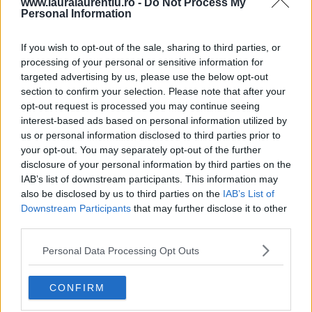
vară – VIDEO+text
www.lauralaurentiu.ro -
Do Not Process My
Personal Information
28.07.2026
If you wish to opt-out of the sale, sharing to third parties, or
processing of your personal or sensitive information for
Pui cu sos de ardei copți – rețetă video și pas cu pas
targeted advertising by us, please use the below opt-out
25.07.2026
section to confirm your selection. Please note that after your
opt-out request is processed you may continue seeing
interest-based ads based on personal information utilized by
us or personal information disclosed to third parties prior to
ULTIMELE ȘTIRI
your opt-out. You may separately opt-out of the further
disclosure of your personal information by third parties on the
IAB’s list of downstream participants. This information may
also be disclosed by us to third parties on the
IAB’s List of
Downstream Participants
that may further disclose it to other
third parties.
Personal Data Processing Opt Outs
CONFIRM