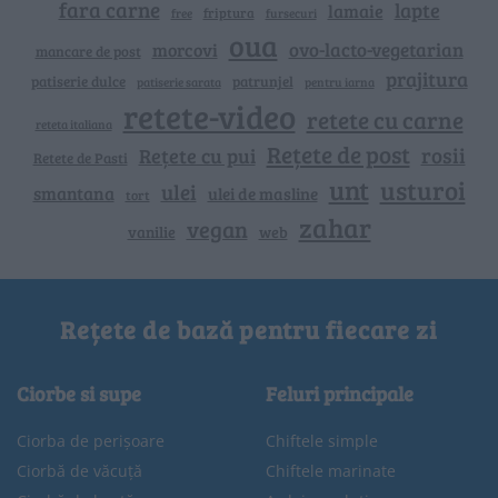
fara carne
lapte
lamaie
friptura
free
fursecuri
oua
ovo-lacto-vegetarian
morcovi
mancare de post
prajitura
patiserie dulce
patrunjel
patiserie sarata
pentru iarna
retete-video
retete cu carne
reteta italiana
Rețete de post
rosii
Rețete cu pui
Retete de Pasti
unt
usturoi
ulei
smantana
ulei de masline
tort
zahar
vegan
vanilie
web
Rețete de bază pentru fiecare zi
Ciorbe si supe
Feluri principale
Ciorba de perișoare
Chiftele simple
Ciorbă de văcuță
Chiftele marinate