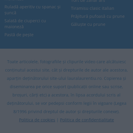
Tort de zahăr ars
Ruladă aperitiv cu spanac și
Tiramisu clasic italian
șuncă
Prăjitură pufoasă cu prune
Salată de ciuperci cu
Găluște cu prune
maioneză
Pastă de pește
Toate articolele, fotografiile și clipurile video care alcătuiesc
conținutul acestui site, cât și drepturile de autor ale acestora,
aparțin deținătorului site-ului lauralaurentiu.ro. Copierea și
diseminarea pe orice suport (publicații online sau scrise,
broșuri, cărți etc) a acestora, în lipsa acordului scris al
deținătorului, se vor pedepsi conform legii în vigoare (Legea
8/1996 privind dreptul de autor și drepturile conexe).
Politica de cookies
|
Politica de confidentialitate