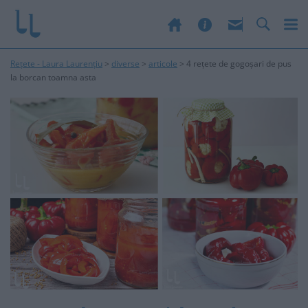
Rețete - Laura Laurențiu
>
diverse
>
articole
>
4 rețete de gogoșari de pus
la borcan toamna asta