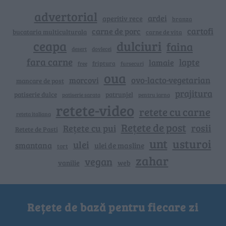
advertorial
ardei
aperitiv rece
branza
cartofi
carne de porc
bucataria multiculturala
carne de vita
ceapa
dulciuri
faina
dovlecei
desert
fara carne
lapte
lamaie
friptura
free
fursecuri
oua
ovo-lacto-vegetarian
morcovi
mancare de post
prajitura
patiserie dulce
patrunjel
patiserie sarata
pentru iarna
retete-video
retete cu carne
reteta italiana
Rețete de post
rosii
Rețete cu pui
Retete de Pasti
unt
usturoi
ulei
smantana
ulei de masline
tort
zahar
vegan
vanilie
web
Rețete de bază pentru fiecare zi