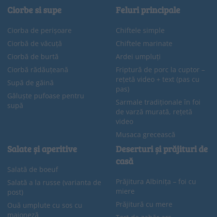
Ciorbe si supe
Feluri principale
Ciorba de perișoare
Chiftele simple
Ciorbă de văcuță
Chiftele marinate
Ciorbă de burtă
Ardei umpluți
Ciorbă rădăuțeană
Friptură de porc la cuptor –
rețetă video + text (pas cu
Supă de găină
pas)
Găluște pufoase pentru
Sarmale tradiționale în foi
supă
de varză murată, rețetă
video
Musaca grecească
Salate și aperitive
Deserturi și prăjituri de
casă
Salată de boeuf
Prăjitura Albinița – foi cu
Salată a la russe (varianta de
miere
post)
Prăjitură cu mere
Ouă umplute cu sos cu
maioneză