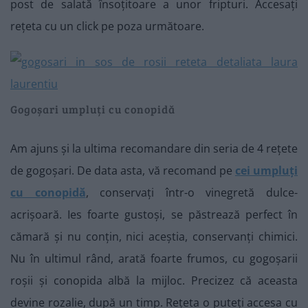
post de salată însoțitoare a unor fripturi. Accesați
rețeta cu un click pe poza următoare.
Gogoșari umpluți cu conopidă
Am ajuns și la ultima recomandare din seria de 4 rețete
de gogoșari. De data asta, vă recomand pe
cei umpluți
cu conopidă
, conservați într-o vinegretă dulce-
acrișoară. Ies foarte gustoși, se păstrează perfect în
cămară și nu conțin, nici aceștia, conservanți chimici.
Nu în ultimul rând, arată foarte frumos, cu gogoșarii
roșii și conopida albă la mijloc. Precizez că aceasta
devine rozalie, după un timp. Rețeta o puteți accesa cu