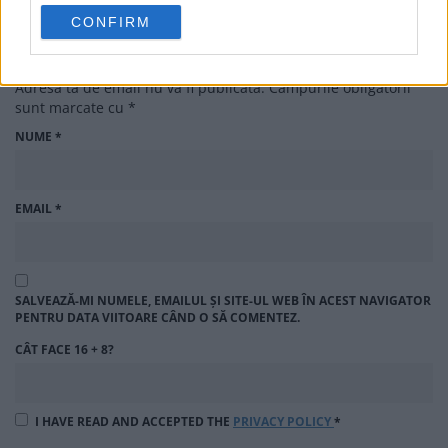
CONFIRM
LASĂ UN RĂSPUNS
Adresa ta de email nu va fi publicată.
Câmpurile obligatorii
sunt marcate cu
*
NUME
*
EMAIL
*
SALVEAZĂ-MI NUMELE, EMAILUL ȘI SITE-UL WEB ÎN ACEST NAVIGATOR
PENTRU DATA VIITOARE CÂND O SĂ COMENTEZ.
CÂT FACE 16 + 8?
I HAVE READ AND ACCEPTED THE
PRIVACY POLICY
*