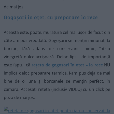
de mai jos.
Gogoșari în oțet, cu preparare la rece
Aceasta este, poate, murătura cel mai ușor de făcut din
câte am pus vreodată. Gogoșarii se mențin minunat, la
borcan, fără adaos de conservant chimic, într-o
vinegretă dulce-acrișoară. Deloc lipsit de importanță
este faptul că
rețeta de gogoșari în oțet – la rece
NU
implică deloc preparare termică. I-am pus deja de mai
bine de o lună și borcanele se mențin perfect, în
cămară. Accesați rețeta (inclusiv VIDEO) cu un click pe
poza de mai jos.