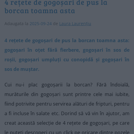
4 rețete de gogoșari de pus la
borcan toamna asta
Adaugata la
2025-09-24
de
Laura Laurențiu
4 rețete de gogoșari de pus la borcan toamna asta:
gogoșari în oțet fără fierbere, gogoșari în sos de
roșii, gogoșari umpluți cu conopidă și gogoșari în
sos de muștar.
Cui nu-i plac gogoșarii la borcan? Fără îndoială,
murăturile din gogoșari sunt printre cele mai iubite,
fiind potrivite pentru servirea alături de fripturi, pentru
a fi incluse în salate etc. Dorind să vă vin în ajutor, am
creat această selecție de 4 rețete de gogoșari, pe care
le puteți descoperi cu un click pe oricare dintre pozele