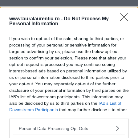
Poate îți place și:
www.lauralaurentiu.ro -
Do Not Process My
Personal Information
If you wish to opt-out of the sale, sharing to third parties, or
processing of your personal or sensitive information for
targeted advertising by us, please use the below opt-out
section to confirm your selection. Please note that after your
opt-out request is processed you may continue seeing
interest-based ads based on personal information utilized by
us or personal information disclosed to third parties prior to
your opt-out. You may separately opt-out of the further
disclosure of your personal information by third parties on the
IAB’s list of downstream participants. This information may
also be disclosed by us to third parties on the
IAB’s List of
20 de rețete de salate de vară fără prelucrare
Downstream Participants
that may further disclose it to other
termică
third parties.
Personal Data Processing Opt Outs