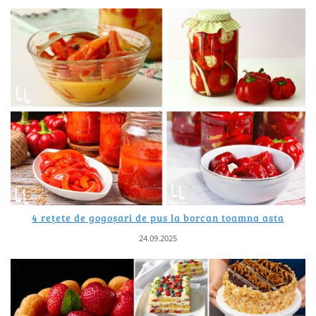
4 rețete de gogoșari de pus la borcan toamna asta
24.09.2025