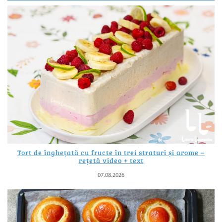
Tort de înghețată cu fructe în trei straturi și arome –
rețetă video + text
07.08.2026