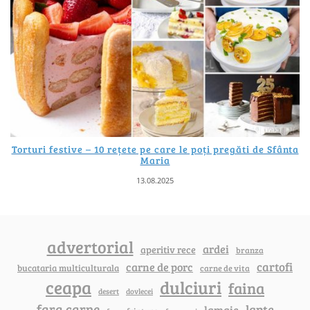
Torturi festive – 10 rețete pe care le poți pregăti de Sfânta
Maria
13.08.2025
advertorial
ardei
aperitiv rece
branza
cartofi
carne de porc
bucataria multiculturala
carne de vita
ceapa
dulciuri
faina
dovlecei
desert
fara carne
lapte
lamaie