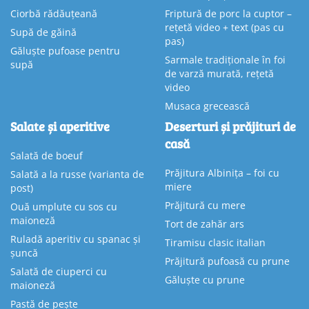
Ciorbă rădăuțeană
Friptură de porc la cuptor –
rețetă video + text (pas cu
Supă de găină
pas)
Găluște pufoase pentru
Sarmale tradiționale în foi
supă
de varză murată, rețetă
video
Musaca grecească
Salate și aperitive
Deserturi și prăjituri de
casă
Salată de boeuf
Prăjitura Albinița – foi cu
Salată a la russe (varianta de
miere
post)
Prăjitură cu mere
Ouă umplute cu sos cu
maioneză
Tort de zahăr ars
Ruladă aperitiv cu spanac și
Tiramisu clasic italian
șuncă
Prăjitură pufoasă cu prune
Salată de ciuperci cu
Găluște cu prune
maioneză
Pastă de pește