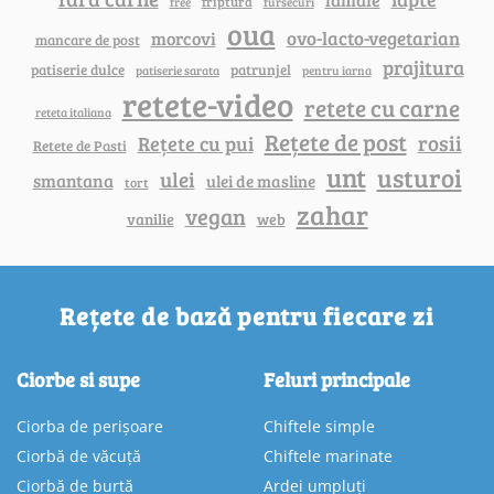
friptura
free
fursecuri
oua
ovo-lacto-vegetarian
morcovi
mancare de post
prajitura
patiserie dulce
patrunjel
patiserie sarata
pentru iarna
retete-video
retete cu carne
reteta italiana
Rețete de post
rosii
Rețete cu pui
Retete de Pasti
unt
usturoi
ulei
smantana
ulei de masline
tort
zahar
vegan
vanilie
web
Rețete de bază pentru fiecare zi
Ciorbe si supe
Feluri principale
Ciorba de perișoare
Chiftele simple
Ciorbă de văcuță
Chiftele marinate
Ciorbă de burtă
Ardei umpluți