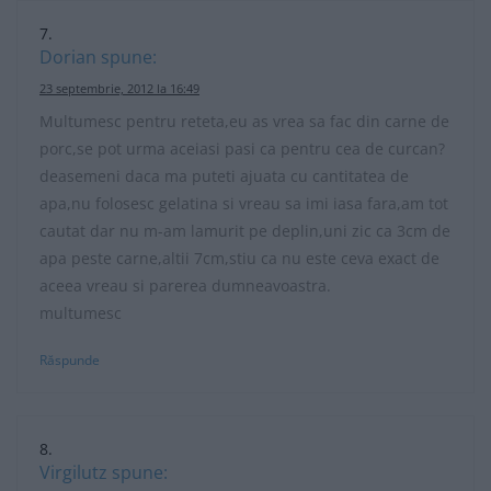
Dorian
spune:
23 septembrie, 2012 la 16:49
Multumesc pentru reteta,eu as vrea sa fac din carne de
porc,se pot urma aceiasi pasi ca pentru cea de curcan?
deasemeni daca ma puteti ajuata cu cantitatea de
apa,nu folosesc gelatina si vreau sa imi iasa fara,am tot
cautat dar nu m-am lamurit pe deplin,uni zic ca 3cm de
apa peste carne,altii 7cm,stiu ca nu este ceva exact de
aceea vreau si parerea dumneavoastra.
multumesc
Răspunde
Virgilutz
spune: