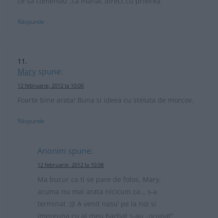
ce sa comentez .ca manac direct cu privirea
Răspunde
Mary
spune:
12 februarie, 2012 la 10:00
Foarte bine arata! Buna si ideea cu steluta de morcov.
Răspunde
Anonim
spune:
12 februarie, 2012 la 10:08
Ma bucur ca ti se pare de folos, Mary,
acuma nu mai arata nicicum ca… s-a
terminat :))! A venit nasu’ pe la noi si
impreuna cu al meu barbat s-au „ocupat”