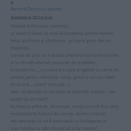
Aurora Oncescu
spune:
18 decembrie, 2017 la 11:22
Stimată d-nă Laura Laurențiu,
La acest Crăciun aș vrea să pregătesc pentru familie
feluri gustoase și sănătoase…un pariu greu, dar nu
imposibil…
Carnea de porc va fi așadar prezentă numai în sarmale
și la cârnații afumați procurați de la Nădlac,
brânzeturile…, cu măsură și sunt pregătită cu carne de
pasăre pentru rest (rață, cocoș, găină și curcan, toate
de la țară,„ corect” crescute…).
Sper că variindu-le voi reuși să diversific meniul – îmi
puteți da un sfat???
Aș încerca piftia dv. de curcan, scrisă cu mult bun simț,
renunțând la friptura de curcan, pentru Crăciun.
Am speranța că voi fi norocoasă cu închegarea ei.
V-aș întreba cu câte zile pot să o fac înainte?