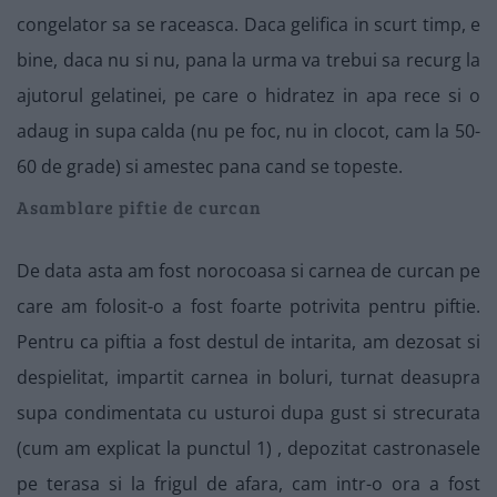
congelator sa se raceasca. Daca gelifica in scurt timp, e
bine, daca nu si nu, pana la urma va trebui sa recurg la
ajutorul gelatinei, pe care o hidratez in apa rece si o
adaug in supa calda (nu pe foc, nu in clocot, cam la 50-
60 de grade) si amestec pana cand se topeste.
Asamblare piftie de curcan
De data asta am fost norocoasa si carnea de curcan pe
care am folosit-o a fost foarte potrivita pentru piftie.
Pentru ca piftia a fost destul de intarita, am dezosat si
despielitat, impartit carnea in boluri, turnat deasupra
supa condimentata cu usturoi dupa gust si strecurata
(cum am explicat la punctul 1) , depozitat castronasele
pe terasa si la frigul de afara, cam intr-o ora a fost