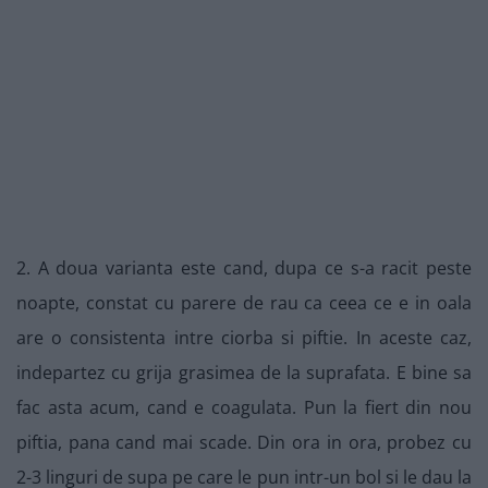
2. A doua varianta este cand, dupa ce s-a racit peste
noapte, constat cu parere de rau ca ceea ce e in oala
are o consistenta intre ciorba si piftie. In aceste caz,
indepartez cu grija grasimea de la suprafata. E bine sa
fac asta acum, cand e coagulata. Pun la fiert din nou
piftia, pana cand mai scade. Din ora in ora, probez cu
2-3 linguri de supa pe care le pun intr-un bol si le dau la