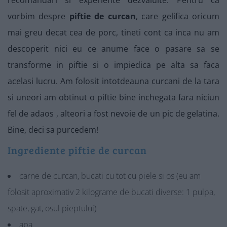
recomandari si experiente dezvaluite. Pentru ca
vorbim despre
piftie de curcan
, care gelifica oricum
mai greu decat cea de porc, tineti cont ca inca nu am
descoperit nici eu ce anume face o pasare sa se
transforme in piftie si o impiedica pe alta sa faca
acelasi lucru. Am folosit intotdeauna curcani de la tara
si uneori am obtinut o piftie bine inchegata fara niciun
fel de adaos , alteori a fost nevoie de un pic de gelatina.
Bine, deci sa purcedem!
Ingrediente piftie de curcan
carne de curcan, bucati cu tot cu piele si os (eu am
folosit aproximativ 2 kilograme de bucati diverse: 1 pulpa,
spate, gat, osul pieptului)
apa