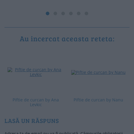
Au incercat aceasta reteta:
Piftie de curcan by Ana
Piftie de curcan by Nanu
Levkic
LASĂ UN RĂSPUNS
Adresa ta de email nu va fi publicată.
Câmpurile obligatorii