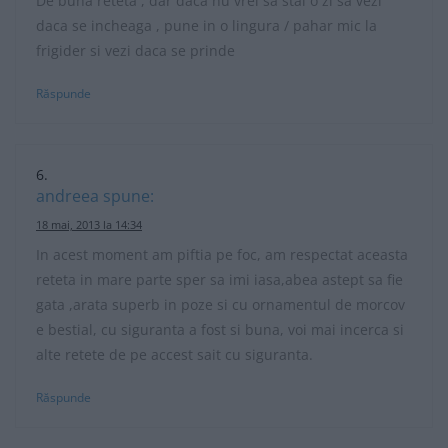
De buna reteta , dar daca nu vrei sa stai o zi sa vezi
daca se incheaga , pune in o lingura / pahar mic la
frigider si vezi daca se prinde
Răspunde
andreea
spune:
18 mai, 2013 la 14:34
In acest moment am piftia pe foc, am respectat aceasta
reteta in mare parte sper sa imi iasa,abea astept sa fie
gata ,arata superb in poze si cu ornamentul de morcov
e bestial, cu siguranta a fost si buna, voi mai incerca si
alte retete de pe accest sait cu siguranta.
Răspunde