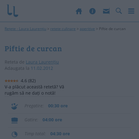
Rețete - Laura Laurențiu
>
retete culinare
>
aperitive
>
Piftie de curcan
Piftie de curcan
Reteta de
Laura Laurențiu
Adaugata la
11.02.2012
4.6
(
82
)
V-a plăcut această retetă? Vă
rugăm să ne dați o notă!
Pregatire
00:30 ore
Gatire
04:00 ore
Timp total
04:30 ore