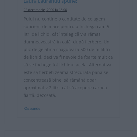
Laura Laurențiu
spune:
22 decembrie, 2020 la 18:00
Puiul nu conține o cantitate de colagem
suficient de mare pentru a închega cam 5
litri de lichid, cât înțeleg că v-a rămas
dumneavoastră în oală, după fierbere. Un
plic de gelatină coagulează 500 de mililitri
de lichid, deci va fi nevoie de foarte mult ca
să se închege tot lichidul acela. Alternativa
este să fierbeți zeama strecurată până se
concentrează bine, să rămână doar
aproximativ 2 litri, cât să acopere carnea
fiartă, dezosată.
Răspunde