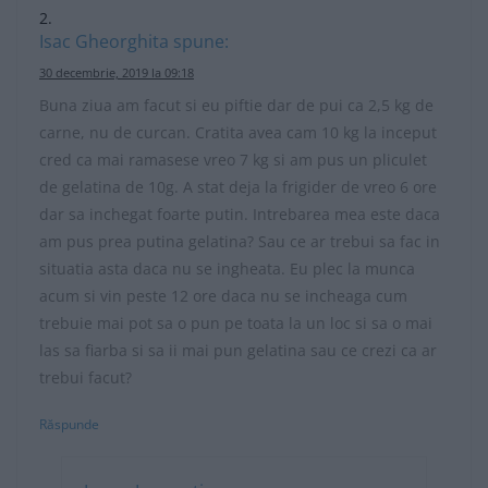
Isac Gheorghita
spune:
30 decembrie, 2019 la 09:18
Buna ziua am facut si eu piftie dar de pui ca 2,5 kg de
carne, nu de curcan. Cratita avea cam 10 kg la inceput
cred ca mai ramasese vreo 7 kg si am pus un pliculet
de gelatina de 10g. A stat deja la frigider de vreo 6 ore
dar sa inchegat foarte putin. Intrebarea mea este daca
am pus prea putina gelatina? Sau ce ar trebui sa fac in
situatia asta daca nu se ingheata. Eu plec la munca
acum si vin peste 12 ore daca nu se incheaga cum
trebuie mai pot sa o pun pe toata la un loc si sa o mai
las sa fiarba si sa ii mai pun gelatina sau ce crezi ca ar
trebui facut?
Răspunde