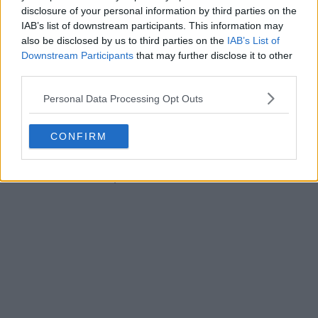
disclosure of your personal information by third parties on the
IAB’s list of downstream participants. This information may
also be disclosed by us to third parties on the
IAB’s List of
Downstream Participants
that may further disclose it to other
Dupa ce s-a racit bine, am rasturnat piftiile si le-am
third parties.
servit fiecare cu ce i-a placut mai mult: eu cu lamaie,
Personal Data Processing Opt Outs
sotul meu cu hrean.
CONFIRM
Sa va fie de folos si pofta mare!