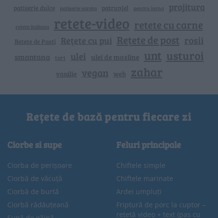
prajitura
patiserie dulce
patrunjel
patiserie sarata
pentru iarna
retete-video
retete cu carne
reteta italiana
Rețete de post
rosii
Rețete cu pui
Retete de Pasti
unt
usturoi
ulei
smantana
ulei de masline
tort
zahar
vegan
vanilie
web
Rețete de bază pentru fiecare zi
Ciorbe si supe
Feluri principale
Ciorba de perișoare
Chiftele simple
Ciorbă de văcuță
Chiftele marinate
Ciorbă de burtă
Ardei umpluți
Ciorbă rădăuțeană
Friptură de porc la cuptor –
rețetă video + text (pas cu
Supă de găină