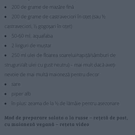
200 de grame de mazăre fină
200 de grame de castraveciori în oțet (sau ½
castraveciori, ½ gogoșari în oțet)
50-60 ml. aquafaba
2 linguri de muștar
250 ml ulei de floarea soarelui/rapiță/sâmburi de
struguri/alt ulei cu gust neutru) – mai mult dacă aveți
nevoie de mai multă maioneză pentru decor
sare
piper alb
în plus: zeama de la ½ de lămâie pentru asezonare
Mod de preparare salata a la russe – rețetă de post,
cu maioneză vegană – rețeta video