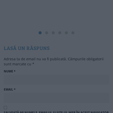
LASĂ UN RĂSPUNS
Adresa ta de email nu va fi publicată.
Câmpurile obligatorii
sunt marcate cu
*
NUME
*
EMAIL
*
SALVEAZĂ-MI NUMELE, EMAILUL ȘI SITE-UL WEB ÎN ACEST NAVIGATOR