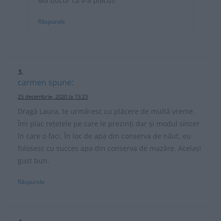
Mă bucur că v-a plăcut!
Răspunde
carmen
spune:
25 decembrie, 2020 la 15:23
Dragă Laura, te urmăresc cu plăcere de multă vreme.
Îmi plac rețetele pe care le prezinți dar și modul sincer
în care o faci. În loc de apa din conserva de năut, eu
folosesc cu succes apa din conserva de mazăre. Același
gust bun.
Răspunde