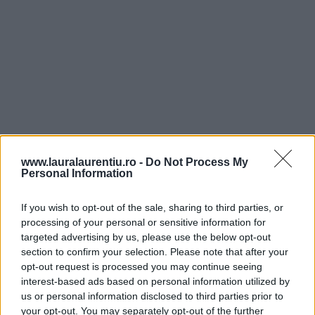
www.lauralaurentiu.ro -
Do Not Process My
Personal Information
If you wish to opt-out of the sale, sharing to third parties, or
processing of your personal or sensitive information for
targeted advertising by us, please use the below opt-out
section to confirm your selection. Please note that after your
Să vă fie de folos și v-aștept cu vești, dacă încercați
opt-out request is processed you may continue seeing
rețeta!
interest-based ads based on personal information utilized by
us or personal information disclosed to third parties prior to
your opt-out. You may separately opt-out of the further