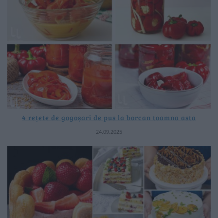
4 rețete de gogoșari de pus la borcan toamna asta
24.09.2025