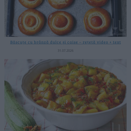
Băscuțe cu brânză dulce și caise – rețetă video + text
31.07.2026