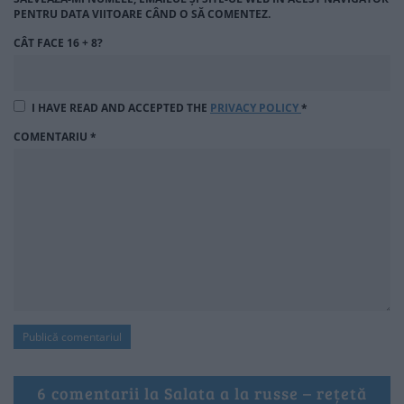
PENTRU DATA VIITOARE CÂND O SĂ COMENTEZ.
CÂT FACE 16 + 8?
I HAVE READ AND ACCEPTED THE
PRIVACY POLICY
*
COMENTARIU
*
6 comentarii la Salata a la russe – rețetă