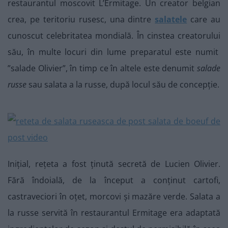
restaurantul moscovit L’Ermitage. Un creator belgian
crea, pe teritoriu rusesc, una dintre
salatele
care au
cunoscut celebritatea mondială. În cinstea creatorului
său, în multe locuri din lume preparatul este numit
”salade Olivier”, în timp ce în altele este denumit
salade
russe
sau salata a la russe, după locul său de concepție.
Inițial, rețeta a fost ținută secretă de Lucien Olivier.
Fără îndoială, de la început a conținut cartofi,
castraveciori în oțet, morcovi și mazăre verde. Salata a
la russe servită în restaurantul Ermitage era adaptată