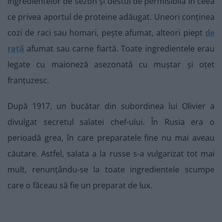
ingredientelor de sezon și destul de permisibilă în ceea
ce privea aportul de proteine adăugat. Uneori conținea
cozi de raci sau homari, pește afumat, alteori piept
de
rață
afumat sau carne fiartă. Toate ingredientele erau
legate cu maioneză asezonată cu muștar și oțet
franțuzesc.
După 1917, un bucătar din subordinea lui Olivier a
divulgat secretul salatei chef-ului. În Rusia era o
perioadă grea, în care preparatele fine nu mai aveau
căutare. Astfel, salata a la russe s-a vulgarizat tot mai
mult, renunțându-se la toate ingredientele scumpe
care o făceau să fie un preparat de lux.