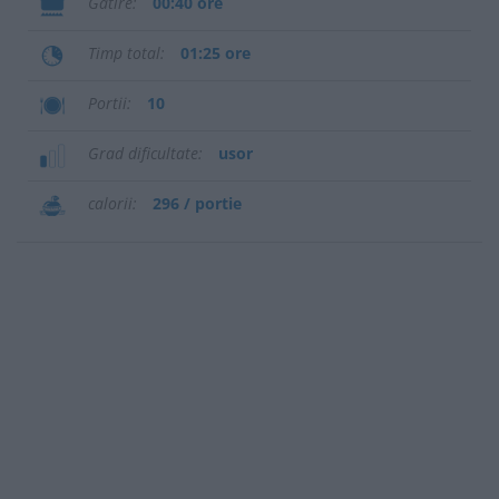
Gatire
00:40 ore
Timp total
01:25 ore
Portii
10
Grad dificultate
usor
calorii
296 / portie