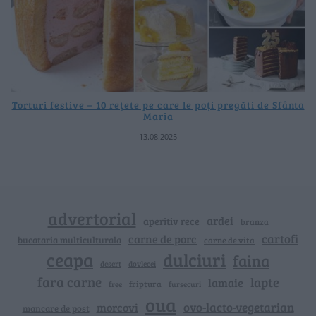
Torturi festive – 10 rețete pe care le poți pregăti de Sfânta
Maria
13.08.2025
advertorial
ardei
aperitiv rece
branza
cartofi
carne de porc
bucataria multiculturala
carne de vita
ceapa
dulciuri
faina
dovlecei
desert
fara carne
lapte
lamaie
friptura
free
fursecuri
oua
ovo-lacto-vegetarian
morcovi
mancare de post