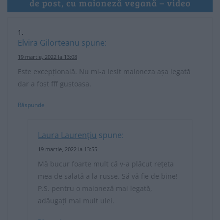
de post, cu maioneză vegană – video
Elvira Gilorteanu
spune:
19 martie, 2022 la 13:08
Este excepțională. Nu mi-a iesit maioneza așa legată
dar a fost fff gustoasa.
Răspunde
Laura Laurențiu
spune:
19 martie, 2022 la 13:55
Mă bucur foarte mult că v-a plăcut rețeta
mea de salată a la russe. Să vă fie de bine!
P.S. pentru o maioneză mai legată,
adăugați mai mult ulei.