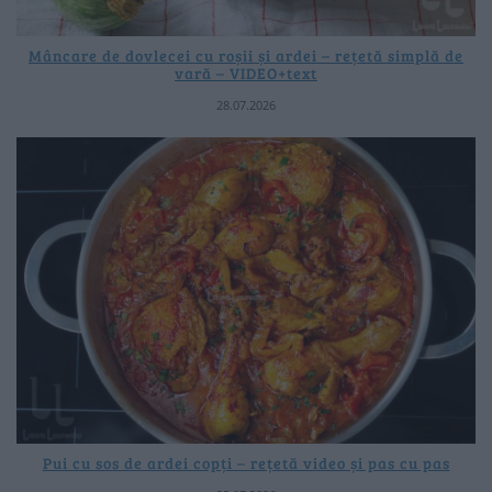
Mâncare de dovlecei cu roșii și ardei – rețetă simplă de
vară – VIDEO+text
28.07.2026
Pui cu sos de ardei copți – rețetă video și pas cu pas