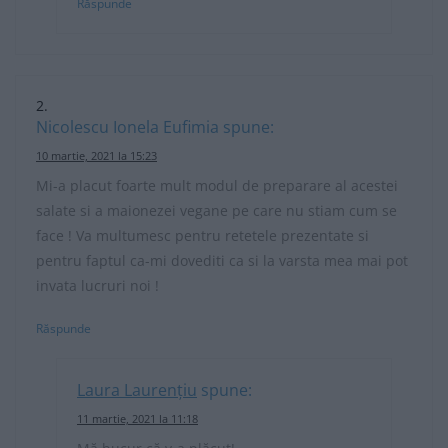
Răspunde
Nicolescu Ionela Eufimia
spune:
10 martie, 2021 la 15:23
Mi-a placut foarte mult modul de preparare al acestei
salate si a maionezei vegane pe care nu stiam cum se
face ! Va multumesc pentru retetele prezentate si
pentru faptul ca-mi dovediti ca si la varsta mea mai pot
invata lucruri noi !
Răspunde
Laura Laurențiu
spune:
11 martie, 2021 la 11:18