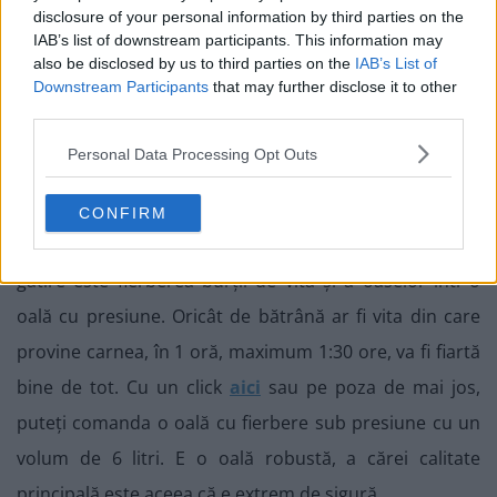
disclosure of your personal information by third parties on the
IAB’s list of downstream participants. This information may
also be disclosed by us to third parties on the
IAB’s List of
Downstream Participants
that may further disclose it to other
third parties.
Personal Data Processing Opt Outs
CONFIRM
O modalitate prin care puteți scurta cu mult timpul de
gătire este fierberea burții de vită și a oaselor într-o
oală cu presiune. Oricât de bătrână ar fi vita din care
provine carnea, în 1 oră, maximum 1:30 ore, va fi fiartă
bine de tot. Cu un click
aici
sau pe poza de mai jos,
puteți comanda o oală cu fierbere sub presiune cu un
volum de 6 litri. E o oală robustă, a cărei calitate
principală este aceea că e extrem de sigură.