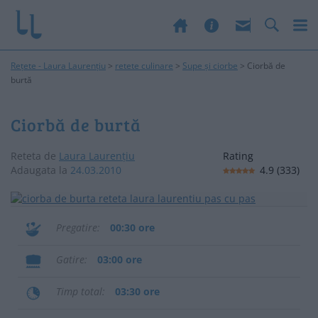
Rețete - Laura Laurențiu
>
retete culinare
>
Supe și ciorbe
>
Ciorbă de
burtă
Ciorbă de burtă
Reteta de
Laura Laurențiu
Rating
Adaugata la
24.03.2010
4.9
(
333
)
Pregatire
00:30 ore
Gatire
03:00 ore
Timp total
03:30 ore