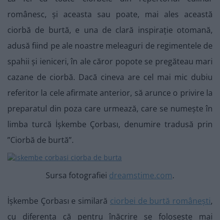
românesc, și aceasta sau poate, mai ales această
ciorbă de burtă, e una de clară inspirație otomană,
adusă fiind pe ale noastre meleaguri de regimentele de
spahii și ieniceri, în ale căror popote se pregăteau mari
cazane de ciorbă. Dacă cineva are cel mai mic dubiu
referitor la cele afirmate anterior, să arunce o privire la
preparatul din poza care urmează, care se numește în
limba turcă İşkembe Çorbası, denumire tradusă prin
”Ciorbă de burtă”.
Sursa fotografiei
dreamstime.com
.
İşkembe Çorbası e similară
ciorbei de burtă românești
,
cu diferența că pentru înăcrire se folosește mai