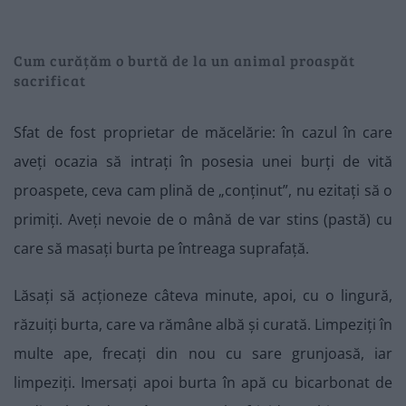
Cum curățăm o burtă de la un animal proaspăt
sacrificat
Sfat de fost proprietar de măcelărie: în cazul în care
aveți ocazia să intrați în posesia unei burți de vită
proaspete, ceva cam plină de „conținut”, nu ezitați să o
primiți. Aveți nevoie de o mână de var stins (pastă) cu
care să masați burta pe întreaga suprafață.
Lăsați să acționeze câteva minute, apoi, cu o lingură,
răzuiți burta, care va rămâne albă și curată. Limpeziți în
multe ape, frecați din nou cu sare grunjoasă, iar
limpeziți. Imersați apoi burta în apă cu bicarbonat de