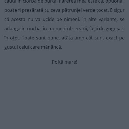
căuta în ciorba de burtă. Părerea mea este că, opțional,
poate fi presărată cu ceva pătrunjel verde tocat. E sigur
că acesta nu va ucide pe nimeni. În alte variante, se
adaugă în ciorbă, în momentul servirii, fâșii de gogoșari
în oțet. Toate sunt bune, atâta timp cât sunt exact pe
gustul celui care mănâncă.
Poftă mare!