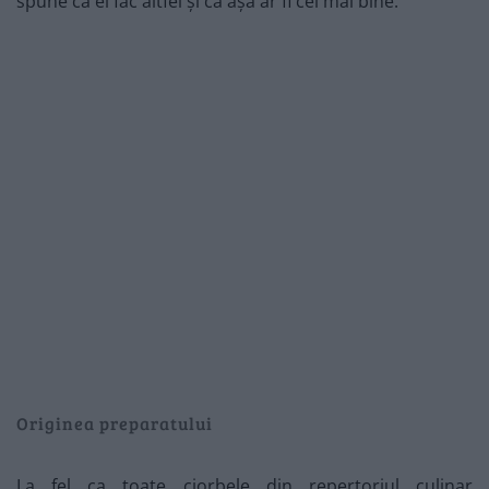
spune ca ei fac altfel și că așa ar fi cel mai bine.
Originea preparatului
La fel ca toate ciorbele din repertoriul culinar