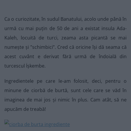
Ca o curiozitate, în sudul Banatului, acolo unde până în
urmă cu mai puțin de 50 de ani a existat insula Ada-
Kaleh, locuită de turci, zeama asta picantă se mai
numește și ”schimbici”. Cred că oricine își dă seama că
acest cuvânt e derivat fără urmă de îndoială din
turcescul İşkembe.
Ingredientele pe care le-am folosit, deci, pentru o
minune de ciorbă de burtă, sunt cele care se văd în
imaginea de mai jos și nimic în plus. Cam atât, să ne
apucăm de treabă!