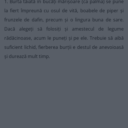
1. Burta tăiată în bucăți mărișoare (ca palma) se pune
la fiert împreună cu osul de vită, boabele de piper și
frunzele de dafin, precum și o lingura buna de sare.
Dacă alegeți să folosiți și amestecul de legume
rădăcinoase, acum le puneți și pe ele. Trebuie să aibă
suficient lichid, fierberea burții e destul de anevoioasă
și durează mult timp.