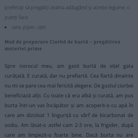
preferați să pregătiți zeama adăugând și aceste legume, o
puteți face
sare, piper, oțet
Mod de preparare Ciorbă de burtă – pregătirea
materiei prime
Spre norocul meu, am gasit burtă de vițel gata
curățată. E curată, dar nu prefiartă. Cea fiartă dinainte
nu mi se pare cea mai fericită alegere. De gustul ciorbei
beneficiază alții. Cu toate că era albă și curată, am pus
burta într-un vas încăpător și am acoperit-o cu apă în
care am dizolvat 1 linguriță cu vârf de bicarbonat de
sodiu. Am lăsat-o astfel cam 2-3 ore, la frigider, după
care am limpezit-o foarte bine. Dacă burta nu are