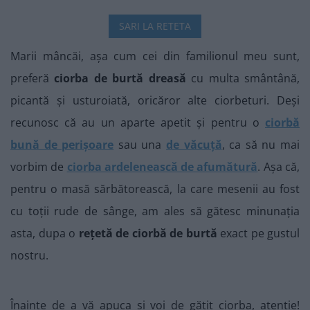
SARI LA RETETA
Marii mâncăi, așa cum cei din familionul meu sunt,
preferă
ciorba de burtă dreasă
cu multa smântână,
picantă și usturoiată, oricăror alte ciorbeturi. Deși
recunosc că au un aparte apetit și pentru o
ciorbă
bună de perișoare
sau una
de văcuță
, ca să nu mai
vorbim de
ciorba ardelenească de afumătură
. Așa că,
pentru o masă sărbătorească, la care mesenii au fost
cu toții rude de sânge, am ales să gătesc minunația
asta, dupa o
rețetă de ciorbă de burtă
exact pe gustul
nostru.
Înainte de a vă apuca și voi de gătit ciorba, atenție!