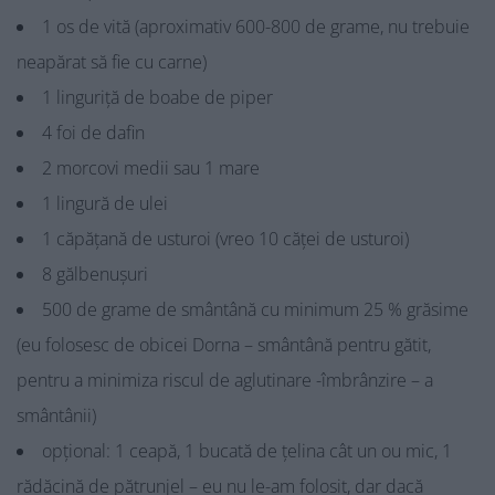
1 os de vită (aproximativ 600-800 de grame, nu trebuie
neapărat să fie cu carne)
1 linguriță de boabe de piper
4 foi de dafin
2 morcovi medii sau 1 mare
1 lingură de ulei
1 căpățană de usturoi (vreo 10 căței de usturoi)
8 gălbenușuri
500 de grame de smântână cu minimum 25 % grăsime
(eu folosesc de obicei Dorna – smântână pentru gătit,
pentru a minimiza riscul de aglutinare -îmbrânzire – a
smântânii)
opțional: 1 ceapă, 1 bucată de țelina cât un ou mic, 1
rădăcină de pătrunjel – eu nu le-am folosit, dar dacă