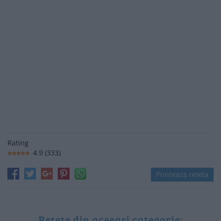
Rating
4.9
(
333
)
Printeaza reteta
Rețete din aceeași categorie: