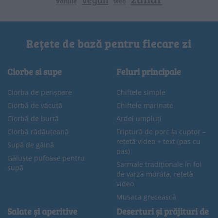
vanilie
web
Rețete de bază pentru fiecare zi
Ciorbe si supe
Feluri principale
Ciorba de perișoare
Chiftele simple
Ciorbă de văcuță
Chiftele marinate
Ciorbă de burtă
Ardei umpluți
Ciorbă rădăuțeană
Friptură de porc la cuptor –
rețetă video + text (pas cu
Supă de găină
pas)
Găluște pufoase pentru
Sarmale tradiționale în foi
supă
de varză murată, rețetă
video
Musaca grecească
Salate și aperitive
Deserturi și prăjituri de