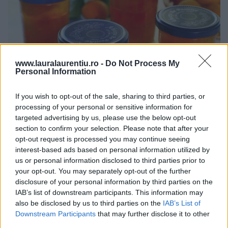
www.lauralaurentiu.ro -
Do Not Process My
Personal Information
If you wish to opt-out of the sale, sharing to third parties, or
processing of your personal or sensitive information for
targeted advertising by us, please use the below opt-out
section to confirm your selection. Please note that after your
Dulceață de caise întregi rețetă veche de 80 de ani – video
și text
opt-out request is processed you may continue seeing
interest-based ads based on personal information utilized by
20.07.2026
us or personal information disclosed to third parties prior to
your opt-out. You may separately opt-out of the further
disclosure of your personal information by third parties on the
IAB’s list of downstream participants. This information may
ULTIMELE ȘTIRI
also be disclosed by us to third parties on the
IAB’s List of
Downstream Participants
that may further disclose it to other
third parties.