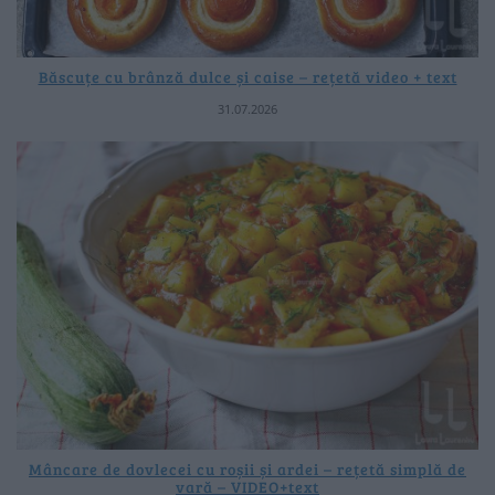
Băscuțe cu brânză dulce și caise – rețetă video + text
31.07.2026
Mâncare de dovlecei cu roșii și ardei – rețetă simplă de
vară – VIDEO+text