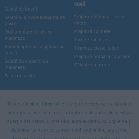
casă
Salată de boeuf
Prăjitura Albinița – foi cu
Salată a la russe (varianta de
miere
post)
Prăjitură cu mere
Ouă umplute cu sos cu
maioneză
Tort de zahăr ars
Ruladă aperitiv cu spanac și
Tiramisu clasic italian
șuncă
Prăjitură pufoasă cu prune
Salată de ciuperci cu
Găluște cu prune
maioneză
Pastă de pește
Toate articolele, fotografiile și clipurile video care alcătuiesc
conținutul acestui site, cât și drepturile de autor ale acestora,
aparțin deținătorului site-ului lauralaurentiu.ro. Copierea și
diseminarea pe orice suport (publicații online sau scrise,
broșuri, cărți etc) a acestora, în lipsa acordului scris al