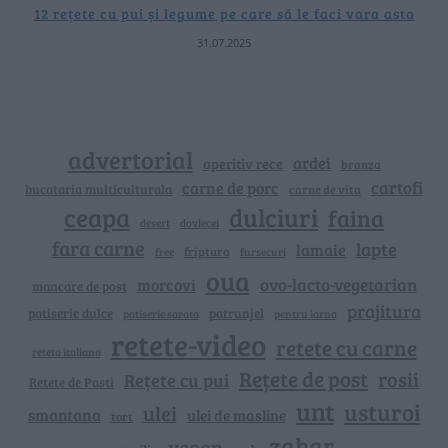
12 rețete cu pui și legume pe care să le faci vara asta
31.07.2025
advertorial
ardei
aperitiv rece
branza
cartofi
carne de porc
bucataria multiculturala
carne de vita
ceapa
dulciuri
faina
dovlecei
desert
fara carne
lapte
lamaie
friptura
free
fursecuri
oua
ovo-lacto-vegetarian
morcovi
mancare de post
prajitura
patiserie dulce
patrunjel
patiserie sarata
pentru iarna
retete-video
retete cu carne
reteta italiana
Rețete de post
rosii
Rețete cu pui
Retete de Pasti
unt
usturoi
ulei
smantana
ulei de masline
tort
zahar
vegan