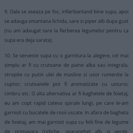
9. Oala se aseaza pe foc, infierbantand bine supa, apoi
se adauga smantana lichida, sare si piper alb dupa gust
(nu am adaugat sare la fierberea legumelor pentru ca
supa era deja sarata).
10. Se serveste supa cu o garnitura la alegere, cel mai
simplu ar fi cu crutoane de paine alba sau integrala,
stropite cu putin ulei de masline si usor rumenite la
cuptor; crutoanele pot fi aromatizate cu usturoi,
cimbru etc. O alta alternativa ar fi baghetele de foietaj,
eu am copt rapid cateva spirale lungi, pe care le-am
garnisit cu bucatele de rosii uscate. In afara de bagheta
de foietaj, am mai garnisit supa cu felii fine de legume
de primavara (ridiche, sparanghel alb si verde,