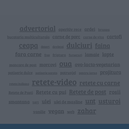
advertorial
ardei
aperitiv rece
branza
cartofi
carne de porc
bucataria multiculturala
carne de vita
ceapa
dulciuri
faina
dovlecei
desert
fara carne
lapte
lamaie
friptura
free
fursecuri
oua
ovo-lacto-vegetarian
morcovi
mancare de post
prajitura
patiserie dulce
patrunjel
patiserie sarata
pentru iarna
retete-video
retete cu carne
reteta italiana
Rețete de post
rosii
Rețete cu pui
Retete de Pasti
unt
usturoi
ulei
smantana
ulei de masline
tort
zahar
vegan
vanilie
web