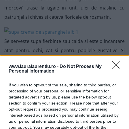
morcovi) trase la tigaie in unt, ulei de masline cu
patrunjel si chives si cateva floricele de rozmarin.
Se serveste supa fierbinte sau calda si este o incantare
atat pentru ochi, cat si pentru papilele gustative. Si
chiar si pentru suflet :). Pofta buna!
www.lauralaurentiu.ro -
Do Not Process My
Personal Information
If you wish to opt-out of the sale, sharing to third parties, or
processing of your personal or sensitive information for
targeted advertising by us, please use the below opt-out
section to confirm your selection. Please note that after your
opt-out request is processed you may continue seeing
interest-based ads based on personal information utilized by
us or personal information disclosed to third parties prior to
your opt-out. You may separately opt-out of the further