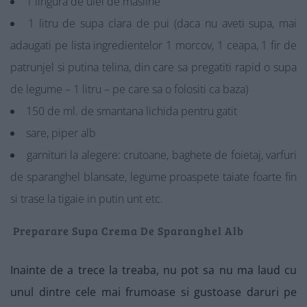
1 lingura de ulei de masline
1 litru de supa clara de pui (daca nu aveti supa, mai
adaugati pe lista ingredientelor 1 morcov, 1 ceapa, 1 fir de
patrunjel si putina telina, din care sa pregatiti rapid o supa
de legume – 1 litru – pe care sa o folositi ca baza)
150 de ml. de smantana lichida pentru gatit
sare, piper alb
garnituri la alegere: crutoane, baghete de foietaj, varfuri
de sparanghel blansate, legume proaspete taiate foarte fin
si trase la tigaie in putin unt etc.
Preparare Supa Crema De Sparanghel Alb
Inainte de a trece la treaba, nu pot sa nu ma laud cu
unul dintre cele mai frumoase si gustoase daruri pe