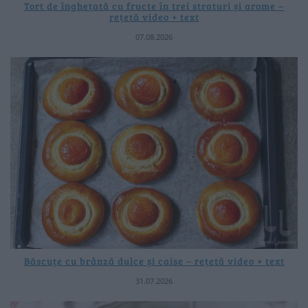
Tort de înghețată cu fructe în trei straturi și arome –
rețetă video + text
07.08.2026
Băscuțe cu brânză dulce și caise – rețetă video + text
31.07.2026