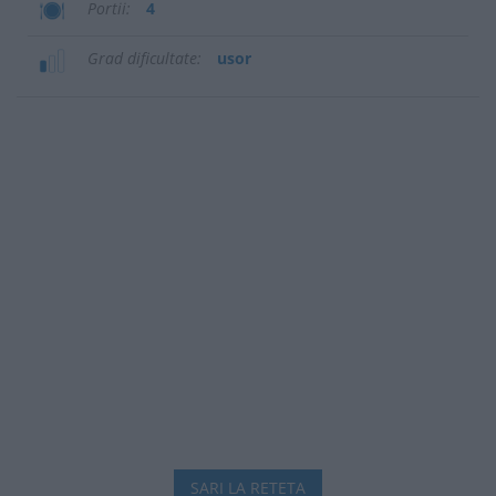
Portii
4
Grad dificultate
usor
SARI LA RETETA