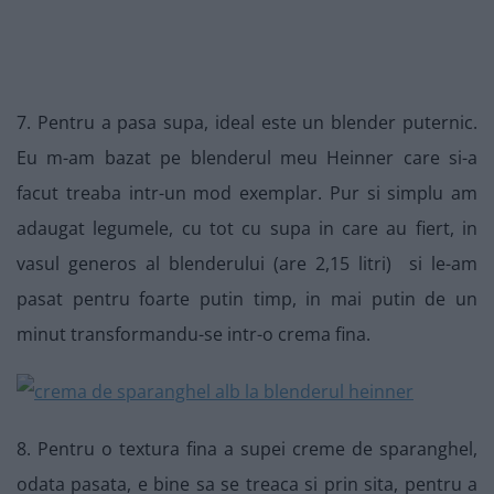
7. Pentru a pasa supa, ideal este un blender puternic.
Eu m-am bazat pe blenderul meu Heinner care si-a
facut treaba intr-un mod exemplar. Pur si simplu am
adaugat legumele, cu tot cu supa in care au fiert, in
vasul generos al blenderului (are 2,15 litri) si le-am
pasat pentru foarte putin timp, in mai putin de un
minut transformandu-se intr-o crema fina.
8. Pentru o textura fina a supei creme de sparanghel,
odata pasata, e bine sa se treaca si prin sita, pentru a