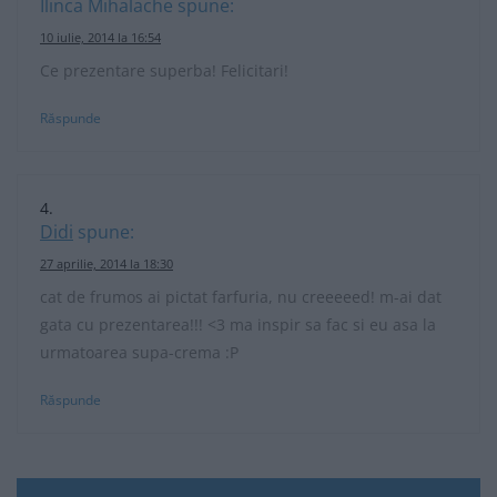
Ilinca Mihalache
spune:
10 iulie, 2014 la 16:54
Ce prezentare superba! Felicitari!
Răspunde
Didi
spune:
27 aprilie, 2014 la 18:30
cat de frumos ai pictat farfuria, nu creeeeed! m-ai dat
gata cu prezentarea!!! <3 ma inspir sa fac si eu asa la
urmatoarea supa-crema :P
Răspunde