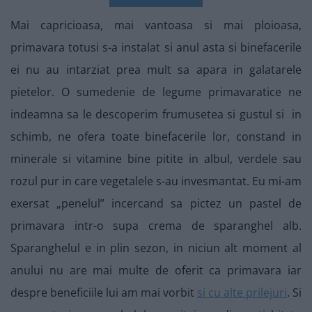
Mai capricioasa, mai vantoasa si mai ploioasa,
primavara totusi s-a instalat si anul asta si binefacerile
ei nu au intarziat prea mult sa apara in galatarele
pietelor. O sumedenie de legume primavaratice ne
indeamna sa le descoperim frumusetea si gustul si in
schimb, ne ofera toate binefacerile lor, constand in
minerale si vitamine bine pitite in albul, verdele sau
rozul pur in care vegetalele s-au invesmantat. Eu mi-am
exersat „penelul” incercand sa pictez un pastel de
primavara intr-o supa crema de sparanghel alb.
Sparanghelul e in plin sezon, in niciun alt moment al
anului nu are mai multe de oferit ca primavara iar
despre beneficiile lui am mai vorbit
si cu alte prilejuri
. Si