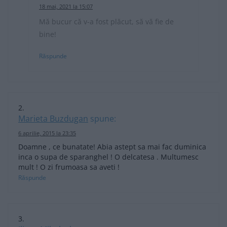
18 mai, 2021 la 15:07
Mă bucur că v-a fost plăcut, să vă fie de
bine!
Răspunde
Marieta Buzdugan
spune:
6 aprilie, 2015 la 23:35
Doamne , ce bunatate! Abia astept sa mai fac duminica
inca o supa de sparanghel ! O delcatesa . Multumesc
mult ! O zi frumoasa sa aveti !
Răspunde