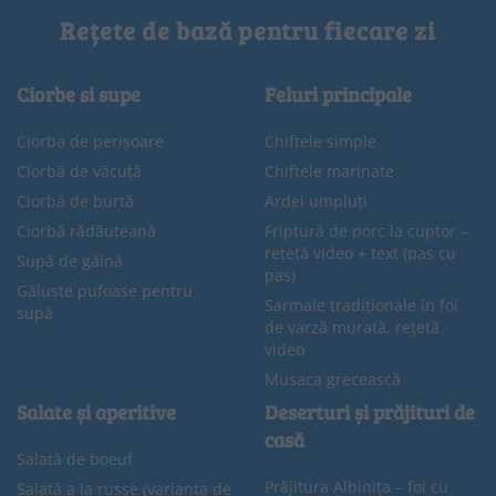
Rețete de bază pentru fiecare zi
Ciorbe si supe
Feluri principale
Ciorba de perișoare
Chiftele simple
Ciorbă de văcuță
Chiftele marinate
Ciorbă de burtă
Ardei umpluți
Ciorbă rădăuțeană
Friptură de porc la cuptor –
rețetă video + text (pas cu
Supă de găină
pas)
Găluște pufoase pentru
Sarmale tradiționale în foi
supă
de varză murată, rețetă
video
Musaca grecească
Salate și aperitive
Deserturi și prăjituri de
casă
Salată de boeuf
Prăjitura Albinița – foi cu
Salată a la russe (varianta de