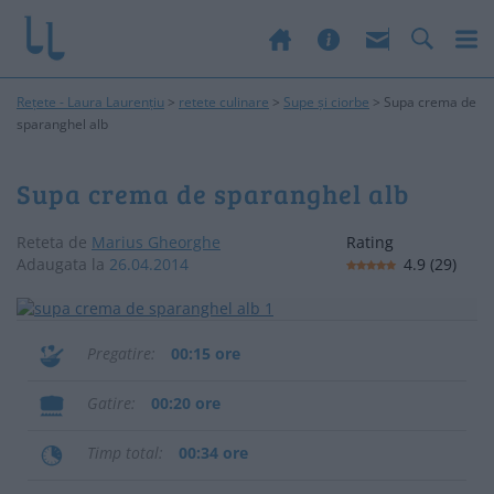
Rețete - Laura Laurențiu
>
retete culinare
>
Supe și ciorbe
>
Supa crema de
sparanghel alb
Supa crema de sparanghel alb
Reteta de
Marius Gheorghe
Rating
Adaugata la
26.04.2014
4.9
(
29
)
Pregatire
00:15 ore
Gatire
00:20 ore
Timp total
00:34 ore