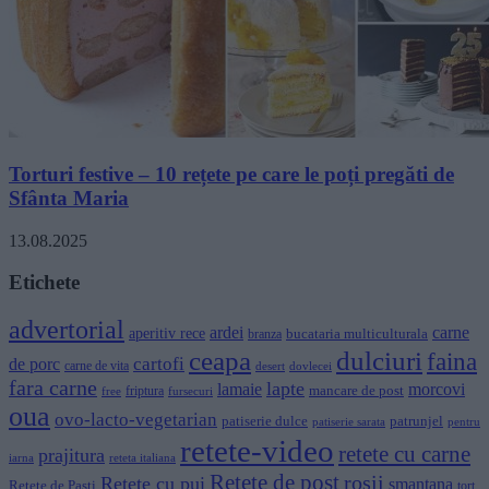
Torturi festive – 10 rețete pe care le poți pregăti de
Sfânta Maria
13.08.2025
Etichete
advertorial
ardei
carne
aperitiv rece
branza
bucataria multiculturala
ceapa
dulciuri
faina
cartofi
de porc
carne de vita
dovlecei
desert
fara carne
lapte
lamaie
morcovi
mancare de post
friptura
free
fursecuri
oua
ovo-lacto-vegetarian
patiserie dulce
patrunjel
patiserie sarata
pentru
retete-video
retete cu carne
prajitura
iarna
reteta italiana
Rețete de post
rosii
Rețete cu pui
smantana
Retete de Pasti
tort