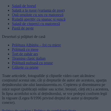
Salată de boeuf
Salată a la russe (varianta de post)
Ouă umplute cu sos cu maioneză
Ruladă aperitiv cu spanac și șuncă
Salată de ciuperci cu maioneză
Pastă de pește
Deserturi și prăjituri de casă
Prăjitura Albinița – foi cu miere
Prăjitură cu mere
Tort de zahăr ars
Tiramisu clasic italian
Prăjitură pufoasă cu prune
Găluște cu prune
Toate articolele, fotografiile și clipurile video care alcătuiesc
conținutul acestui site, cât și drepturile de autor ale acestora, aparțin
deținătorului site-ului lauralaurentiu.ro. Copierea și diseminarea pe
orice suport (publicații online sau scrise, broșuri, cărți etc) a acestora,
în lipsa acordului scris al deținătorului, se vor pedepsi conform legii
în vigoare (Legea 8/1996 privind dreptul de autor și drepturile
conexe).
Politica de cookies
|
Politica de confidentialitate