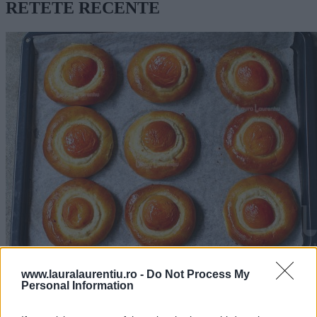
RETETE RECENTE
www.lauralaurentiu.ro -
Do Not Process My
Băscuțe cu brânză dulce și caise – rețetă video + text
Personal Information
31.07.2026