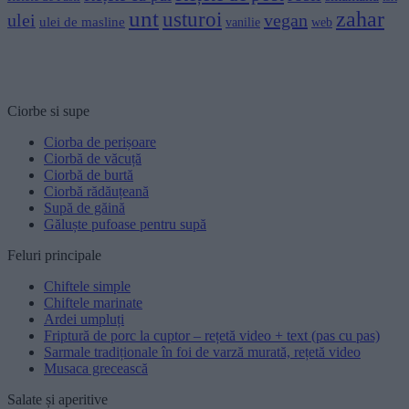
unt
zahar
usturoi
vegan
ulei
ulei de masline
vanilie
web
Rețete de bază pentru fiecare zi
Ciorbe si supe
Ciorba de perișoare
Ciorbă de văcuță
Ciorbă de burtă
Ciorbă rădăuțeană
Supă de găină
Găluște pufoase pentru supă
Feluri principale
Chiftele simple
Chiftele marinate
Ardei umpluți
Friptură de porc la cuptor – rețetă video + text (pas cu pas)
Sarmale tradiționale în foi de varză murată, rețetă video
Musaca grecească
Salate și aperitive