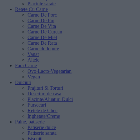
Placinte sarate
Retete Cu Carne
Carne De Porc
Carne De Pui
Carne De Vita
Carne De Curcan
Carne De Miel
Carne De Rata
Carne de Iepure
Vanat
Altele
Fara Carne
Ovo-Lacto-Vegetarian
Vegan
Dulciuri
Prajituri Si Torturi
Deserturi de casa
Placinte/Aluaturi Dulci
Fursecuri
Retete de Chec
Inghetate/Creme
Paine, patiserie
Patiserie dulce
Patiserie sarata
Biscuiti