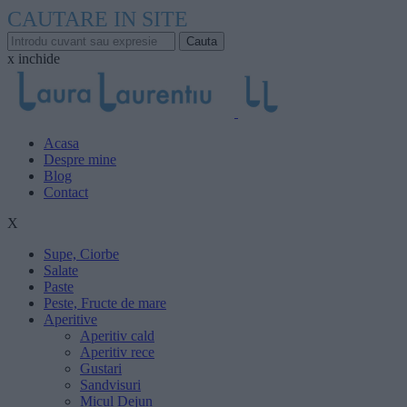
CAUTARE IN SITE
x inchide
Acasa
Despre mine
Blog
Contact
X
Supe, Ciorbe
Salate
Paste
Peste, Fructe de mare
Aperitive
Aperitiv cald
Aperitiv rece
Gustari
Sandvisuri
Micul Dejun