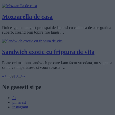
Mozzarella de casa
Dulceaga, cu un gust proaspat de lapte si cu calitatea de a se gratina
superb, creand prin topire fire lungi …
Sandwich exotic cu friptura de vita
Poate cel mai bun sandwich pe care l-am facut vreodata, nu se putea
sa nu va impartasesc si voua aceasta …
«
<
...
8
9
10
...
>
»
Ne gasesti si pe
fb
pinterest
instagram