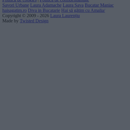
Savori Urbane
Laura Adamache
Laura Sava
Bucatar Maniac
haisagatim.ro
Diva in Bucatarie
Hai să gătim cu Amalia/
Copyright © 2009 - 2026
Laura Laurențiu
Made by
Twisted Design