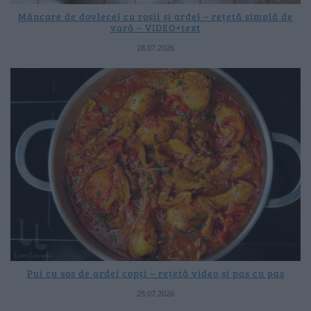
Mâncare de dovlecei cu roșii și ardei – rețetă simplă de
vară – VIDEO+text
28.07.2026
Pui cu sos de ardei copți – rețetă video și pas cu pas
25.07.2026