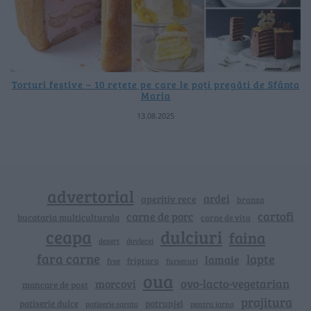
Torturi festive – 10 rețete pe care le poți pregăti de Sfânta
Maria
13.08.2025
advertorial
ardei
aperitiv rece
branza
cartofi
carne de porc
bucataria multiculturala
carne de vita
ceapa
dulciuri
faina
dovlecei
desert
fara carne
lapte
lamaie
friptura
free
fursecuri
oua
ovo-lacto-vegetarian
morcovi
mancare de post
prajitura
patiserie dulce
patrunjel
patiserie sarata
pentru iarna