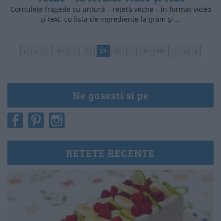
Cornulețe fragede cu untură – rețetă veche – în format video
și text, cu lista de ingrediente la gram și …
«
<
...
10
...
20
21
22
...
30
40
...
>
»
Ne gasesti si pe
RETETE RECENTE