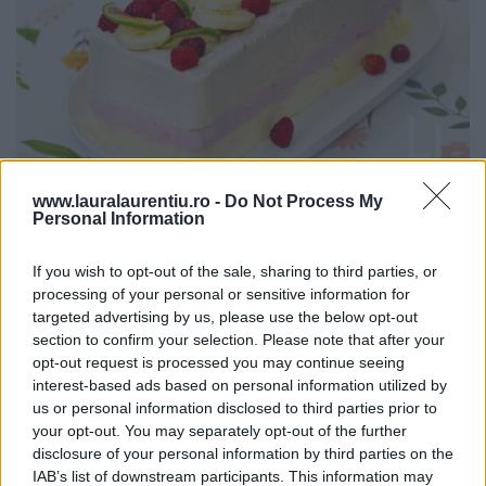
www.lauralaurentiu.ro -
Do Not Process My
Tort de înghețată cu fructe în trei straturi și arome –
Personal Information
rețetă video + text
07.08.2026
If you wish to opt-out of the sale, sharing to third parties, or
processing of your personal or sensitive information for
targeted advertising by us, please use the below opt-out
section to confirm your selection. Please note that after your
opt-out request is processed you may continue seeing
interest-based ads based on personal information utilized by
us or personal information disclosed to third parties prior to
your opt-out. You may separately opt-out of the further
disclosure of your personal information by third parties on the
IAB’s list of downstream participants. This information may