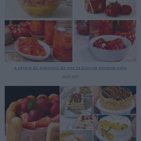
4 rețete de gogoșari de pus la borcan toamna asta
24.09.2025