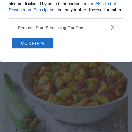
also be disclosed by us to third parties on the
IAB’s List of
Downstream Participants
that may further disclose it to other
third parties.
Personal Data Processing Opt Outs
Băscuțe cu brânză dulce și caise – rețetă video + text
31.07.2026
CONFIRM