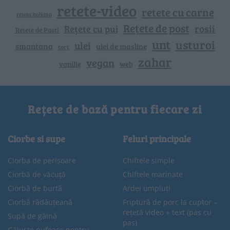
retete-video
retete cu carne
reteta italiana
Rețete de post
rosii
Rețete cu pui
Retete de Pasti
unt
usturoi
ulei
smantana
ulei de masline
tort
zahar
vegan
vanilie
web
Rețete de bază pentru fiecare zi
Ciorbe si supe
Feluri principale
Ciorba de perișoare
Chiftele simple
Ciorbă de văcuță
Chiftele marinate
Ciorbă de burtă
Ardei umpluți
Ciorbă rădăuțeană
Friptură de porc la cuptor –
rețetă video + text (pas cu
Supă de găină
pas)
Găluște pufoase pentru