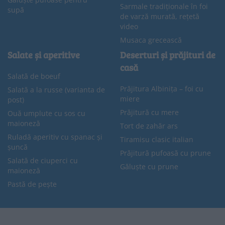
Sarmale tradiționale în foi
supă
de varză murată, rețetă
video
Musaca grecească
Salate și aperitive
Deserturi și prăjituri de
casă
Salată de boeuf
Prăjitura Albinița – foi cu
Salată a la russe (varianta de
miere
post)
Prăjitură cu mere
Ouă umplute cu sos cu
maioneză
Tort de zahăr ars
Ruladă aperitiv cu spanac și
Tiramisu clasic italian
șuncă
Prăjitură pufoasă cu prune
Salată de ciuperci cu
Găluște cu prune
maioneză
Pastă de pește