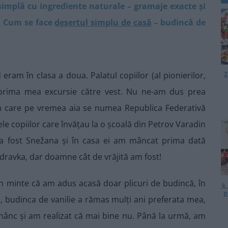
 simplă cu ingrediente naturale – gramaje exacte și
s. Cum se face
desertul simplu de casă
– budincă de
2
eram în clasa a doua. Palatul copiilor (al pionierilor,
în prima mea excursie către vest. Nu ne-am dus prea
ra care pe vremea aia se numea Republica Federativă
sele copiilor care învățau la o școală din Petrov Varadin
 a fost Snežana și în casa ei am mâncat prima dată
odravka, dar doamne cât de vrăjită am fost!
in minte că am adus acasă doar plicuri de budincă, în
4
p
e, budinca de vanilie a rămas mulți ani preferata mea,
ânc și am realizat că mai bine nu. Până la urmă, am