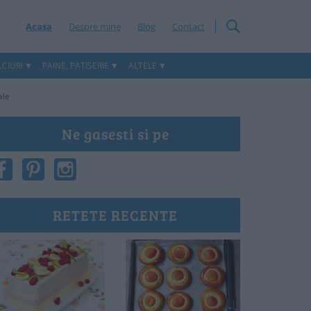
Acasa
Despre mine
Blog
Contact
CIURI
PAINE, PATISERIE
ALTELE
ale
Ne gasesti si pe
RETETE RECENTE