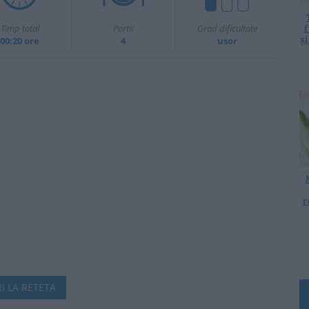
f
Timp total
Portii
Grad dificultate
ș
00:20 ore
4
usor
r
I LA RETETA