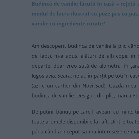
Budincă de vanilie făcută în casă – rețetă
modul de lucru ilustrat cu poze pas cu pa
vanilie cu ingrediente curate?
Am descoperit budinca de vanilie la plic când 
de fapt), m-a adus, alături de alți copii, 
departe, doar vreo sută de kilometri, în ța
Iugoslavia. Seara, ne-au împărțit pe toți în ca
(azi e un cartier din Novi Sad). Gazda mea
budincă de vanilie. Desigur, din plic, marca P
De puținii bănuți pe care îi aveam cu mine, ț
toate aromele disponibile la raft. Dintre toat
până când a început să mă intereseze ce măn