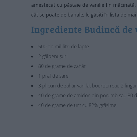
amestecat cu păstaie de vanilie fin măcinată. 
cât se poate de banale, le găsiți în lista de m
Ingrediente Budincă de 
500 de mililitri de lapte
2 gălbenușuri
80 de grame de zahăr
1 praf de sare
3 plicuri de zahăr vanilat bourbon sau 2 lingur
40 de grame de amidon din porumb sau 80 d
40 de grame de unt cu 82% grăsime