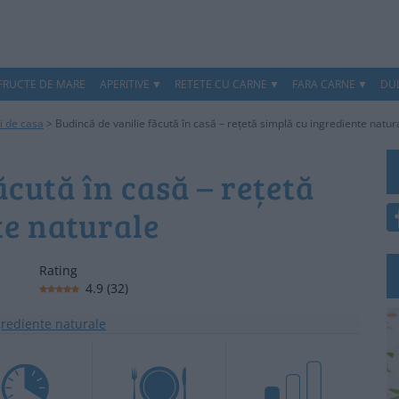
 FRUCTE DE MARE
APERITIVE
RETETE CU CARNE
FARA CARNE
DUL
ri de casa
>
Budincă de vanilie făcută în casă – rețetă simplă cu ingrediente natur
ăcută în casă – rețetă
te naturale
Rating
4.9
(
32
)