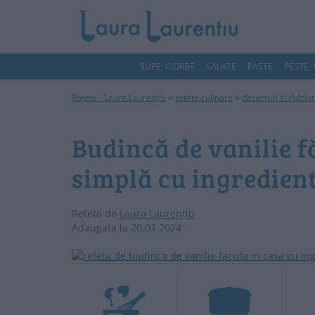
SUPE, CIORBE
SALATE
PASTE
PESTE,
Rețete - Laura Laurențiu
>
retete culinare
>
deserturi si dulciu
Budincă de vanilie f
simplă cu ingredien
Reteta de
Laura Laurențiu
Adaugata la
20.02.2024