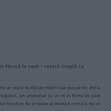
e făcută în casă – rețetă simplă cu
te iar restul de 450 de mililitri l-am pus pe foc, într-o
 încăpător, am amestecat cu un tel în formă de pară
ilat bourbon. Nu e nevoie să devină o cremă și nici să