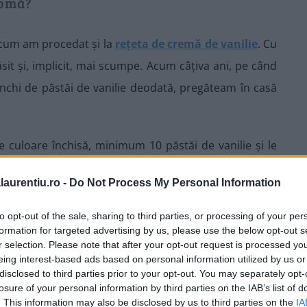
romă?
 cum am procedat și la
rețeta de cremă de vanilie
. Cu
sit și, implicit, mai scumpe. Acum câțiva ani, pe când
hi de păstăi de vanilie deodată, pregăteam în casă
de culoare închisă, minimum 10 păstăi de vanilie și le
 și o agitam din când în când. După două luni, aveam
laurentiu.ro -
Do Not Process My Personal Information
atural. Un astfel de extract poate fi folosit cu succes
casă.
to opt-out of the sale, sharing to third parties, or processing of your per
formation for targeted advertising by us, please use the below opt-out s
r selection. Please note that after your opt-out request is processed y
eing interest-based ads based on personal information utilized by us or
disclosed to third parties prior to your opt-out. You may separately opt-
losure of your personal information by third parties on the IAB’s list of
stisitoare este
pasta de vanilie pură
. Cu un click pe
. This information may also be disclosed by us to third parties on the
IA