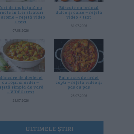
Tort de înghețată cu
Băscuțe cu brânză
ructe în trei straturi
dulce și caise – rețetă
i arome – rețetă video
video + text
+ text
31.07.2026
07.08.2026
Mâncare de dovlecei
Pui cu sos de ardei
cu roșii și ardei –
copți – rețetă video și
ețetă simplă de vară
pas cu pas
– VIDEO+text
25.07.2026
28.07.2026
ULTIMELE ȘTIRI