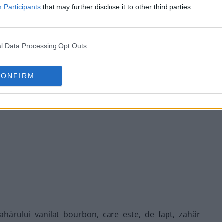
nilie gourmet.
Participants
that may further disclose it to other third parties.
l Data Processing Opt Outs
CONFIRM
zahărului vanilat bourbon, care este, de fapt, zahăr