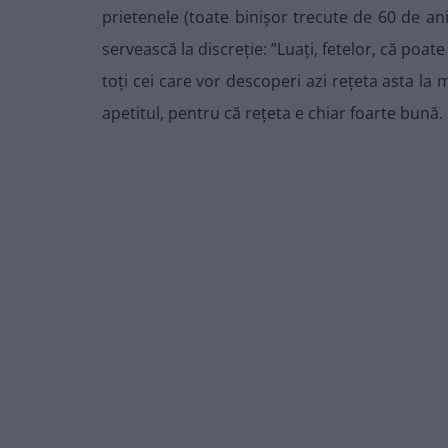
prietenele (toate binișor trecute de 60 de an
servească la discreție: ”Luați, fetelor, că poat
toți cei care vor descoperi azi rețeta asta la 
apetitul, pentru că rețeta e chiar foarte bună. 