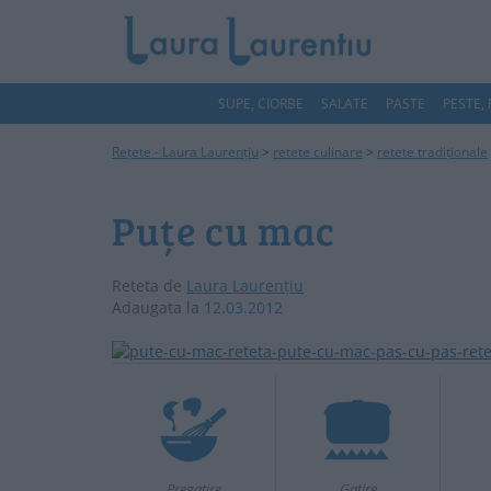
SUPE, CIORBE
SALATE
PASTE
PESTE,
Rețete - Laura Laurențiu
>
retete culinare
>
retete tradiționale
Puțe cu mac
Reteta de
Laura Laurențiu
Adaugata la
12.03.2012
Pregatire
Gatire