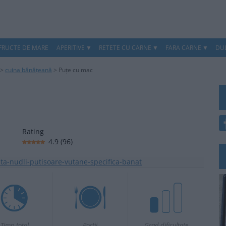
 FRUCTE DE MARE
APERITIVE
RETETE CU CARNE
FARA CARNE
DUL
>
cuina bănățeană
>
Puțe cu mac
Rating
4.9
(
96
)
Timp total
Portii
Grad dificultate