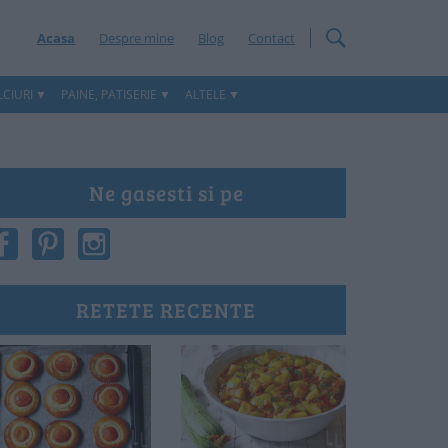
Acasa
Despre mine
Blog
Contact
CIURI
PAINE, PATISERIE
ALTELE
Ne gasesti si pe
RETETE RECENTE