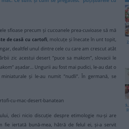
i mac. Ce sunt și cum se pregătesc ”puțișoarele cu
rele sfioase precum și cucoanele prea-cuvioase să mă
te de casă cu cartofi
, molcuțe și înecate în unt topit,
2
ngar, dealtfel unul dintre cele cu care am crescut atât
ârbii zic acestui desert ”puce sa makom”, slovacii le
akom” așadar… Ungurii au fost mai pudici, le-au dat o
niaturale și le-au numit ”nudli”. În germană, se
4
p
lui, deci nicio discuție despre etimologie nu-și are
ie iertată bună-mea, hâtră de felul ei, și-a servit