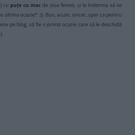
i) cu
puțe cu mac
de ziua femeii, și le îndemna să se
e e ultima ocazie!” :)). Bun, acum, sincer, sper ca pentru
mine pe blog, să fie o primă ocazie care să le deschidă
:)