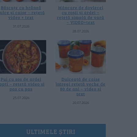
Băscuțe cu brânză
Mâncare de dovlecei
ulce și caise – rețetă
cu roșii și ardei –
video + text
rețetă simplă de vară
– VIDEO+text
31.07.2026
28.07.2026
Pui cu sos de ardei
Dulceață de caise
opți – rețetă video și
întregi rețetă veche de
pas cu pas
80 de ani – video și
text
25.07.2026
20.07.2026
ULTIMELE ȘTIRI