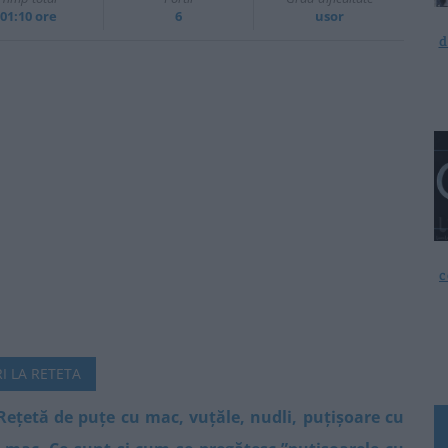
01:10 ore
6
usor
d
c
I LA RETETA
 Rețetă de puțe cu mac, vuțăle, nudli, puțișoare cu