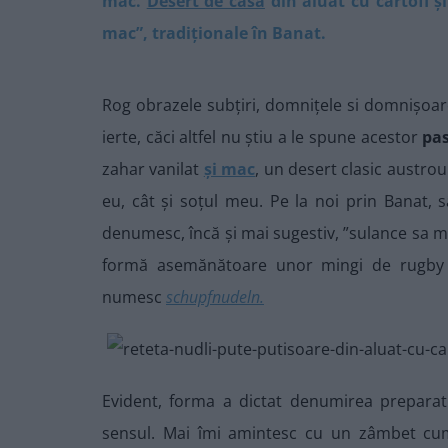
mac.
Desert de casă
din aluat cu cartofi ș
mac”, tradiționale în Banat.
Rog obrazele subțiri, domnițele si domnișoa
ierte, căci altfel nu știu a le spune acestor
pas
zahar vanilat
și mac
, un desert clasic austrou
eu, cât și soțul meu. Pe la noi prin Banat, s
denumesc, încă și mai sugestiv, ”sulance sa m
formă asemănătoare unor mingi de rugby mi
numesc
schupfnudeln.
Evident, forma a dictat denumirea preparatu
sensul. Mai îmi amintesc cu un zâmbet cum f