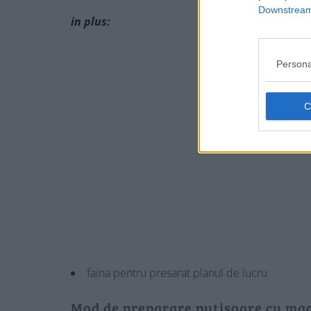
Downstream 
in plus:
Persona
faina pentru presarat planul de lucru
Mod de preparare puțișoare cu mac