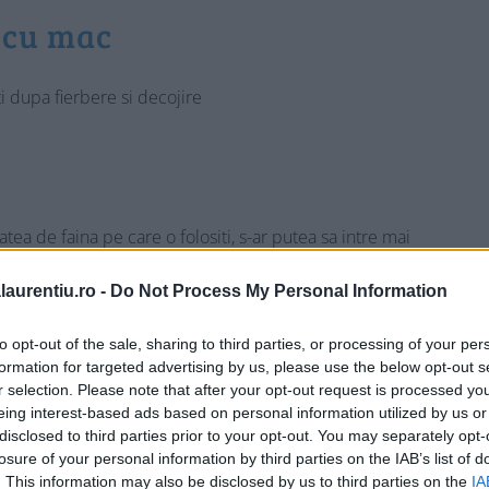
 cu mac
ti dupa fierbere si decojire
tea de faina pe care o folositi, s-ar putea sa intre mai
laurentiu.ro -
Do Not Process My Personal Information
~ // ~
to opt-out of the sale, sharing to third parties, or processing of your per
formation for targeted advertising by us, please use the below opt-out s
r selection. Please note that after your opt-out request is processed y
eing interest-based ads based on personal information utilized by us or
disclosed to third parties prior to your opt-out. You may separately opt-
de zahar vanilat
losure of your personal information by third parties on the IAB’s list of
. This information may also be disclosed by us to third parties on the
IA