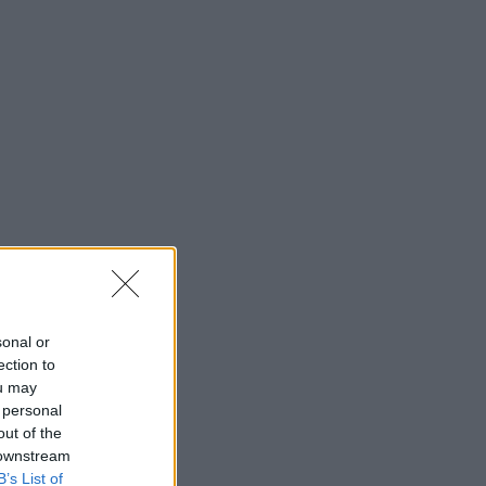
sonal or
ection to
ou may
 personal
out of the
 downstream
B’s List of