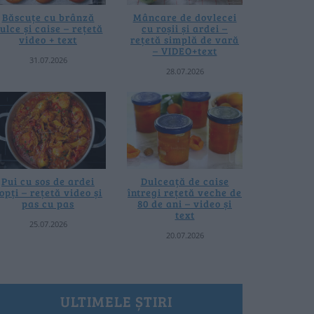
Băscuțe cu brânză
Mâncare de dovlecei
ulce și caise – rețetă
cu roșii și ardei –
video + text
rețetă simplă de vară
– VIDEO+text
31.07.2026
28.07.2026
Pui cu sos de ardei
Dulceață de caise
opți – rețetă video și
întregi rețetă veche de
pas cu pas
80 de ani – video și
text
25.07.2026
20.07.2026
ULTIMELE ȘTIRI