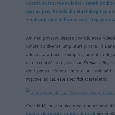
Coardă cu roșcove (ruladă) –
rețetă
tradiți
(pas cu pas). Ruladă din aluat dospit cu u
+ indicații clare în format text, step by step
Am mai povestit despre coardă, acea ruladă 
umple cu diverse umpluturi și care, în Banat
aduce atâta bucurie simplă și autentică degus
este o coardă cu roșcove sau
Štrudla sa Roga
doar pentru că soțul meu e un etnic sârb 
roșcove, adică), este specifică acestei etnii.
Coardă făcea și bunica mea, uneori umplută 
Rețeta de coardă cu mac și nucă
am public