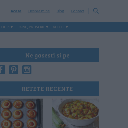
Acasa
Despre mine
Blog
Contact
CIURI
PAINE, PATISERIE
ALTELE
Ne gasesti si pe
RETETE RECENTE