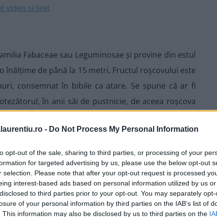
 familia Fabaceae sau Leguminosae și provine din estul
u o înălțime de până la 15 metri. Fructul roșcovului este
uri, consemnat în bibile ca atare. Se spune că ar fi
otezătorul, în anii săi de pustnicie, de aceea roșcova
ui Ioan”. În prezent, roșcovele sunt cel mai frecvent
laurentiu.ro -
Do Not Process My Personal Information
b denumirea de pudră de carob) și sirop. Mai multe
to opt-out of the sale, sharing to third parties, or processing of your per
formation for targeted advertising by us, please use the below opt-out s
r selection. Please note that after your opt-out request is processed y
eing interest-based ads based on personal information utilized by us or
disclosed to third parties prior to your opt-out. You may separately opt-
losure of your personal information by third parties on the IAB’s list of
. This information may also be disclosed by us to third parties on the
IA