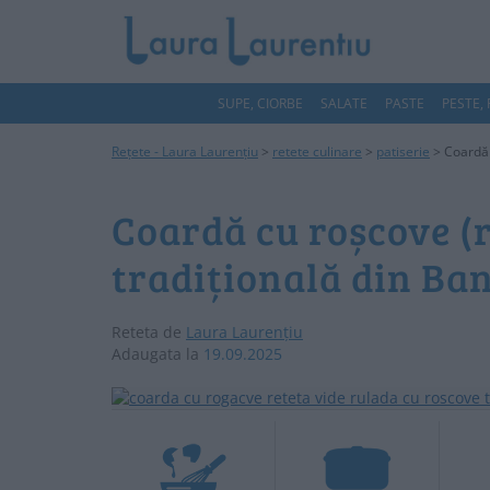
SUPE, CIORBE
SALATE
PASTE
PESTE,
Rețete - Laura Laurențiu
>
retete culinare
>
patiserie
>
Coardă 
Coardă cu roșcove (r
tradițională din Ba
Reteta de
Laura Laurențiu
Adaugata la
19.09.2025