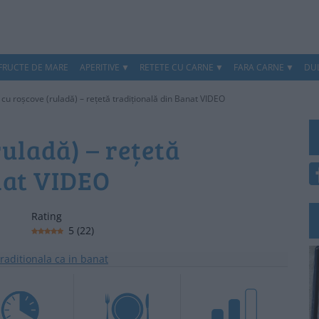
 FRUCTE DE MARE
APERITIVE
RETETE CU CARNE
FARA CARNE
DUL
cu roșcove (ruladă) – rețetă tradițională din Banat VIDEO
uladă) – rețetă
nat VIDEO
Rating
5
(
22
)