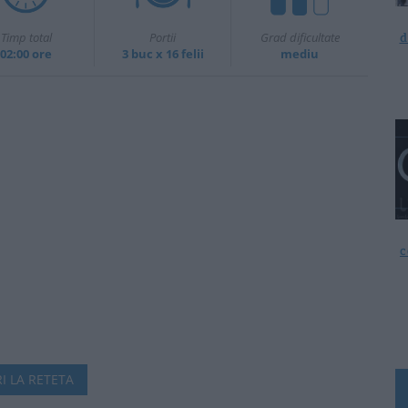
d
Timp total
Portii
Grad dificultate
02:00 ore
3 buc x 16 felii
mediu
c
I LA RETETA