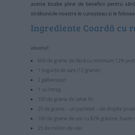
aceste boabe pline de beneficii pentru sănăt
străbunicile noastre le cunoșteau și le folosea
Ingrediente Coardă cu r
aluatul:
600 de grame de făină cu minimum 12% prot
1 linguriță de sare (12 grame)
2 gălbenușuri
1 ou întreg
100 de grame de zahăr fin
25 de grame – un pachețel – de drojdie proas
100 de grame de unt cu 82% grăsime, foarte
25 de mililitri de ulei