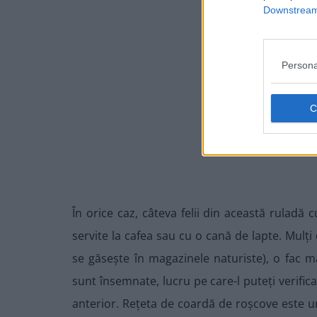
Downstream 
Persona
În orice caz, câteva felii din această ruladă
servite la cafea sau cu o cană de lapte. Mulți
se găsește în magazinele naturiste), o fac ma
sunt însemnate, lucru pe care-l puteți verifica 
anterior. Rețeta de coardă de roșcove este un