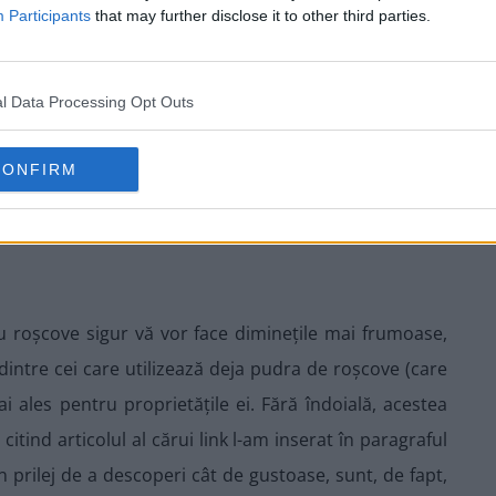
Participants
that may further disclose it to other third parties.
l Data Processing Opt Outs
CONFIRM
 cu roșcove sigur vă vor face diminețile mai frumoase,
 dintre cei care utilizează deja pudra de roșcove (care
i ales pentru proprietățile ei. Fără îndoială, acestea
citind articolul al cărui link l-am inserat în paragraful
 prilej de a descoperi cât de gustoase, sunt, de fapt,