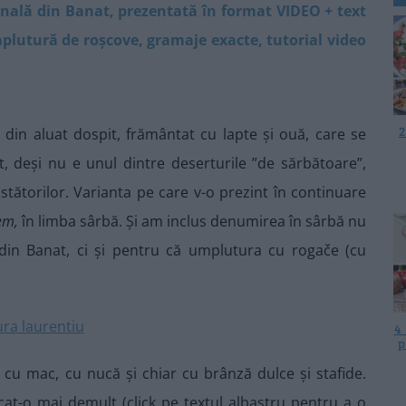
onală din Banat, prezentată în format VIDEO + text
mplutură de roșcove, gramaje exacte, tutorial video
.
2
din aluat dospit, frământat cu lapte și ouă, care se
, deși nu e unul dintre deserturile ”de sărbătoare”,
tătorilor. Varianta pe care v-o prezint în continuare
čem,
în limba sârbă. Și am inclus denumirea în sârbă nu
din Banat, ci și pentru că umplutura cu rogače (cu
4
p
cu mac, cu nucă și chiar cu brânză dulce și stafide.
at-o mai demult (click pe textul albastru pentru a o