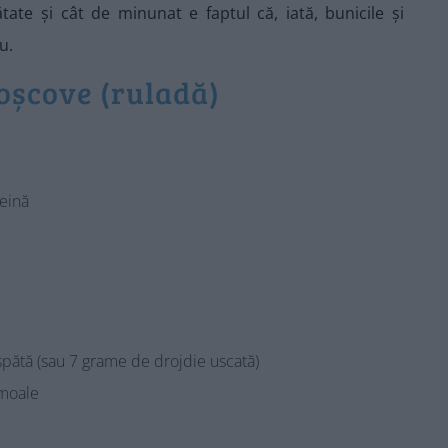
ate și cât de minunat e faptul că, iată, bunicile și
u.
oșcove (ruladă)
eină
pătă (sau 7 grame de drojdie uscată)
 moale