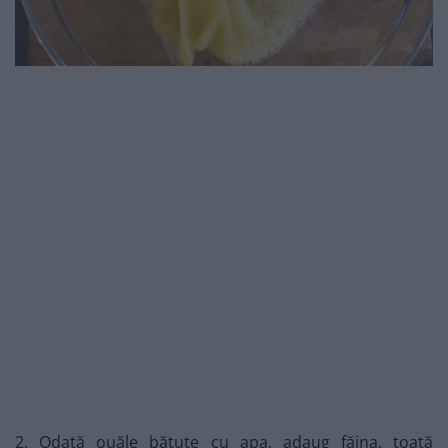
2. Odată ouăle bătute cu apa, adaug făina, toată