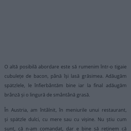
O altă posibilă abordare este să rumenim într-o tigaie
cubulețe de bacon, până își lasă grăsimea. Adăugăm
spätzlele, le înfierbântăm bine iar la final adăugăm
brânză și o lingură de smântână grasă.
În Austria, am întâlnit, în meniurile unui restaurant,
și spätzle dulci, cu mere sau cu vișine. Nu știu cum
sunt, că n-am comandat, dar e bine să reținem că