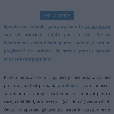
SARI LA RETETA
Spätzle sau nokedli, gălușcuțe servite
ca garnitură
sau fel principal, rețetă pas cu pas. De ce
instrumente avem nevoie pentru spätzle și cum se
pregătesc? Ce variante de servire pentru spätzle
sunt cele mai populare?
Pentru mine, aceste mici gălușcuțe, nici prea tari și nici
prea moi, au fost prima dată
nokedli
. Le-am cunoscut
sub denumirea ungurească și au fost motivul pentru
care, copil fiind, am acceptat (cât de cât) varza călită.
Odată ce apăreau gălușcuțele astea în varză, dintr-o