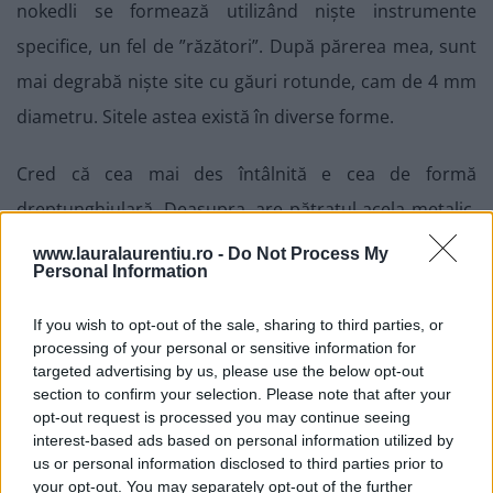
nokedli se formează utilizând niște instrumente
specifice, un fel de ”răzători”. După părerea mea, sunt
mai degrabă niște site cu găuri rotunde, cam de 4 mm
diametru. Sitele astea există în diverse forme.
Cred că cea mai des întâlnită e cea de formă
dreptunghiulară. Deasupra, are pătratul acela metalic,
pe care-l poți vedea mai jos și care glisează înainte-
www.lauralaurentiu.ro -
Do Not Process My
Personal Information
înapoi. Prin simpla lui glisare, ar trebui ca aluatul să
cadă în bucățele în oala cu apă fiartă. Așa cum vei
If you wish to opt-out of the sale, sharing to third parties, or
vedea mai jos, eu am același tip de sită și, după părerea
processing of your personal or sensitive information for
targeted advertising by us, please use the below opt-out
mea, pătratul acela de metal nu prea își face treaba, eu
section to confirm your selection. Please note that after your
folosesc o spatulă de lemn ca să presez aluatul. O
opt-out request is processed you may continue seeing
interest-based ads based on personal information utilized by
presă identică găsiți
pe eMag
, click pe poza de mai jos
us or personal information disclosed to third parties prior to
your opt-out. You may separately opt-out of the further
ca să accesați produsul.