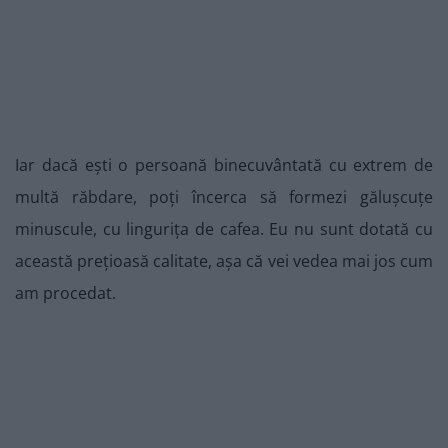
Iar dacă ești o persoană binecuvântată cu extrem de
multă răbdare, poți încerca să formezi gălușcuțe
minuscule, cu lingurița de cafea. Eu nu sunt dotată cu
această prețioasă calitate, așa că vei vedea mai jos cum
am procedat.