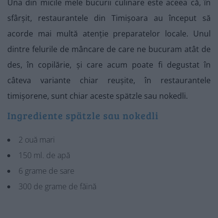
Una din micile mele bucurii culinare este aceea că, în
sfârșit, restaurantele din Timișoara au început să
acorde mai multă atenție preparatelor locale. Unul
dintre felurile de mâncare de care ne bucuram atât de
des, în copilărie, și care acum poate fi degustat în
câteva variante chiar reușite, în restaurantele
timișorene, sunt chiar aceste spätzle sau nokedli.
Ingrediente spätzle sau nokedli
2 ouă mari
150 ml. de apă
6 grame de sare
300 de grame de făină