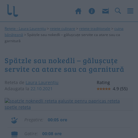
Rețete - Laura Laurențiu
>
retete culinare
>
retete tradiționale
>
cuina
bănățeană
>
Spätzle sau nokedli – gălușcuțe servite ca atare sau ca
garnitură
Spätzle sau nokedli – gălușcuțe
servite ca atare sau ca garnitură
Reteta de
Laura Laurențiu
Rating
Adaugata la
22.10.2021
4.9
(
55
)
Pregatire
00:05 ore
Gatire
00:08 ore