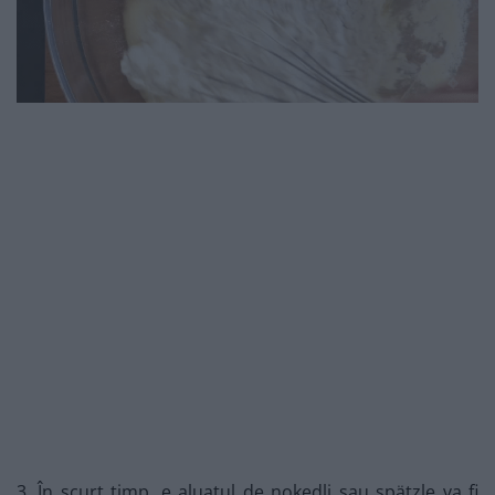
3. În scurt timp, e aluatul de nokedli sau spätzle va fi