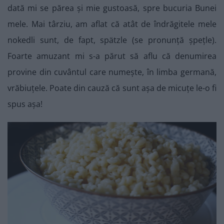
dată mi se părea și mie gustoasă, spre bucuria Bunei
mele. Mai târziu, am aflat că atât de îndrăgitele mele
nokedli sunt, de fapt, spätzle (se pronunță șpețle).
Foarte amuzant mi s-a părut să aflu că denumirea
provine din cuvântul care numește, în limba germană,
vrăbiuțele. Poate din cauză că sunt așa de micuțe le-o fi
spus așa!