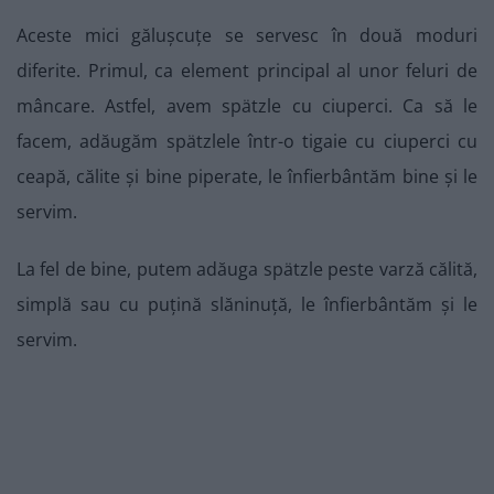
Aceste mici gălușcuțe se servesc în două moduri
diferite. Primul, ca element principal al unor feluri de
mâncare. Astfel, avem spätzle cu ciuperci. Ca să le
facem, adăugăm spätzlele într-o tigaie cu ciuperci cu
ceapă, călite și bine piperate, le înfierbântăm bine și le
servim.
La fel de bine, putem adăuga spätzle peste varză călită,
simplă sau cu puțină slăninuță, le înfierbântăm și le
servim.