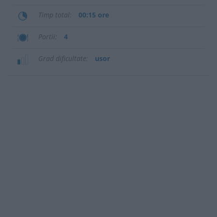
Timp total
00:15 ore
Portii
4
Grad dificultate
usor