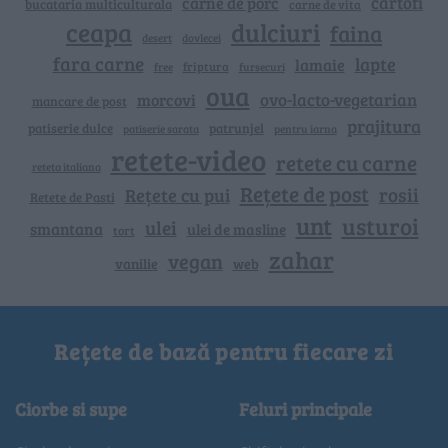
cartofi
carne de porc
bucataria multiculturala
carne de vita
ceapa
dulciuri
faina
dovlecei
desert
fara carne
lapte
lamaie
friptura
free
fursecuri
oua
ovo-lacto-vegetarian
morcovi
mancare de post
prajitura
patiserie dulce
patrunjel
patiserie sarata
pentru iarna
retete-video
retete cu carne
reteta italiana
Rețete de post
rosii
Rețete cu pui
Retete de Pasti
unt
usturoi
ulei
smantana
ulei de masline
tort
zahar
vegan
vanilie
web
Rețete de bază pentru fiecare zi
Ciorbe si supe
Feluri principale