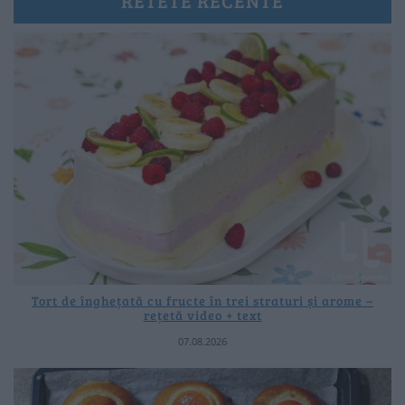
RETETE RECENTE
Tort de înghețată cu fructe în trei straturi și arome –
rețetă video + text
07.08.2026