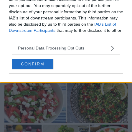
your opt-out. You may separately opt-out of the further
disclosure of your personal information by third parties on the
IAB’s list of downstream participants. This information may
also be disclosed by us to third parties on the
IAB’s List of
Pui cu sos de ardei copți – rețetă video și pas cu pas
Downstream Participants
that may further disclose it to other
25.07.2026
third parties.
Personal Data Processing Opt Outs
ULTIMELE ȘTIRI
CONFIRM