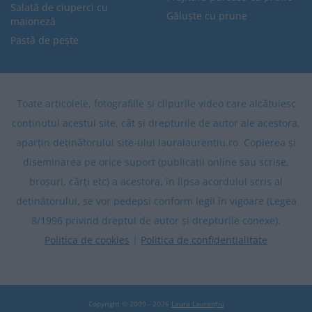
Salată de ciuperci cu
Găluște cu prune
maioneză
Pastă de pește
Toate articolele, fotografiile și clipurile video care alcătuiesc
conținutul acestui site, cât și drepturile de autor ale acestora,
aparțin deținătorului site-ului lauralaurentiu.ro. Copierea și
diseminarea pe orice suport (publicații online sau scrise,
broșuri, cărți etc) a acestora, în lipsa acordului scris al
deținătorului, se vor pedepsi conform legii în vigoare (Legea
8/1996 privind dreptul de autor și drepturile conexe).
Politica de cookies
|
Politica de confidentialitate
Copyright © 2009 - 2026
Laura Laurențiu