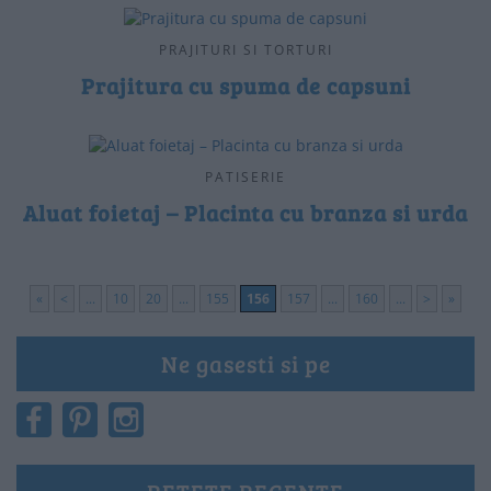
PRAJITURI SI TORTURI
Prajitura cu spuma de capsuni
PATISERIE
Aluat foietaj – Placinta cu branza si urda
«
<
...
10
20
...
155
156
157
...
160
...
>
»
Ne gasesti si pe