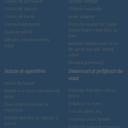
Ciorba de perișoare
Chiftele simple
Ciorbă de văcuță
Chiftele marinate
Ciorbă de burtă
Ardei umpluți
Ciorbă rădăuțeană
Friptură de porc la cuptor –
rețetă video + text (pas cu
Supă de găină
pas)
Găluște pufoase pentru
Sarmale tradiționale în foi
supă
de varză murată, rețetă
video
Musaca grecească
Salate și aperitive
Deserturi și prăjituri de
casă
Salată de boeuf
Prăjitura Albinița – foi cu
Salată a la russe (varianta de
miere
post)
Prăjitură cu mere
Ouă umplute cu sos cu
maioneză
Tort de zahăr ars
Ruladă aperitiv cu spanac și
Tiramisu clasic italian
șuncă
Prăjitură pufoasă cu prune