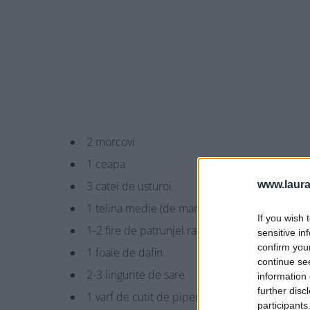
2 morcovi
1 ceapa
3 catei de usturoi
www.laura
1 telina medie (de marimea unui ou mare)
If you wish 
1-2 fire de patrunjel radacina
sensitive in
confirm you
1 foaie de dafin
continue se
2-3 lingurite de sare
information 
further disc
1 varf de cutit de piper macinat sau cateva b
participants