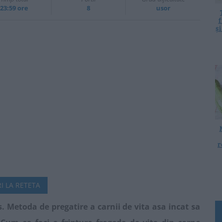
23:59 ore
8
usor
f
ș
r
I LA RETETA
. Metoda de pregatire a carnii de vita asa incat sa