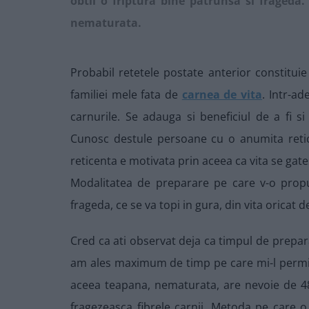
obtii o friptura bine patrunsa si frageda
nematurata.
Probabil retetele postate anterior constituie
familiei mele fata de
carnea de vita
. Intr-a
carnurile. Se adauga si beneficiul de a fi s
Cunosc destule persoane cu o anumita retic
reticenta e motivata prin aceea ca vita se gat
Modalitatea de preparare pe care v-o propu
frageda, ce se va topi in gura, din vita oricat 
Cred ca ati observat deja ca timpul de prepara
am ales maximum de timp pe care mi-l permite 
aceea teapana, nematurata, are nevoie de 4
fragezeasca fibrele carnii. Metoda pe care 