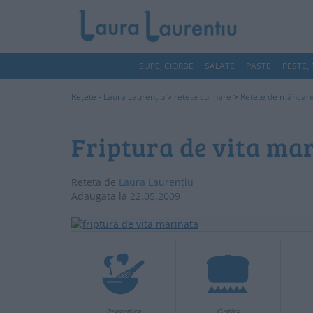
SUPE, CIORBE
SALATE
PASTE
PESTE,
Rețete - Laura Laurențiu
>
retete culinare
>
Rețete de mâncar
Friptura de vita ma
Reteta de
Laura Laurențiu
Adaugata la
22.05.2009
Pregatire
Gatire