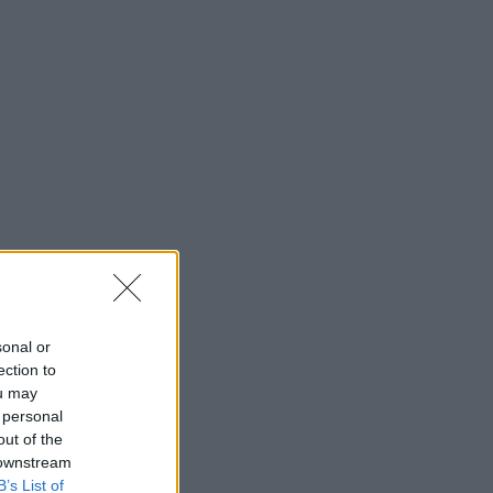
sonal or
ection to
ou may
 personal
out of the
 downstream
B’s List of