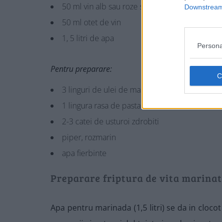
50 ml vin alb sau roze sec
Downstream 
50 ml otet de vin
1, 5 litri de apa
Persona
Pentru preparare:
3 linguri de ulei de masline
1 lingura rasa de pasta de rosii
2-3 catei de usturoi zdrobiti
piper, rozmarin
apa fierbinte
Preparare friptura de vita marina
Apa pentru marinada (1,5 litri) se da in clocot