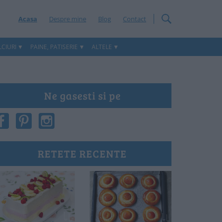
Acasa
Despre mine
Blog
Contact
CIURI
PAINE, PATISERIE
ALTELE
Ne gasesti si pe
RETETE RECENTE