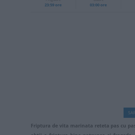
23:59 ore
03:00 ore
SAR
Friptura de vita marinata reteta pas cu pas