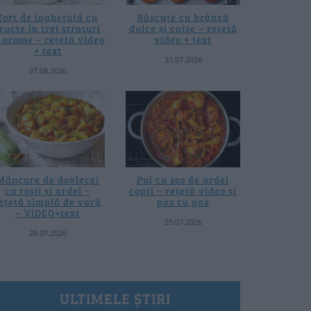
Tort de înghețată cu
Băscuțe cu brânză
ructe în trei straturi
dulce și caise – rețetă
i arome – rețetă video
video + text
+ text
31.07.2026
07.08.2026
Mâncare de dovlecei
Pui cu sos de ardei
cu roșii și ardei –
copți – rețetă video și
ețetă simplă de vară
pas cu pas
– VIDEO+text
25.07.2026
28.07.2026
ULTIMELE ȘTIRI