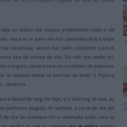
. Cum sa faci o friptura frageda de vita din carne
 deja un indiciu clar asupra preferintelor mele si ale
devar, noua ni se pare cea mai savuroasa dintre toate
2
i mai sanatoasa, avand mai putin colesterol s.a.m.d.
enta fata de carnea de vita. De cele mai multe ori,
este mai greu, ramane tare, nu e suficient de patrunsa.
n in aceasta reteta va permite sa faceti o friptura
de… varstnica.
re e destul de lung. De fapt, e si mai lung de atat, eu
4
p
platforma blogului. In realitate, o carne de vita din
8 de ore de marinare intr-o marinada acida, care sa
o voi explica in cele ce urmeaza
nu se aplica
pentru