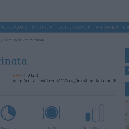
 FRUCTE DE MARE
APERITIVE
RETETE CU CARNE
FARA CARNE
DUL
e
>
Friptura de vita marinata
rinata
3
(
21
)
V-a plăcut această retetă? Vă rugăm să ne dați o notă!
Timp total
Portii
Grad dificultate