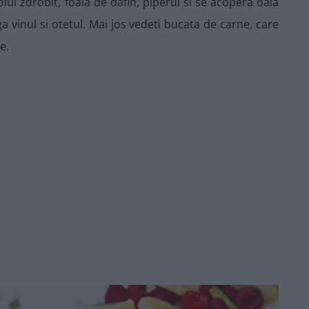
oiul zdrobit, foaia de dafin, piperul si se acopera oala
a vinul si otetul. Mai jos vedeti bucata de carne, care
e.