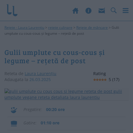
Rețete - Laura Laurențiu
>
retete culinare
>
Rețete de mâncare
>
Gulii
umplute cu cous-cous și legume – rețetă de post
Gulii umplute cu cous-cous și
legume – rețetă de post
Reteta de
Laura Laurențiu
Rating
Adaugata la
26.03.2025
5
(
17
)
Pregatire
00:20 ore
Gatire
01:10 ore