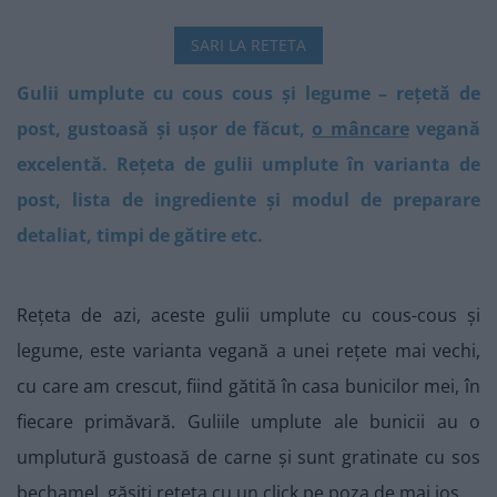
SARI LA RETETA
Gulii umplute cu cous cous și legume – rețetă de
post, gustoasă și ușor de făcut,
o mâncare
vegană
excelentă. Rețeta de gulii umplute în varianta de
post, lista de ingrediente și modul de preparare
detaliat, timpi de gătire etc.
Rețeta de azi, aceste gulii umplute cu cous-cous și
legume, este varianta vegană a unei rețete mai vechi,
cu care am crescut, fiind gătită în casa bunicilor mei, în
fiecare primăvară. Guliile umplute ale bunicii au o
umplutură gustoasă de carne și sunt gratinate cu sos
bechamel, găsiți rețeta cu un click pe poza de mai jos.