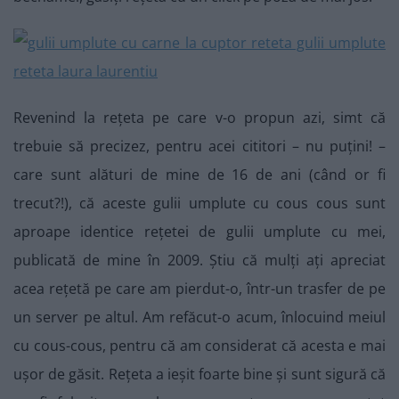
Revenind la rețeta pe care v-o propun azi, simt că
trebuie să precizez, pentru acei cititori – nu puțini! –
care sunt alături de mine de 16 de ani (când or fi
trecut?!), că aceste gulii umplute cu cous cous sunt
aproape identice rețetei de gulii umplute cu mei,
publicată de mine în 2009. Știu că mulți ați apreciat
acea rețetă pe care am pierdut-o, într-un trasfer de pe
un server pe altul. Am refăcut-o acum, înlocuind meiul
cu cous-cous, pentru că am considerat că acesta e mai
ușor de găsit. Rețeta a ieșit foarte bine și sunt sigură că