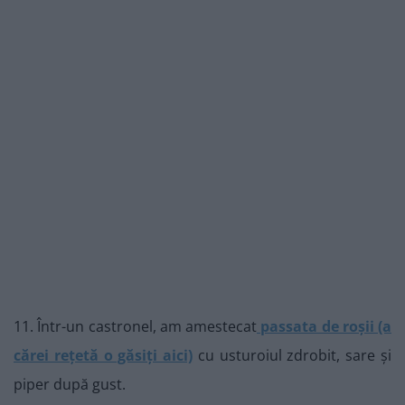
11. Într-un castronel, am amestecat
passata de roșii (a
cărei rețetă o găsiți aici)
cu usturoiul zdrobit, sare și
piper după gust.