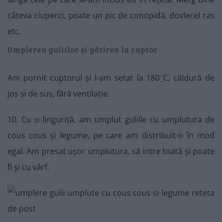
câteva ciuperci, poate un pic de conopidă, dovlecel ras
etc.
Umplerea guliilor și gătirea la cuptor
Am pornit cuptorul și l-am setat la 180
°
C, căldură de
jos și de sus, fără ventilație.
10. Cu o linguriță, am umplut guliile cu umplutura de
cous cous și legume, pe care am distribuit-o în mod
egal. Am presat ușor umplutura, să intre toată și poate
fi și cu vârf.