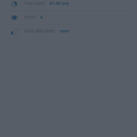
Timp total
01:30 ore
Portii
6
Grad dificultate
usor