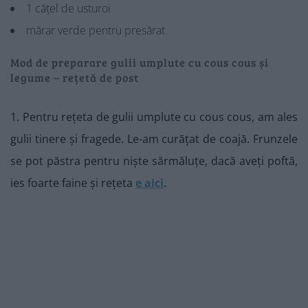
1 cățel de usturoi
mărar verde pentru presărat
Mod de preparare gulii umplute cu cous cous și
legume – rețetă de post
1. Pentru rețeta de gulii umplute cu cous cous, am ales
gulii tinere și fragede. Le-am curățat de coajă. Frunzele
se pot păstra pentru niște sărmăluțe, dacă aveți poftă,
ies foarte faine și rețeta
e aici
.