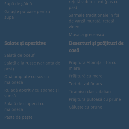
rețetă video + text (pas cu
Supă de găină
pas)
Găluște pufoase pentru
Sarmale tradiționale în foi
supă
de varză murată, rețetă
video
Musaca grecească
Salate și aperitive
Deserturi și prăjituri de
casă
Salată de boeuf
Prăjitura Albinița – foi cu
Salată a la russe (varianta de
miere
post)
Prăjitură cu mere
Ouă umplute cu sos cu
maioneză
Tort de zahăr ars
Ruladă aperitiv cu spanac și
Tiramisu clasic italian
șuncă
Prăjitură pufoasă cu prune
Salată de ciuperci cu
Găluște cu prune
maioneză
Pastă de pește