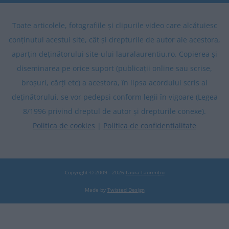
Toate articolele, fotografiile și clipurile video care alcătuiesc
conținutul acestui site, cât și drepturile de autor ale acestora,
aparțin deținătorului site-ului lauralaurentiu.ro. Copierea și
diseminarea pe orice suport (publicații online sau scrise,
broșuri, cărți etc) a acestora, în lipsa acordului scris al
deținătorului, se vor pedepsi conform legii în vigoare (Legea
8/1996 privind dreptul de autor și drepturile conexe).
Politica de cookies
|
Politica de confidentialitate
Copyright © 2009 - 2026
Laura Laurențiu
Made by
Twisted Design