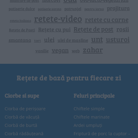
morcovi
mancare de post
prajitura
patiserie dulce
patrunjel
patiserie sarata
pentru iarna
retete-video
retete cu carne
reteta italiana
Rețete de post
rosii
Rețete cu pui
Retete de Pasti
unt
usturoi
ulei
smantana
ulei de masline
tort
zahar
vegan
vanilie
web
Rețete de bază pentru fiecare zi
Ciorbe si supe
Feluri principale
Ciorba de perișoare
Chiftele simple
Ciorbă de văcuță
Chiftele marinate
Ciorbă de burtă
Ardei umpluți
Ciorbă rădăuțeană
Friptură de porc la cuptor –