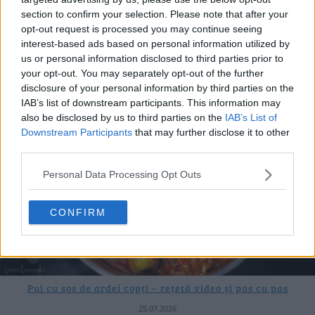
Mâncare de dovlecei cu roșii și ardei – rețetă simplă de vară –
section to confirm your selection. Please note that after your
VIDEO+text
opt-out request is processed you may continue seeing
interest-based ads based on personal information utilized by
28.07.2026
us or personal information disclosed to third parties prior to
your opt-out. You may separately opt-out of the further
disclosure of your personal information by third parties on the
IAB’s list of downstream participants. This information may
also be disclosed by us to third parties on the
IAB’s List of
Downstream Participants
that may further disclose it to other
third parties.
Personal Data Processing Opt Outs
CONFIRM
Pui cu sos de ardei copți – rețetă video și pas cu pas
25.07.2026