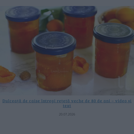
Dulceață de caise întregi rețetă veche de 80 de ani – video și
text
20.07.2026