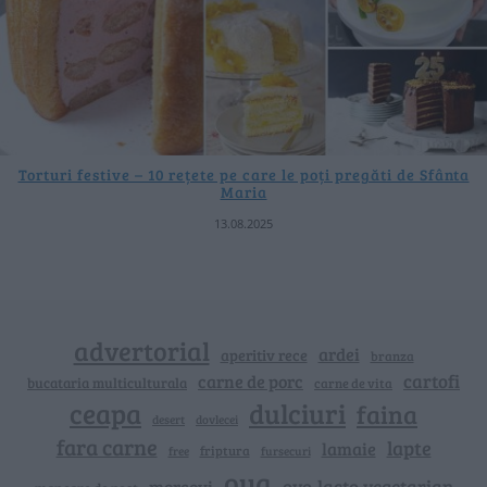
Torturi festive – 10 rețete pe care le poți pregăti de Sfânta
Maria
13.08.2025
advertorial
ardei
aperitiv rece
branza
cartofi
carne de porc
bucataria multiculturala
carne de vita
ceapa
dulciuri
faina
dovlecei
desert
fara carne
lapte
lamaie
friptura
free
fursecuri
oua
ovo-lacto-vegetarian