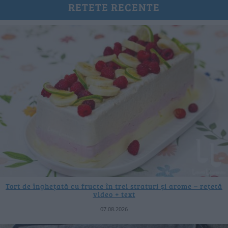
RETETE RECENTE
Tort de înghețată cu fructe în trei straturi și arome – rețetă
video + text
07.08.2026