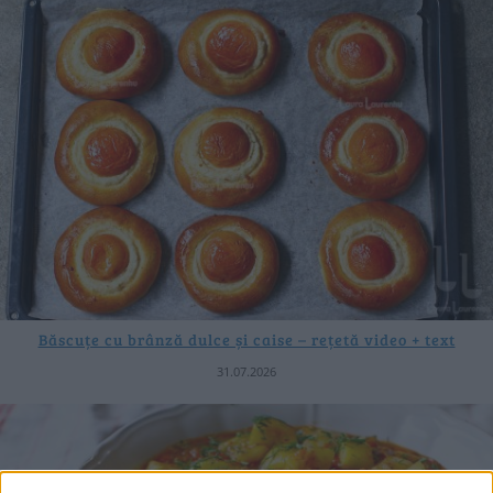
Băscuțe cu brânză dulce și caise – rețetă video + text
31.07.2026