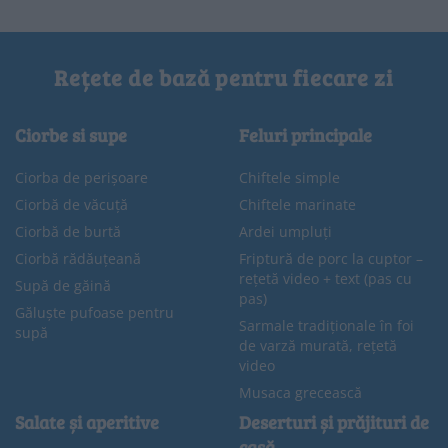
Rețete de bază pentru fiecare zi
Ciorbe si supe
Feluri principale
Ciorba de perișoare
Chiftele simple
Ciorbă de văcuță
Chiftele marinate
Ciorbă de burtă
Ardei umpluți
Ciorbă rădăuțeană
Friptură de porc la cuptor –
rețetă video + text (pas cu
Supă de găină
pas)
Găluște pufoase pentru
Sarmale tradiționale în foi
supă
de varză murată, rețetă
video
Musaca grecească
Salate și aperitive
Deserturi și prăjituri de
casă