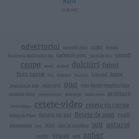
Maria
13.08.2025
advertorial
ardei
aperitiv rece
branza
cartofi
carne de porc
bucataria multiculturala
carne de vita
ceapa
dulciuri
faina
dovlecei
desert
fara carne
lapte
lamaie
friptura
free
fursecuri
oua
ovo-lacto-vegetarian
morcovi
mancare de post
prajitura
patiserie dulce
patrunjel
patiserie sarata
pentru iarna
retete-video
retete cu carne
reteta italiana
Rețete de post
rosii
Rețete cu pui
Retete de Pasti
unt
usturoi
ulei
smantana
ulei de masline
tort
zahar
vegan
vanilie
web