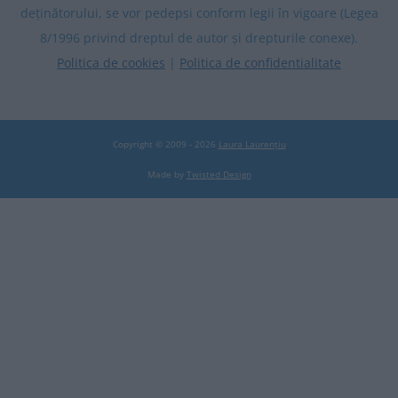
deținătorului, se vor pedepsi conform legii în vigoare (Legea
8/1996 privind dreptul de autor și drepturile conexe).
Politica de cookies
|
Politica de confidentialitate
Copyright © 2009 - 2026
Laura Laurențiu
Made by
Twisted Design