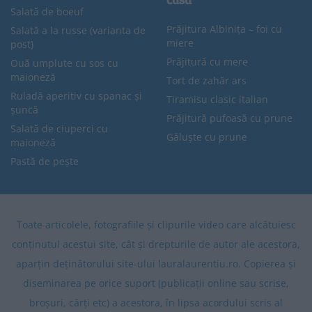
Salată de boeuf
Prăjitura Albinița – foi cu
Salată a la russe (varianta de
miere
post)
Prăjitură cu mere
Ouă umplute cu sos cu
maioneză
Tort de zahăr ars
Ruladă aperitiv cu spanac și
Tiramisu clasic italian
șuncă
Prăjitură pufoasă cu prune
Salată de ciuperci cu
Găluște cu prune
maioneză
Pastă de pește
Toate articolele, fotografiile și clipurile video care alcătuiesc
conținutul acestui site, cât și drepturile de autor ale acestora,
aparțin deținătorului site-ului lauralaurentiu.ro. Copierea și
diseminarea pe orice suport (publicații online sau scrise,
broșuri, cărți etc) a acestora, în lipsa acordului scris al