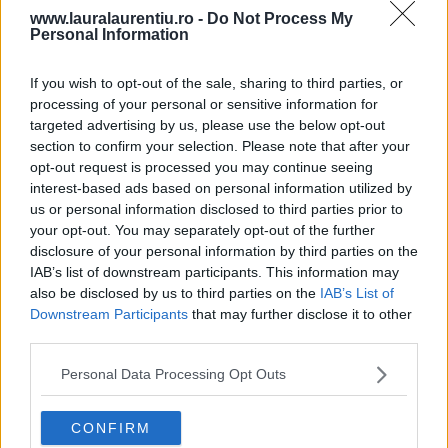
www.lauralaurentiu.ro -
Do Not Process My
Personal Information
If you wish to opt-out of the sale, sharing to third parties, or
processing of your personal or sensitive information for
targeted advertising by us, please use the below opt-out
section to confirm your selection. Please note that after your
opt-out request is processed you may continue seeing
interest-based ads based on personal information utilized by
us or personal information disclosed to third parties prior to
your opt-out. You may separately opt-out of the further
Mâncare de dovlecei cu roșii și ardei – rețetă simplă de vară –
VIDEO+text
disclosure of your personal information by third parties on the
IAB’s list of downstream participants. This information may
28.07.2026
also be disclosed by us to third parties on the
IAB’s List of
Downstream Participants
that may further disclose it to other
third parties.
Personal Data Processing Opt Outs
CONFIRM