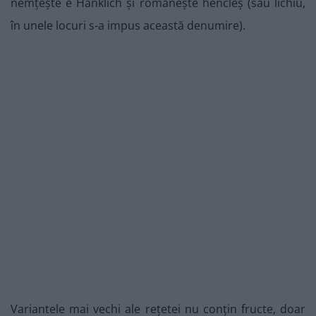
nemțește e Hanklich și românește hencleș (sau lichiu,
în unele locuri s-a impus această denumire).
Variantele mai vechi ale rețetei nu conțin fructe, doar