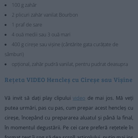
100 g zahăr
2 plicuri zahăr vanilat Bourbon
1 praf de sare
4 ouă medii sau 3 ouă mari
400 g cireșe sau vișine (cântărite gata curățate de
sâmburi)
opțional, zahăr pudră vanilat, pentru pudrat deasupra
Rețeta VIDEO Hencleș cu Cireșe sau Vișine
Vă invit să dați play clipului
video
de mai jos. Mă veți
putea urmări, pas cu pas, cum prepar acest hencleș cu
cireșe, începând cu prepararea aluatul și până la final,
în momentul degustării. Pe cei care preferă rețetele în
format text îi rog să dea scroll articolului, puțin mai jos