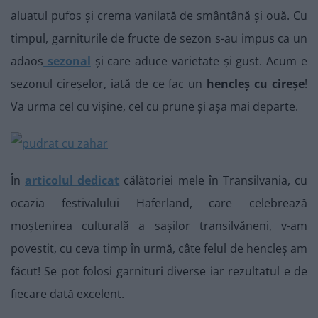
aluatul pufos și crema vanilată de smântână și ouă. Cu
timpul, garniturile de fructe de sezon s-au impus ca un
adaos
sezonal
și care aduce varietate și gust. Acum e
sezonul cireșelor, iată de ce fac un
hencleș cu cireșe
!
Va urma cel cu vișine, cel cu prune și așa mai departe.
În
articolul dedicat
călătoriei mele în Transilvania, cu
ocazia festivalului Haferland, care celebrează
moștenirea culturală a sașilor transilvăneni, v-am
povestit, cu ceva timp în urmă, câte felul de hencleș am
făcut! Se pot folosi garnituri diverse iar rezultatul e de
fiecare dată excelent.