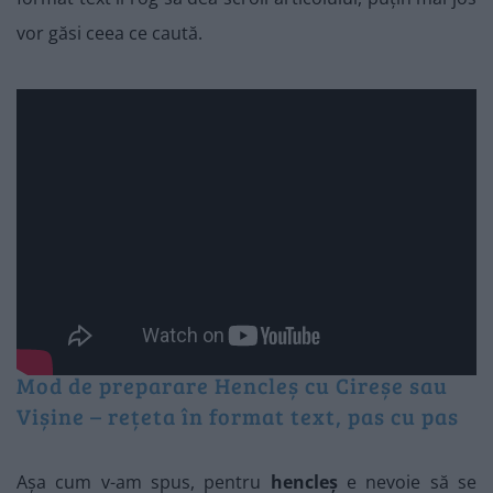
vor găsi ceea ce caută.
Mod de preparare Hencleș cu Cireșe sau
Vișine – rețeta în format text, pas cu pas
Așa cum v-am spus, pentru
hencleș
e nevoie să se