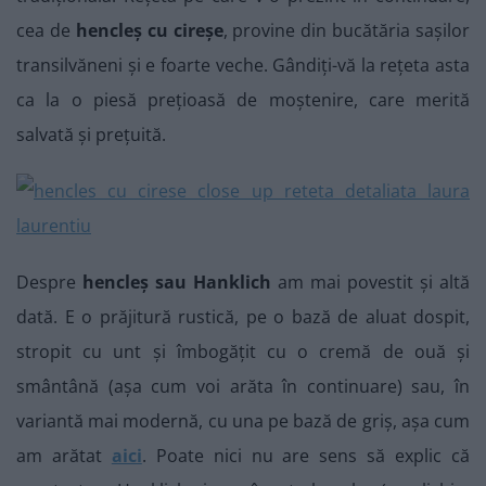
cea de
hencleș cu cireșe
, provine din bucătăria sașilor
transilvăneni și e foarte veche. Gândiți-vă la rețeta asta
ca la o piesă prețioasă de moștenire, care merită
salvată și prețuită.
Despre
hencleș sau Hanklich
am mai povestit și altă
dată. E o prăjitură rustică, pe o bază de aluat dospit,
stropit cu unt și îmbogățit cu o cremă de ouă și
smântână (așa cum voi arăta în continuare) sau, în
variantă mai modernă, cu una pe bază de griș, așa cum
am arătat
aici
. Poate nici nu are sens să explic că