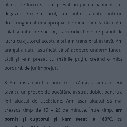
planul de lucru și l-am presat un pic cu palmele, să-l
degazez. Cu sucitorul, am întins aluatul într-un
dreptunghi cât mai apropiat de dimensiunea tăvii. Am
rulat aluatul pe sucitor, l-am ridicat de pe planul de
lucru cu ajutorul acestuia și l-am transferat în tavă. Am
aranjat aluatul așa încât să să acopere uniform fundul
tăvii și l-am presat cu mâinile puțin, creând o mică
bordură, de jur împrejur.
8. Am uns aluatul cu untul topit rămas și am acoperit
tava cu un prosop de bucătărie în strat dublu, pentru a
feri aluatul de uscăciune. Am lăsat aluatul să mai
crească timp de 15 – 20 de minute. Între timp,
am
pornit și cuptorul și l-am setat la 180°C, cu