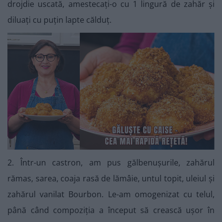
drojdie uscată, amestecați-o cu 1 lingură de zahăr și
diluați cu puțin lapte călduț.
2. Într-un castron, am pus gălbenușurile, zahărul
rămas, sarea, coaja rasă de lămâie, untul topit, uleiul și
zahărul vanilat Bourbon. Le-am omogenizat cu telul,
până când compoziția a început să crească ușor în