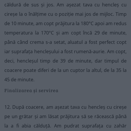
căldură de sus și jos. Am așezat tava cu hencleș cu
cireșe la o înălțime cu o poziție mai jos de mijloc. Timp
de 10 minute, am copt prăjitura la 180°C apoi am redus
temperatura la 170°C și am copt încă 29 de minute,
până când crema s-a setat, aluatul a fost perfect copt
iar suprafața hencleșului a fost rumenă-aurie. Am copt,
deci, hencleșul timp de 39 de minute, dar timpul de
coacere poate diferi de la un cuptor la altul, de la 35 la
45 de minute.
Finalizarea și servirea
12. După coacere, am așezat tava cu hencleș cu cireșe
pe un grătar și am lăsat prăjitura să se răcească până
la a fi abia călduță. Am pudrat suprafața cu zahăr