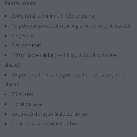
Pentru aluat:
250 g făină cu minimum 12% proteine
15 g drojdie proaspătă (sau 4 grame de drojdie uscată)
50 g zahăr
2 gălbenușuri
120 ml lapte călduț (+/- 1 lingură, după cum cere
aluatul)
25 g unt topit + încă 30 g unt topit pentru tavă și uns
aluatul
25 ml ulei
1 praf de sare
coaja rasă de la jumătate de lămâie
1 plic de zahăr vanilat Bourbon