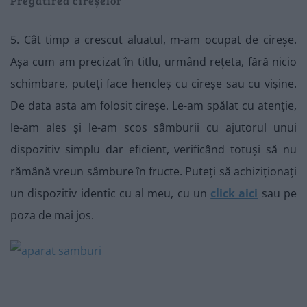
Pregătirea cireșelor
5. Cât timp a crescut aluatul, m-am ocupat de cireșe.
Așa cum am precizat în titlu, urmând rețeta, fără nicio
schimbare, puteți face hencleș cu cireșe sau cu vișine.
De data asta am folosit cireșe. Le-am spălat cu atenție,
le-am ales și le-am scos sâmburii cu ajutorul unui
dispozitiv simplu dar eficient, verificând totuși să nu
rămână vreun sâmbure în fructe. Puteți să achiziționați
un dispozitiv identic cu al meu, cu un
click aici
sau pe
poza de mai jos.