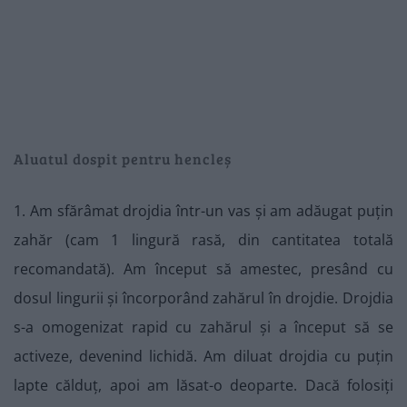
Aluatul dospit pentru hencleș
1. Am sfărâmat drojdia într-un vas și am adăugat puțin
zahăr (cam 1 lingură rasă, din cantitatea totală
recomandată). Am început să amestec, presând cu
dosul lingurii și încorporând zahărul în drojdie. Drojdia
s-a omogenizat rapid cu zahărul și a început să se
activeze, devenind lichidă. Am diluat drojdia cu puțin
lapte călduț, apoi am lăsat-o deoparte. Dacă folosiți