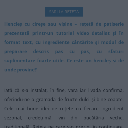
SARI LA RETETA
Hencleș cu cireșe sau vișine – rețetă
de patiserie
prezentată printr-un tutorial video detaliat și în
format text, cu ingrediente cântărite și modul de
preparare descris pas cu pas, cu sfaturi
suplimentare foarte utile. Ce este un hencleș și de
unde provine?
Iată că s-a instalat, în fine, vara iar livada confirmă,
oferindu-ne o grămadă de fructe dulci și bine coapte.
Cele mai bune idei de rețete cu fiecare ingredient
sezonal, credeți-mă, vin din bucătăria veche,
tradițională. Rețeta pe care v-o prezint în continuare,