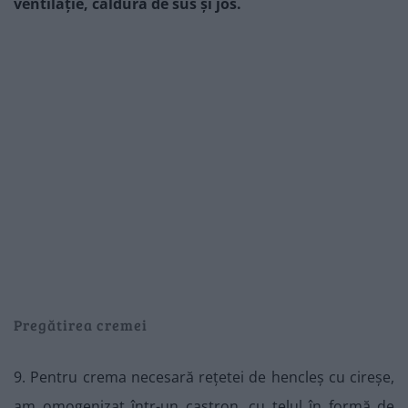
ventilație, căldură de sus și jos.
Pregătirea cremei
9. Pentru crema necesară rețetei de hencleș cu cireșe,
am omogenizat într-un castron, cu telul în formă de