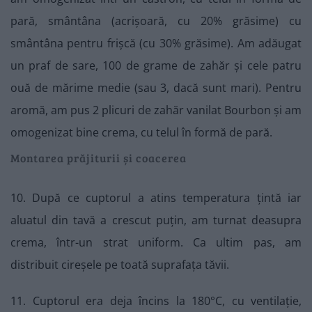
pară, smântâna (acrișoară, cu 20% grăsime) cu
smântâna pentru frișcă (cu 30% grăsime). Am adăugat
un praf de sare, 100 de grame de zahăr și cele patru
ouă de mărime medie (sau 3, dacă sunt mari). Pentru
aromă, am pus 2 plicuri de zahăr vanilat Bourbon și am
omogenizat bine crema, cu telul în formă de pară.
Montarea prăjiturii și coacerea
10. După ce cuptorul a atins temperatura țintă iar
aluatul din tavă a crescut puțin, am turnat deasupra
crema, într-un strat uniform. Ca ultim pas, am
distribuit cireșele pe toată suprafața tăvii.
11. Cuptorul era deja încins la 180°C, cu ventilație,