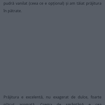
pudră vanilat (ceea ce e opțional) și am tăiat prăjitura
în pătrate.
Prăjitura e excelentă, nu exagerat de dulce, foarte
plăcut aromată. Crema de smântână e cea