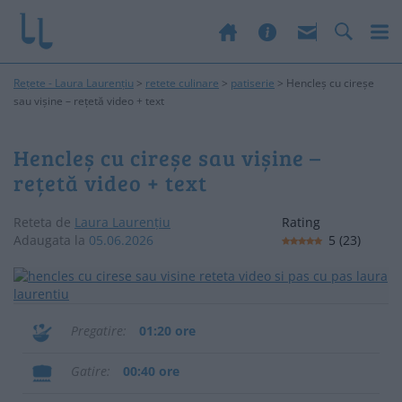
Rețete - Laura Laurențiu
>
retete culinare
>
patiserie
>
Hencleș cu cireșe
sau vișine – rețetă video + text
Hencleș cu cireșe sau vișine –
rețetă video + text
Reteta de
Laura Laurențiu
Rating
Adaugata la
05.06.2026
5
(
23
)
Pregatire
01:20 ore
Gatire
00:40 ore