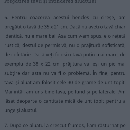
Pregătirea tăvii și întinderea aluatului
6. Pentru coacerea acestui hencleș cu cireșe, am
pregătit o tavă de 35 x 21 cm. Dacă nu aveți o tavă chiar
identică, nu e mare bai. Așa cum v-am spus, e o rețetă
rustică, destul de permisivă, nu o prăjitură sofisticată,
de cofetărie. Dacă veți folosi o tavă puțin mai mare, de
exemplu de 38 x 22 cm, prăjitura va ieși un pic mai
subțire dar asta nu va fi o problemă. În fine, pentru
tavă și aluat am folosit cele 30 de grame de unt topit.
Mai întâi, am uns bine tava, pe fund și pe laterale. Am
lăsat deoparte o cantitate mică de unt topit pentru a
unge și aluatul.
7. După ce aluatul a crescut frumos, l-am răsturnat pe