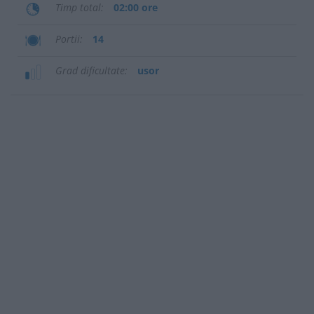
Timp total
02:00 ore
Portii
14
Grad dificultate
usor