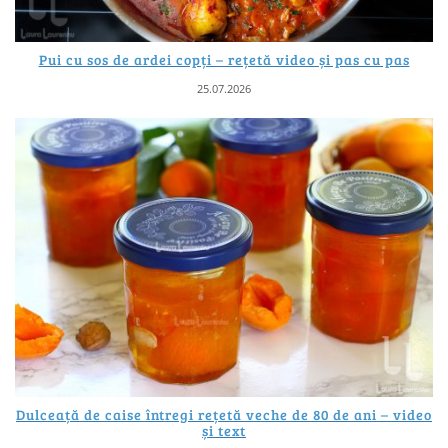
Pui cu sos de ardei copți – rețetă video și pas cu pas
25.07.2026
Dulceață de caise întregi rețetă veche de 80 de ani – video
și text