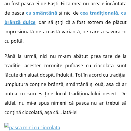
au fost pasca ei de Paști. Fiica mea nu prea e încântată
de pasca
cu smântână
și nici de
cea tradițională, cu
brânză dulce
, dar să știți că a fost extrem de plăcut
impresionată de această variantă, pe care a savurat-o
cu poftă.
Până la urmă, nici nu m-am abătut prea tare de la
tradiție: acester coronițe pufoase cu ciocolată sunt
făcute din aluat dospit, îndulcit. Tot în acord cu tradiția,
umplutura conține brânză, smântână și ouă, așa că ar
putea cu succes ține locul tradiționalului desert. De
altfel, nu mi-a spus nimeni că pasca nu ar trebui să
conțină ciocolată, așa că… iată-le!