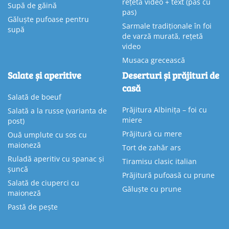
rețetă video + text (pas cu
Supă de găină
pas)
Găluște pufoase pentru
Sarmale tradiționale în foi
supă
de varză murată, rețetă
video
Musaca grecească
Salate și aperitive
Deserturi și prăjituri de
casă
Salată de boeuf
Prăjitura Albinița – foi cu
Salată a la russe (varianta de
miere
post)
Prăjitură cu mere
Ouă umplute cu sos cu
maioneză
Tort de zahăr ars
Ruladă aperitiv cu spanac și
Tiramisu clasic italian
șuncă
Prăjitură pufoasă cu prune
Salată de ciuperci cu
Găluște cu prune
maioneză
Pastă de pește