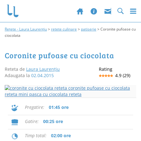
Rețete - Laura Laurențiu
>
retete culinare
>
patiserie
>
Coronite pufoase cu
ciocolata
Coronite pufoase cu ciocolata
Reteta de
Laura Laurențiu
Rating
Adaugata la
02.04.2015
4.9
(
29
)
Pregatire
01:45 ore
Gatire
00:25 ore
Timp total
02:00 ore