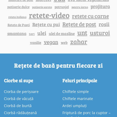
prajitura
patiserie dulce
patrunjel
patiserie sarata
pentru iarna
retete-video
retete cu carne
reteta italiana
Rețete de post
rosii
Rețete cu pui
Retete de Pasti
unt
usturoi
ulei
smantana
ulei de masline
tort
zahar
vegan
vanilie
web
Rețete de bază pentru fiecare zi
Ciorbe si supe
Feluri principale
Ciorba de perișoare
Chiftele simple
Ciorbă de văcuță
Chiftele marinate
Ciorbă de burtă
Ardei umpluți
Ciorbă rădăuțeană
Friptură de porc la cuptor –