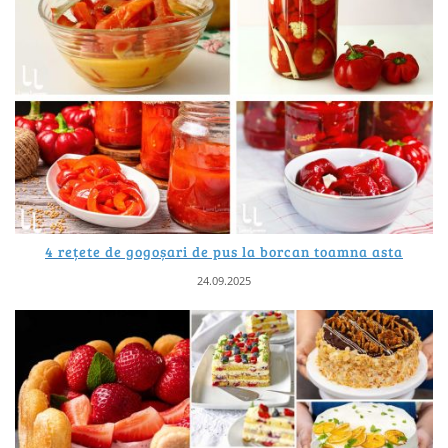
4 rețete de gogoșari de pus la borcan toamna asta
24.09.2025