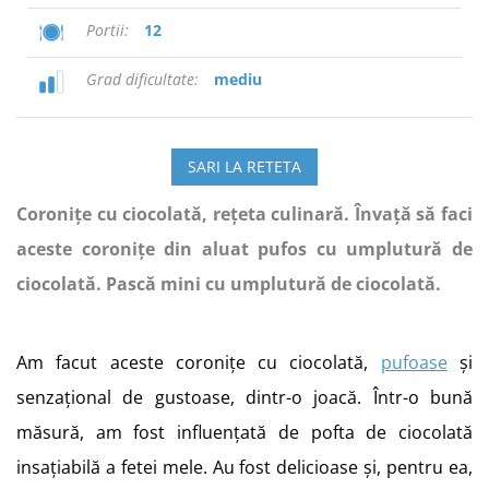
Portii
12
Grad dificultate
mediu
SARI LA RETETA
Coronițe cu ciocolată, rețeta culinară. Învață să faci
aceste coronițe din aluat pufos cu umplutură de
ciocolată. Pască mini cu umplutură de ciocolată.
Am facut aceste coronițe cu ciocolată,
pufoase
și
senzațional de gustoase, dintr-o joacă. Într-o bună
măsură, am fost influențată de pofta de ciocolată
insațiabilă a fetei mele. Au fost delicioase și, pentru ea,