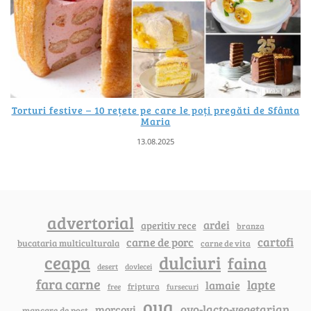
Torturi festive – 10 rețete pe care le poți pregăti de Sfânta
Maria
13.08.2025
advertorial
ardei
aperitiv rece
branza
cartofi
carne de porc
bucataria multiculturala
carne de vita
ceapa
dulciuri
faina
dovlecei
desert
fara carne
lapte
lamaie
friptura
free
fursecuri
oua
ovo-lacto-vegetarian
morcovi
mancare de post