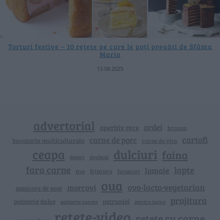
Torturi festive – 10 rețete pe care le poți pregăti de Sfânta
Maria
13.08.2025
advertorial
ardei
aperitiv rece
branza
cartofi
carne de porc
bucataria multiculturala
carne de vita
ceapa
dulciuri
faina
dovlecei
desert
fara carne
lapte
lamaie
friptura
free
fursecuri
oua
ovo-lacto-vegetarian
morcovi
mancare de post
prajitura
patiserie dulce
patrunjel
patiserie sarata
pentru iarna
retete-video
retete cu carne