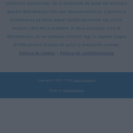
conținutul acestui site, cât și drepturile de autor ale acestora,
aparțin deținătorului site-ului lauralaurentiu.ro. Copierea și
diseminarea pe orice suport (publicații online sau scrise,
broșuri, cărți etc) a acestora, în lipsa acordului scris al
deținătorului, se vor pedepsi conform legii în vigoare (Legea
8/1996 privind dreptul de autor și drepturile conexe).
Politica de cookies
|
Politica de confidentialitate
Copyright © 2009 - 2026
Laura Laurențiu
Made by
Twisted Design