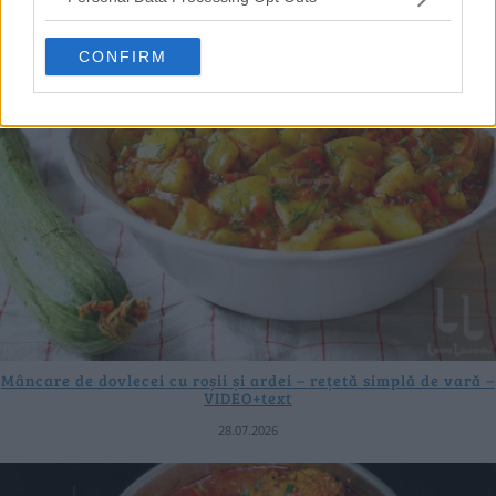
CONFIRM
Mâncare de dovlecei cu roșii și ardei – rețetă simplă de vară –
VIDEO+text
28.07.2026