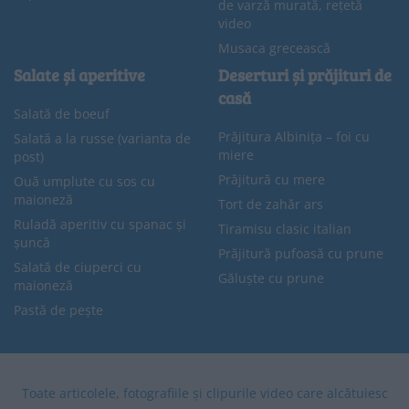
de varză murată, rețetă
video
Musaca grecească
Salate și aperitive
Deserturi și prăjituri de
casă
Salată de boeuf
Prăjitura Albinița – foi cu
Salată a la russe (varianta de
miere
post)
Prăjitură cu mere
Ouă umplute cu sos cu
maioneză
Tort de zahăr ars
Ruladă aperitiv cu spanac și
Tiramisu clasic italian
șuncă
Prăjitură pufoasă cu prune
Salată de ciuperci cu
Găluște cu prune
maioneză
Pastă de pește
Toate articolele, fotografiile și clipurile video care alcătuiesc