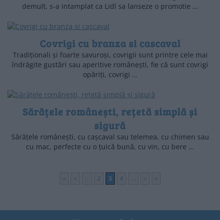
demult, s-a intamplat ca Lidl sa lanseze o promotie …
Covrigi cu branza si cascaval
Tradiționali și foarte savuroși, covrigii sunt printre cele mai
îndrăgite gustări sau aperitive românești, fie că sunt covrigi
opăriți, covrigi …
Sărățele românești, rețetă simplă și
sigură
Sărățele românești, cu cașcaval sau telemea, cu chimen sau
cu mac, perfecte cu o țuică bună, cu vin, cu bere …
«
<
...
2
3
4
...
>
»