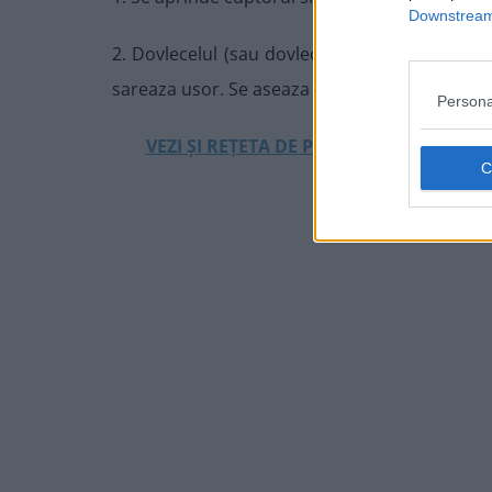
Downstream 
2. Dovlecelul (sau dovleceii) se curata de coa
sareaza usor. Se aseaza intr-o strecuratoare ca
Persona
VEZI ȘI REȚETA DE PLĂCINTĂ CREAȚĂ CU