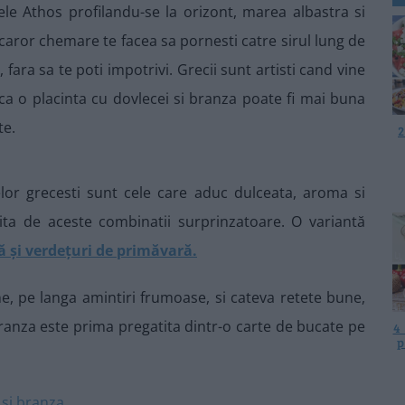
le Athos profilandu-se la orizont, marea albastra si
 caror chemare te facea sa pornesti catre sirul lung de
fara sa te poti impotrivi. Grecii sunt artisti cand vine
ca o placinta cu dovlecei si branza poate fi mai buna
te.
2
lor grecesti sunt cele care aduc dulceata, aroma si
ita de aceste combinatii surprinzatoare. O variantă
ă și verdețuri de primăvară.
e, pe langa amintiri frumoase, si cateva retete bune,
branza este prima pregatita dintr-o carte de bucate pe
4
p