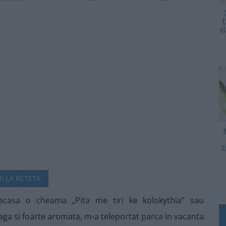
f
ș
r
I LA RETETA
acasa o cheama „Pita me tiri ke kolokythia” sau
aga si foarte aromata, m-a teleportat parca in vacanta