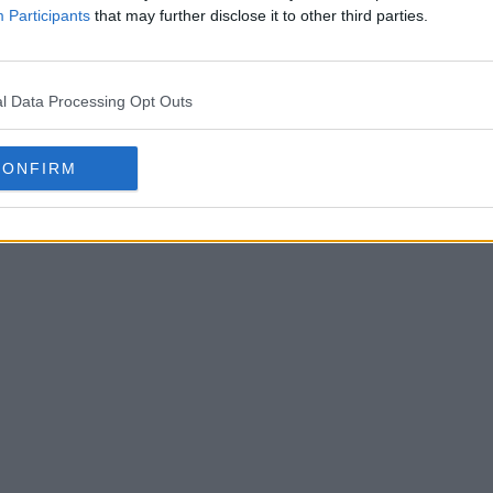
Participants
that may further disclose it to other third parties.
ja, daca au seminte mari se inlatura apoi se rad si se
 sa se dreneze de lichidul pe care il contin (poza 1).
l Data Processing Opt Outs
 BRÂNZĂ ȘI SPANAC – CLICK PE POZA DE MAI JOS
CONFIRM