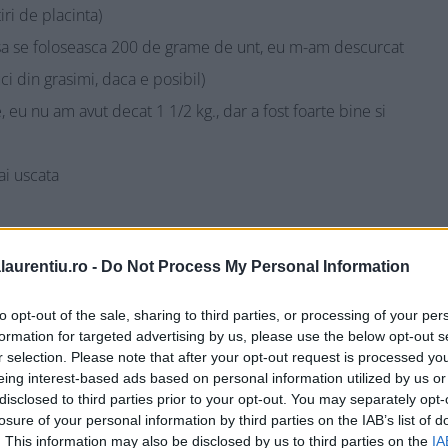
iri de placinta)
 sa se foloseasca 200 de grame de unt, eu m-am descurcat
ci din grasimi, daca e posibil)
, eu nu am avut decat 1 1/2 kg., dar a fost foarte bine si
ai uscata
ea verde deschis
laurentiu.ro -
Do Not Process My Personal Information
to opt-out of the sale, sharing to third parties, or processing of your per
ngura de patrujel si marar tocat, amestecate
formation for targeted advertising by us, please use the below opt-out s
r selection. Please note that after your opt-out request is processed y
eing interest-based ads based on personal information utilized by us or
ovlecei Si Branza
disclosed to third parties prior to your opt-out. You may separately opt-
losure of your personal information by third parties on the IAB’s list of
. This information may also be disclosed by us to third parties on the
IA
grade Celsius.