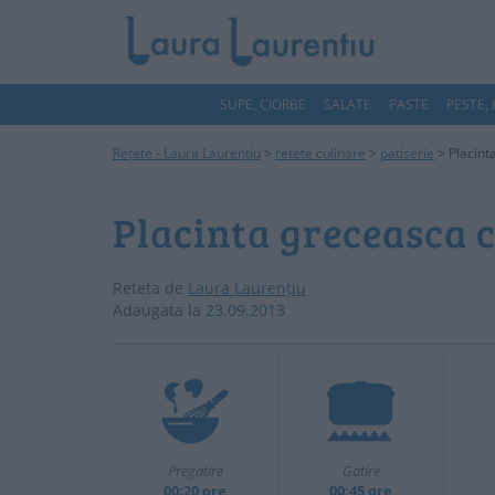
SUPE, CIORBE
SALATE
PASTE
PESTE,
Rețete - Laura Laurențiu
>
retete culinare
>
patiserie
>
Placint
Placinta greceasca c
Reteta de
Laura Laurențiu
Adaugata la
23.09.2013
Pregatire
Gatire
00:20 ore
00:45 ore