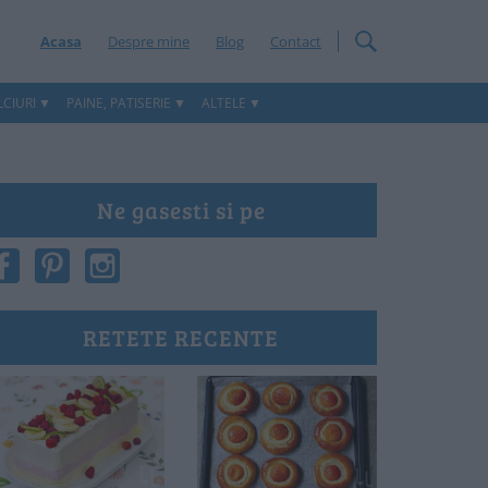
Acasa
Despre mine
Blog
Contact
CIURI
PAINE, PATISERIE
ALTELE
Ne gasesti si pe
RETETE RECENTE