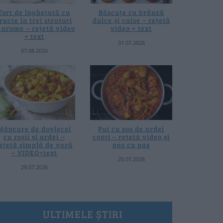
Tort de înghețată cu
Băscuțe cu brânză
ructe în trei straturi
dulce și caise – rețetă
i arome – rețetă video
video + text
+ text
31.07.2026
07.08.2026
Mâncare de dovlecei
Pui cu sos de ardei
cu roșii și ardei –
copți – rețetă video și
ețetă simplă de vară
pas cu pas
– VIDEO+text
25.07.2026
28.07.2026
ULTIMELE ȘTIRI