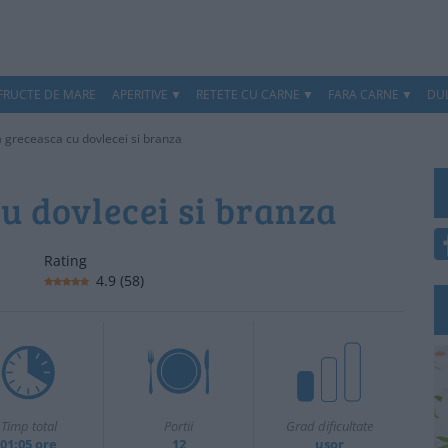
 FRUCTE DE MARE
APERITIVE
RETETE CU CARNE
FARA CARNE
DUL
a greceasca cu dovlecei si branza
u dovlecei si branza
Rating
4.9
(
58
)
Timp total
Portii
Grad dificultate
01:05 ore
12
usor