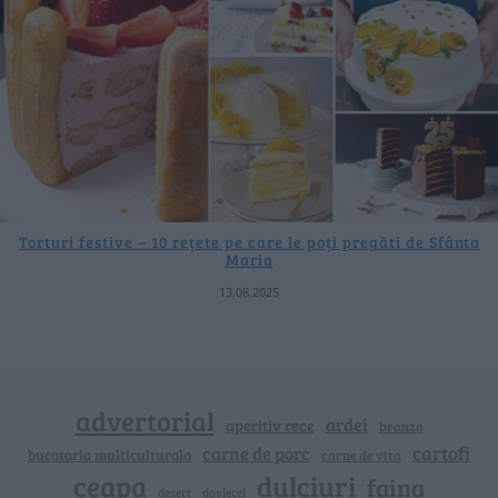
Torturi festive – 10 rețete pe care le poți pregăti de Sfânta
Maria
13.08.2025
advertorial
ardei
aperitiv rece
branza
cartofi
carne de porc
bucataria multiculturala
carne de vita
ceapa
dulciuri
faina
dovlecei
desert