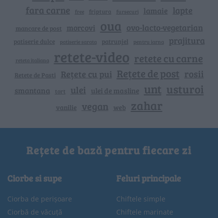
fara carne
lapte
lamaie
friptura
free
fursecuri
oua
ovo-lacto-vegetarian
morcovi
mancare de post
prajitura
patiserie dulce
patrunjel
patiserie sarata
pentru iarna
retete-video
retete cu carne
reteta italiana
Rețete de post
rosii
Rețete cu pui
Retete de Pasti
unt
usturoi
ulei
smantana
ulei de masline
tort
zahar
vegan
vanilie
web
Rețete de bază pentru fiecare zi
Ciorbe si supe
Feluri principale
Ciorba de perișoare
Chiftele simple
Ciorbă de văcuță
Chiftele marinate