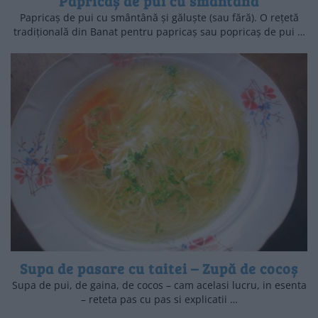
Papricaș de pui cu smântână
Papricaș de pui cu smântână și găluște (sau fără). O rețetă
tradițională din Banat pentru papricaș sau popricaș de pui …
Supa de pasare cu taitei – Zupă de cocoș
Supa de pui, de gaina, de cocos – cam acelasi lucru, in esenta
– reteta pas cu pas si explicatii …