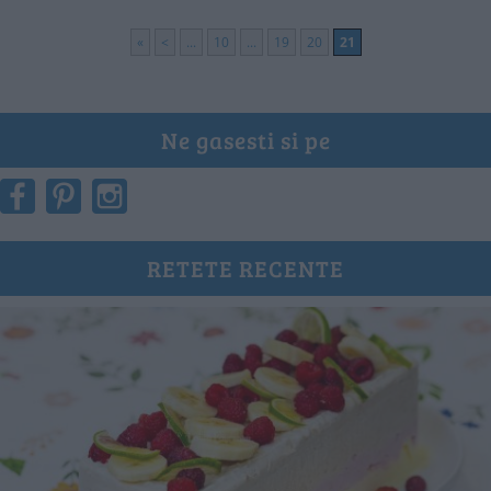
«
<
...
10
...
19
20
21
Ne gasesti si pe
RETETE RECENTE