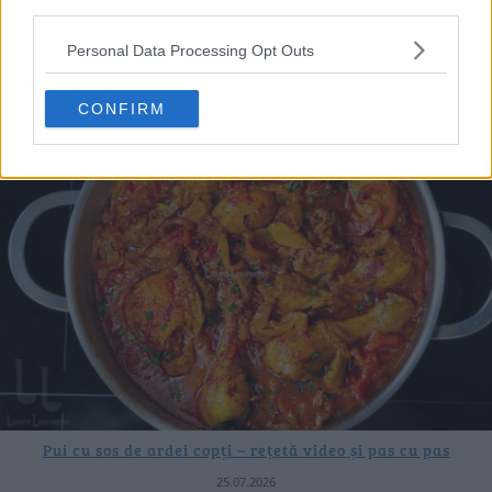
third parties.
Mâncare de dovlecei cu roșii și ardei – rețetă simplă de vară –
VIDEO+text
Personal Data Processing Opt Outs
28.07.2026
CONFIRM
Pui cu sos de ardei copți – rețetă video și pas cu pas
25.07.2026