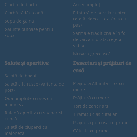
Ciorbă de burtă
Ardei umpluți
Ciorbă rădăuțeană
Friptură de porc la cuptor –
rețetă video + text (pas cu
Supă de găină
pas)
Găluște pufoase pentru
Sarmale tradiționale în foi
supă
de varză murată, rețetă
video
Musaca grecească
Salate și aperitive
Deserturi și prăjituri de
casă
Salată de boeuf
Prăjitura Albinița – foi cu
Salată a la russe (varianta de
miere
post)
Prăjitură cu mere
Ouă umplute cu sos cu
maioneză
Tort de zahăr ars
Ruladă aperitiv cu spanac și
Tiramisu clasic italian
șuncă
Prăjitură pufoasă cu prune
Salată de ciuperci cu
Găluște cu prune
maioneză