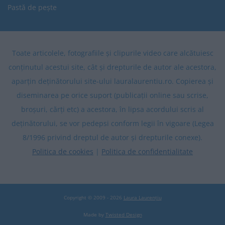
Pastă de pește
Toate articolele, fotografiile și clipurile video care alcătuiesc
conținutul acestui site, cât și drepturile de autor ale acestora,
aparțin deținătorului site-ului lauralaurentiu.ro. Copierea și
diseminarea pe orice suport (publicații online sau scrise,
broșuri, cărți etc) a acestora, în lipsa acordului scris al
deținătorului, se vor pedepsi conform legii în vigoare (Legea
8/1996 privind dreptul de autor și drepturile conexe).
Politica de cookies
|
Politica de confidentialitate
Copyright © 2009 - 2026
Laura Laurențiu
Made by
Twisted Design