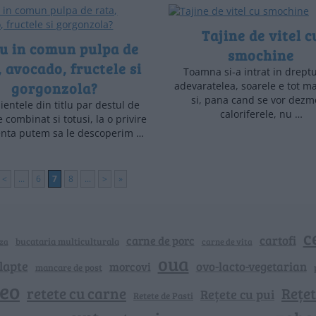
Tajine de vitel c
u in comun pulpa de
smochine
, avocado, fructele si
Toamna si-a intrat in dreptu
gorgonzola?
adevaratelea, soarele e tot ma
si, pana cand se vor dezm
ientele din titlu par destul de
caloriferele, nu …
de combinat si totusi, la o privire
enta putem sa le descoperim …
<
...
6
7
8
...
>
»
c
cartofi
carne de porc
bucataria multiculturala
za
carne de vita
oua
lapte
ovo-lacto-vegetarian
morcovi
mancare de post
deo
retete cu carne
Rețet
Rețete cu pui
Retete de Pasti