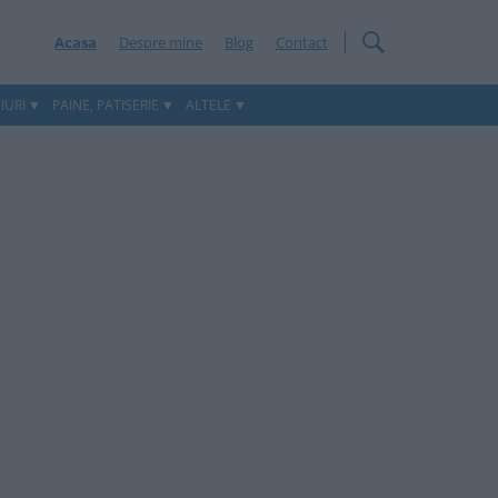
Acasa
Despre mine
Blog
Contact
IURI
PAINE, PATISERIE
ALTELE