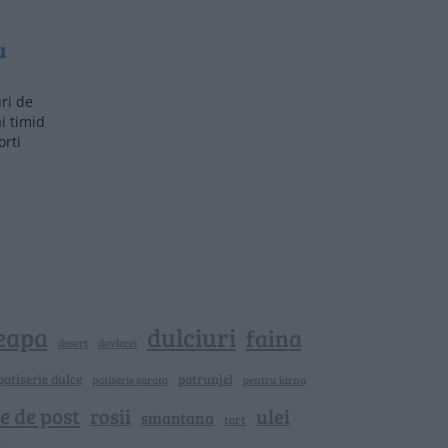
u
ri de
i timid
orti
eapa
dulciuri
faina
dovlecei
desert
patiserie dulce
patrunjel
patiserie sarata
pentru iarna
e de post
rosii
ulei
smantana
tort