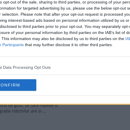
to opt-out of the sale, sharing to third parties, or processing of your per
n – cartofi copți de două ori
salata calda de car
formation for targeted advertising by us, please use the below opt-out s
 baked potatoes), rețetă simplă
violeti si sparanghe
r selection. Please note that after your opt-out request is processed y
și foarte …
Aceste pulpe de rata in crus
eing interest-based ads based on personal information utilized by us or
mustar, cu portocale si salata 
disclosed to third parties prior to your opt-out. You may separately opt-
cartofi violeti si sparanghel a
losure of your personal information by third parties on the IAB’s list of
dupa …
. This information may also be disclosed by us to third parties on the
IA
Participants
that may further disclose it to other third parties.
l Data Processing Opt Outs
Salata de cartofi c
alata de cartofi cu
fierte
dichi si dressing de
CONFIRM
Ce facem cu ouale de la Past
mustar
facem salata! Pentru pranzul
avem in meniu o salata d
 de cartofi pe care v-o propun
plina de gust, se face repede si
gratie ridichilor are si …