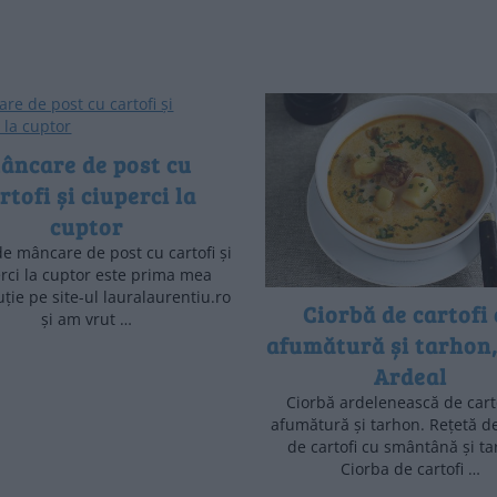
âncare de post cu
rtofi și ciuperci la
cuptor
de mâncare de post cu cartofi și
rci la cuptor este prima mea
ție pe site-ul lauralaurentiu.ro
Ciorbă de cartofi
și am vrut …
afumătură și tarhon,
Ardeal
Ciorbă ardelenească de cart
afumătură și tarhon. Rețetă d
de cartofi cu smântână și ta
Ciorba de cartofi …