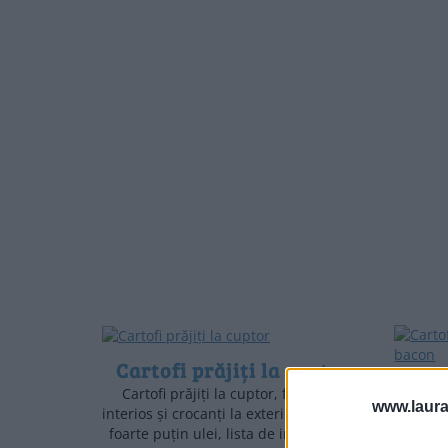
Cartofi prăjiți la cuptor
Cart
Cartofi prăjiți la cuptor, fragezi în
www.laura
interios și crocanți la exterior, făcuți cu
foarte puțin ulei, lista de ingrediente
Carto