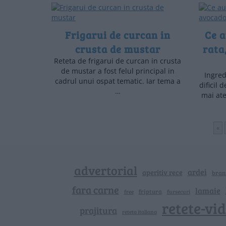
Frigarui de curcan in
Ce a
crusta de mustar
rata
Reteta de frigarui de curcan in crusta
de mustar a fost felul principal in
Ingred
cadrul unui ospat tematic. Iar tema a
dificil 
…
mai at
«
advertorial
ardei
aperitiv rece
bran
fara carne
lamaie
friptura
free
fursecuri
retete-vi
prajitura
reteta italiana