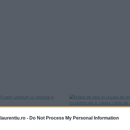
ofi copți umpluți cu
Pulpe de rata in cru
laurentiu.ro -
Do Not Process My Personal Information
brânză și bacon
mustar, cu portocal
fi copți umpluți cu brânză și