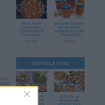
Pui cu sos de
Dulceață de caise
ardei copți –
întregi rețetă
rețetă video și
veche de 80 de ani
pas cu pas
– video și text
25.07.2026
20.07.2026
ULTIMELE ȘTIRI
sta de
20 de rețete de
10 rețete cu
salate de vară
dovlecei de
e si
fără prelucrare
pregătit vara