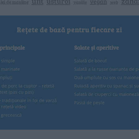
unt
zaha
usturoi
vegan
lei de masline
vanilie
web
Rețete de bază pentru fiecare zi
 principale
Salate și aperitive
e simple
Salată de boeuf
e marinate
Salată a la russe (varianta de p
mpluți
Ouă umplute cu sos cu maion
 de porc la cuptor – rețetă
Ruladă aperitiv cu spanac și ș
text (pas cu pas)
Salată de ciuperci cu maioneză
tradiționale în foi de varză
Pastă de pește
 rețetă video
 grecească