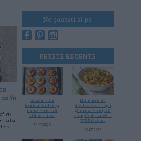
Ne gasesti si pe
RETETE RECENTE
 cu
 ca în
Băscuțe cu
Mâncare de
brânză dulce și
dovlecei cu roșii
caise – rețetă
și ardei – rețetă
ofi cu
video + text
simplă de vară –
VIDEO+text
e ciorbă
31.07.2026
rhon.
28.07.2026