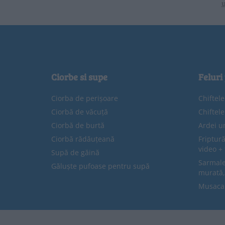
u
Ciorbe si supe
Feluri
Ciorba de perișoare
Chiftel
Ciorbă de văcuță
Chiftel
Ciorbă de burtă
Ardei u
Ciorbă rădăuțeană
Friptură
video + 
Supă de găină
Sarmale 
Găluște pufoase pentru supă
murată,
Musaca