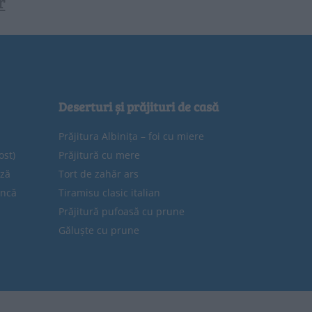
r
Deserturi și prăjituri de casă
Prăjitura Albinița – foi cu miere
ost)
Prăjitură cu mere
eză
Tort de zahăr ars
uncă
Tiramisu clasic italian
Prăjitură pufoasă cu prune
Găluște cu prune