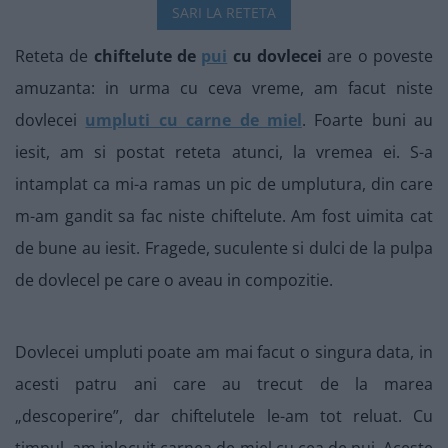
SARI LA RETETA
Reteta de
chiftelute de
pui
cu dovlecei
are o poveste
amuzanta: in urma cu ceva vreme, am facut niste
dovlecei
umpluti cu carne de miel
. Foarte buni au
iesit, am si postat reteta atunci, la vremea ei. S-a
intamplat ca mi-a ramas un pic de umplutura, din care
m-am gandit sa fac niste chiftelute. Am fost uimita cat
de bune au iesit. Fragede, suculente si dulci de la pulpa
de dovlecel pe care o aveau in compozitie.
Dovlecei umpluti poate am mai facut o singura data, in
acesti patru ani care au trecut de la marea
„descoperire”, dar chiftelutele le-am tot reluat. Cu