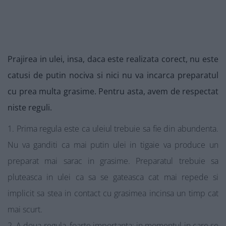
Prajirea in ulei, insa, daca este realizata corect, nu este
catusi de putin nociva si nici nu va incarca preparatul
cu prea multa grasime. Pentru asta, avem de respectat
niste reguli.
Prima regula este ca uleiul trebuie sa fie din abundenta.
Nu va ganditi ca mai putin ulei in tigaie va produce un
preparat mai sarac in grasime. Preparatul trebuie sa
pluteasca in ulei ca sa se gateasca cat mai repede si
implicit sa stea in contact cu grasimea incinsa un timp cat
mai scurt.
A doua regula, foarte importanta: in momentul in care se