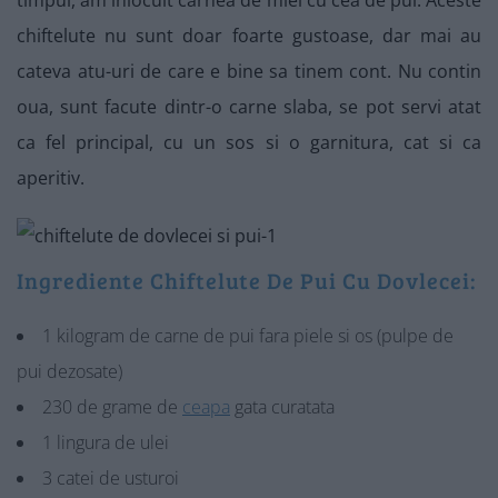
timpul, am inlocuit carnea de miel cu cea de pui. Aceste
chiftelute nu sunt doar foarte gustoase, dar mai au
cateva atu-uri de care e bine sa tinem cont. Nu contin
oua, sunt facute dintr-o carne slaba, se pot servi atat
ca fel principal, cu un sos si o garnitura, cat si ca
aperitiv.
Ingrediente Chiftelute De Pui Cu Dovlecei:
1 kilogram de carne de pui fara piele si os (pulpe de
pui dezosate)
230 de grame de
ceapa
gata curatata
1 lingura de ulei
3 catei de usturoi