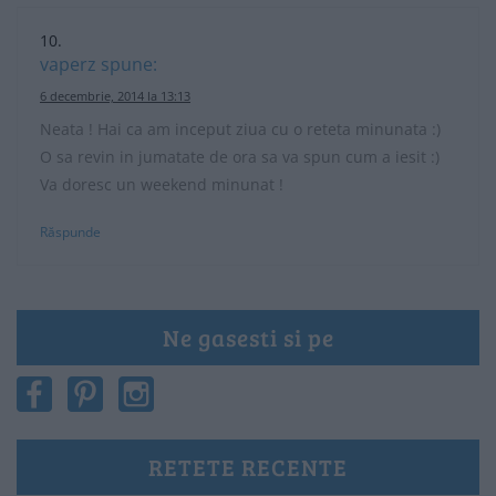
vaperz
spune:
6 decembrie, 2014 la 13:13
Neata ! Hai ca am inceput ziua cu o reteta minunata :)
O sa revin in jumatate de ora sa va spun cum a iesit :)
Va doresc un weekend minunat !
Răspunde
Ne gasesti si pe
RETETE RECENTE