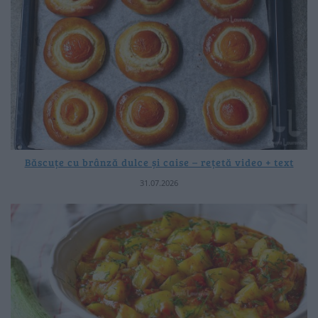
Băscuțe cu brânză dulce și caise – rețetă video + text
31.07.2026