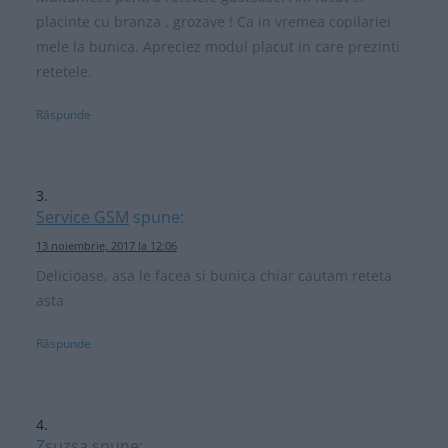
placinte cu branza , grozave ! Ca in vremea copilariei
mele la bunica. Apreciez modul placut in care prezinti
retetele.
Răspunde
Service GSM
spune:
13 noiembrie, 2017 la 12:06
Delicioase, asa le facea si bunica chiar cautam reteta
asta
Răspunde
Zsuzsa
spune: