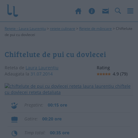
Rețete - Laura Laurențiu
>
retete culinare
>
Rețete de mâncare
>
Chiftelute
de pui cu dovlecei
Chiftelute de pui cu dovlecei
Reteta de
Laura Laurențiu
Rating
Adaugata la
31.07.2014
4.9
(
79
)
Pregatire
00:15 ore
Gatire
00:20 ore
Timp total
00:35 ore