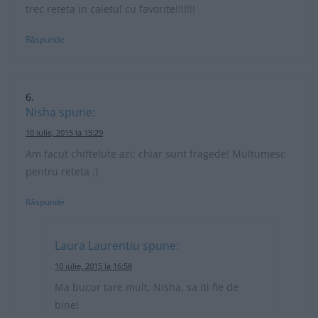
trec reteta in caietul cu favorite!!!!!!!
Răspunde
Nisha
spune:
10 iulie, 2015 la 15:29
Am facut chiftelute azi; chiar sunt fragede! Multumesc
pentru reteta :)
Răspunde
Laura Laurentiu
spune:
10 iulie, 2015 la 16:58
Ma bucur tare mult, Nisha, sa iti fie de
bine!