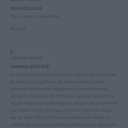
26 iulie, 2017 la 20:19
Pur si simplu super bune
Răspunde
Carmen
spune:
9 octombrie, 2015 la 01:40
D-na Laurentiu si eu sunt solista, dar nu ma pricep atat
de bine in arta gatitului; de aceea sunteti o reala
inspiratie pt mine! Va multumesc si pentru aceasta
reteta! Si sotul (turc, de altfel) le-a apreciat :) Admit ca
nu am respectat reteta integral ( am pus ce condimente
s-a nimerit sa am prin casa, si nu am mai calit ceapa)
dar au iesit niste chiftelute crocante pe din afara si
neasteptat de moi si pufoase in interior!!! Cu siguranta