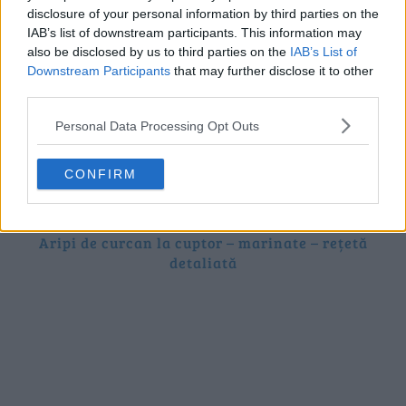
disclosure of your personal information by third parties on the
IAB’s list of downstream participants. This information may
Rating
also be disclosed by us to third parties on the
IAB’s List of
4.9
(
79
)
Downstream Participants
that may further disclose it to other
third parties.
Printeaza reteta
Personal Data Processing Opt Outs
Rețete din aceeași categorie:
CONFIRM
Aripi de curcan la cuptor – marinate – rețetă
detaliată