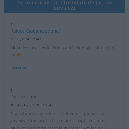
14 comentarii la Chiftelute de pui cu
dovlecei
Raluca Ciobanu
spune:
21 mai, 2024 la 20:47
Mi-au ieșit excelente! Prima dată când fac chiftele fără
ou!
Răspunde
Diana
spune:
15 octombrie, 2020 la 19:54
Draga Laura, super bune chiftelutele, pufoase si
gustoase! Am facut o tava mare , coapte la cuptor .
Multumesc pentru retetele gustoase. Am facut si