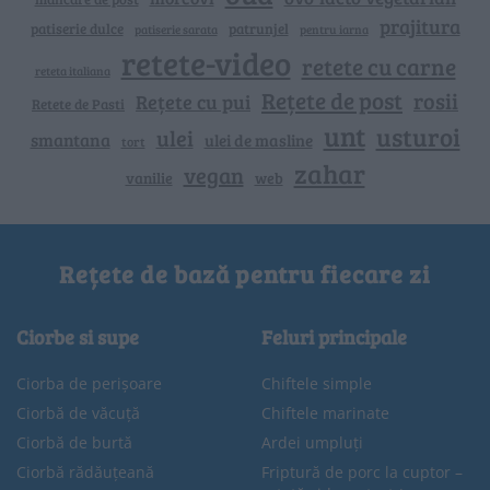
prajitura
patiserie dulce
patrunjel
patiserie sarata
pentru iarna
retete-video
retete cu carne
reteta italiana
Rețete de post
rosii
Rețete cu pui
Retete de Pasti
unt
usturoi
ulei
smantana
ulei de masline
tort
zahar
vegan
vanilie
web
Rețete de bază pentru fiecare zi
Ciorbe si supe
Feluri principale
Ciorba de perișoare
Chiftele simple
Ciorbă de văcuță
Chiftele marinate
Ciorbă de burtă
Ardei umpluți
Ciorbă rădăuțeană
Friptură de porc la cuptor –