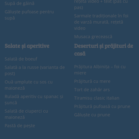
rețetă video + text (pas cu
Supă de găină
pas)
Găluște pufoase pentru
Sarmale tradiționale în foi
supă
de varză murată, rețetă
video
Musaca grecească
Salate și aperitive
Deserturi și prăjituri de
casă
Salată de boeuf
Prăjitura Albinița – foi cu
Salată a la russe (varianta de
miere
post)
Prăjitură cu mere
Ouă umplute cu sos cu
maioneză
Tort de zahăr ars
Ruladă aperitiv cu spanac și
Tiramisu clasic italian
șuncă
Prăjitură pufoasă cu prune
Salată de ciuperci cu
Găluște cu prune
maioneză
Pastă de pește