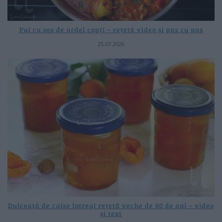
Pui cu sos de ardei copți – rețetă video și pas cu pas
25.07.2026
Dulceață de caise întregi rețetă veche de 80 de ani – video
și text