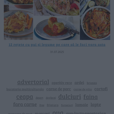
12 rețete cu pui și legume pe care să le faci vara asta
31.07.2025
advertorial
ardei
aperitiv rece
branza
cartofi
carne de porc
bucataria multiculturala
carne de vita
ceapa
dulciuri
faina
dovlecei
desert
fara carne
lapte
lamaie
friptura
free
fursecuri
oua
ovo-lacto-vegetarian
morcovi
mancare de post