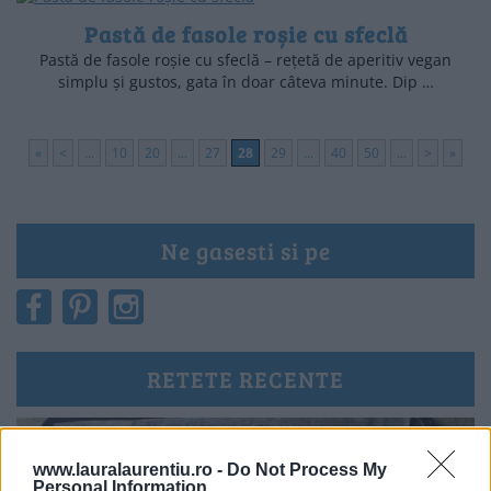
Pastă de fasole roșie cu sfeclă
Pastă de fasole roșie cu sfeclă – rețetă de aperitiv vegan
simplu și gustos, gata în doar câteva minute. Dip …
«
<
...
10
20
...
27
28
29
...
40
50
...
>
»
Ne gasesti si pe
RETETE RECENTE
www.lauralaurentiu.ro -
Do Not Process My
Personal Information