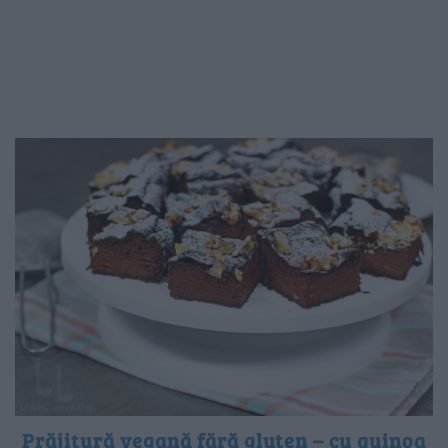
Prăjitură vegană fără gluten – cu quinoa