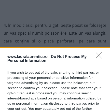
4. În mod clasic, pentru a găti pește poșat se folosește
un vas special numit poissonière. Este un vas alungit,
care conține și o placă perforată, pe care sunt
poziționate fileurile, în timpul gătirii. Eu nu am un
asemenea vas așa că am improvizat, folosind o tavă
www.lauralaurentiu.ro -
Do Not Process My
Personal Information
adâncă, emailată, și un grătar metalic. Am probat la
rece și am constatat că grătarul, având niște piciorușe
If you wish to opt-out of the sale, sharing to third parties, or
processing of your personal or sensitive information for
cam de 2 cm înălțime, nu va permite peștelui să se
targeted advertising by us, please use the below opt-out
lipească de fundul tăvii, ceea ce mi-a convenit de
section to confirm your selection. Please note that after your
opt-out request is processed you may continue seeing
minune.
interest-based ads based on personal information utilized by
us or personal information disclosed to third parties prior to
your opt-out. You may separately opt-out of the further