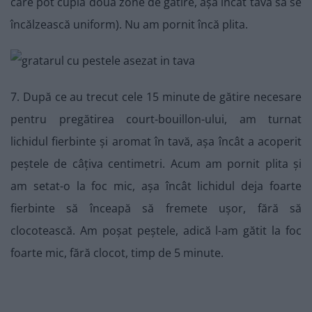
care pot cupla două zone de gătire, așa încât tava să se
încălzească uniform). Nu am pornit încă plita.
7. După ce au trecut cele 15 minute de gătire necesare
pentru pregătirea court-bouillon-ului, am turnat
lichidul fierbinte și aromat în tavă, așa încât a acoperit
peștele de câțiva centimetri. Acum am pornit plita și
am setat-o la foc mic, așa încât lichidul deja foarte
fierbinte să înceapă să fremete ușor, fără să
clocotească. Am poșat peștele, adică l-am gătit la foc
foarte mic, fără clocot, timp de 5 minute.