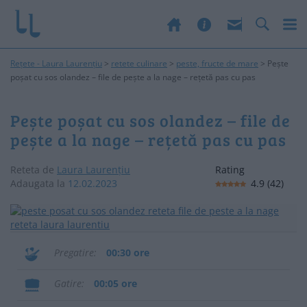
Rețete - Laura Laurențiu
>
retete culinare
>
peste, fructe de mare
>
Pește
poșat cu sos olandez – file de pește a la nage – rețetă pas cu pas
Pește poșat cu sos olandez – file de
pește a la nage – rețetă pas cu pas
Reteta de
Laura Laurențiu
Rating
Adaugata la
12.02.2023
4.9
(
42
)
Pregatire
00:30 ore
Gatire
00:05 ore