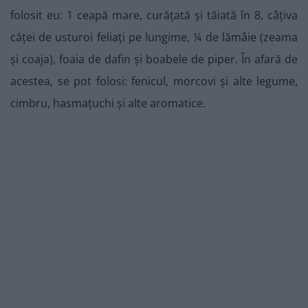
folosit eu: 1 ceapă mare, curățată și tăiată în 8, câțiva
căței de usturoi feliați pe lungime, ¼ de lămâie (zeama
și coaja), foaia de dafin și boabele de piper. În afară de
acestea, se pot folosi: fenicul, morcovi și alte legume,
cimbru, hasmațuchi și alte aromatice.