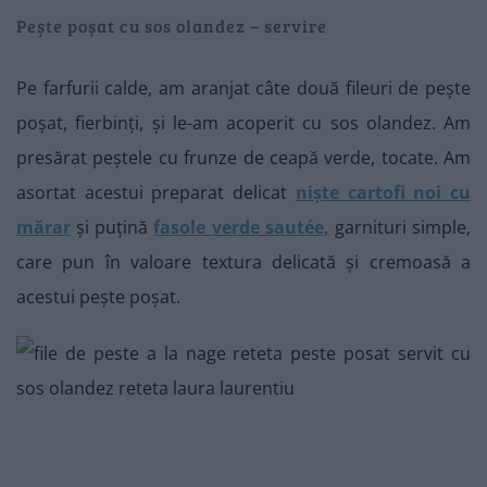
Pește poșat cu sos olandez – servire
Pe farfurii calde, am aranjat câte două fileuri de pește
poșat, fierbinți, și le-am acoperit cu sos olandez. Am
presărat peștele cu frunze de ceapă verde, tocate. Am
asortat acestui preparat delicat
niște cartofi noi cu
mărar
și puțină
fasole verde sautée,
garnituri simple,
care pun în valoare textura delicată și cremoasă a
acestui pește poșat.