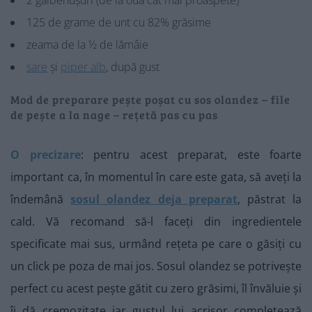
2 gălbenușuri (de la ouă cât mai proaspete)
125 de grame de unt cu 82% grăsime
zeama de la ½ de lămâie
sare
și
piper alb
, după gust
Mod de preparare pește poșat cu sos olandez – file
de pește a la nage – rețetă pas cu pas
O precizare
: pentru acest preparat, este foarte
important ca, în momentul în care este gata, să aveți la
îndemână
sosul olandez deja preparat
, păstrat la
cald. Vă recomand să-l faceți din ingredientele
specificate mai sus, urmând rețeta pe care o găsiți cu
un click pe poza de mai jos. Sosul olandez se potrivește
perfect cu acest pește gătit cu zero grăsimi, îl învăluie și
îi dă cremozitate iar gustul lui acrișor completează