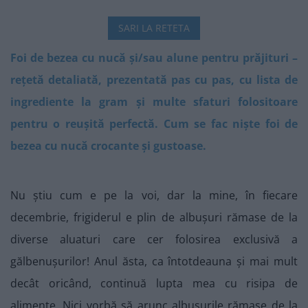
SARI LA RETETA
Foi de bezea cu nucă și/sau alune pentru prăjituri –
rețetă detaliată, prezentată pas cu pas, cu lista de
ingrediente la gram și multe sfaturi folositoare
pentru o reușită perfectă. Cum se fac niște foi de
bezea cu nucă crocante și gustoase.
Nu știu cum e pe la voi, dar la mine, în fiecare
decembrie, frigiderul e plin de albușuri rămase de la
diverse aluaturi care cer folosirea exclusivă a
gălbenușurilor! Anul ăsta, ca întotdeauna și mai mult
decât oricând, continuă lupta mea cu risipa de
alimente. Nici vorbă să arunc albușurile rămase de la