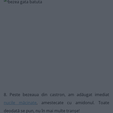
8. Peste bezeaua din castron, am adăugat imediat
nucile măcinate
, amestecate cu amidonul. Toate
deodată se pun, nu în mai multe tranșe!