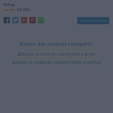
Rating
4.9
(
54
)
Printeaza reteta
Rețete din aceeași categorie:
Ruladă cu cremă de caramel sărat și griliaș