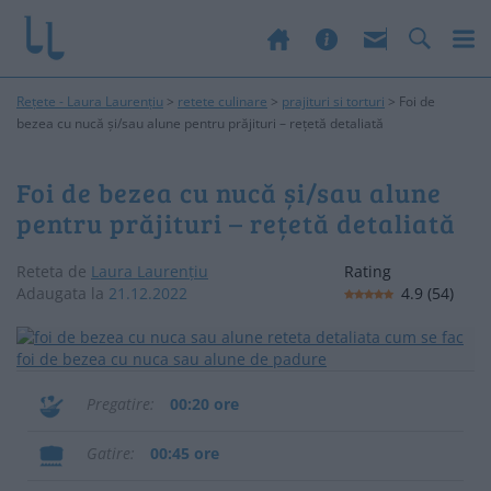
Rețete - Laura Laurențiu
>
retete culinare
>
prajituri si torturi
>
Foi de
bezea cu nucă și/sau alune pentru prăjituri – rețetă detaliată
Foi de bezea cu nucă și/sau alune
pentru prăjituri – rețetă detaliată
Reteta de
Laura Laurențiu
Rating
Adaugata la
21.12.2022
4.9
(
54
)
Pregatire
00:20 ore
Gatire
00:45 ore