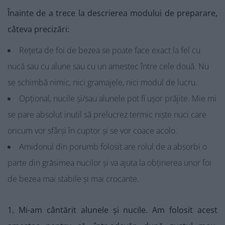
Înainte de a trece la descrierea modului de preparare,
câteva precizări:
Rețeta de foi de bezea se poate face exact la fel cu
nucă sau cu alune sau cu un amestec între cele două. Nu
se schimbă nimic, nici gramajele, nici modul de lucru.
Opțional, nucile și/sau alunele pot fi ușor prăjite. Mie mi
se pare absolut inutil să prelucrez termic niște nuci care
oricum vor sfârși în cuptor și se vor coace acolo.
Amidonul din porumb folosit are rolul de a absorbi o
parte din grăsimea nucilor și va ajuta la obținerea unor foi
de bezea mai stabile și mai crocante.
1. Mi-am cântărit alunele și nucile. Am folosit acest