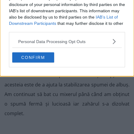
disclosure of your personal information by third parties on the
IAB’s list of downstream participants. This information may
also be disclosed by us to third parties on the
IAB’s List of
Downstream Participants
that may further disclose it to other
third parties.
Personal Data Processing Opt Outs
7. După ce am adăugat tot zahărul în castron, am pus
și oțetul (care poate fi înlocuit cu zeamă de lămâie).
CONFIRM
Important este să se folosească o substanță acidă (unii
folosesc bitartratul de potasiu în același scop). Rolul
acesteia este de a ajuta la stabilizarea spumei de albuș.
Am continuat să bat cu mixerul până când am obținut
o spumă fermă și lucioasă iar zahărul s-a dizolvat
complet.