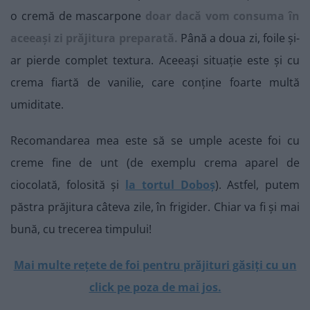
o cremă de mascarpone
doar dacă vom consuma în
aceeași zi prăjitura preparată.
Până a doua zi, foile și-
ar pierde complet textura. Aceeași situație este și cu
crema fiartă de vanilie, care conține foarte multă
umiditate.
Recomandarea mea este să se umple aceste foi cu
creme fine de unt (de exemplu crema aparel de
ciocolată, folosită și
la tortul Doboș
). Astfel, putem
păstra prăjitura câteva zile, în frigider. Chiar va fi și mai
bună, cu trecerea timpului!
Mai multe rețete de foi pentru prăjituri găsiți cu un
click pe poza de mai jos.