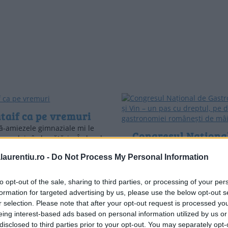
taif ca pe vremuri
-amiezele gimnaziale mi le
Congresul Naționa
eam deja în bucătărie. În locul
Gastronomie și Vin 
a rămas mulți ani al meu, îmi
laurentiu.ro -
Do Not Process My Personal Information
vedeam de …
pas cu dreptul, pe d
gastronomiei român
to opt-out of the sale, sharing to third parties, or processing of your per
de mâine
formation for targeted advertising by us, please use the below opt-out s
r selection. Please note that after your opt-out request is processed y
A trecut ceva timp de cân
eing interest-based ads based on personal information utilized by us or
am alăturat poate celei mai f
disclosed to third parties prior to your opt-out. You may separately opt-
și mai pasionate comunităț