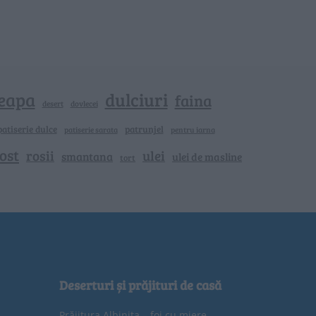
eapa
dulciuri
faina
dovlecei
desert
patiserie dulce
patrunjel
patiserie sarata
pentru iarna
ost
rosii
ulei
smantana
ulei de masline
tort
Deserturi și prăjituri de casă
Prăjitura Albinița – foi cu miere