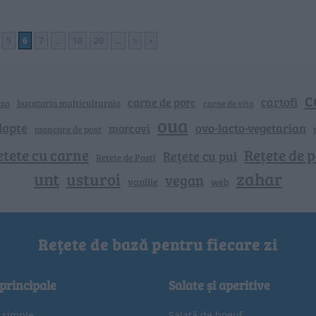
5
6
7
...
10
20
...
>
»
c
cartofi
carne de porc
bucataria multiculturala
nza
carne de vita
oua
lapte
ovo-lacto-vegetarian
morcovi
mancare de post
etete cu carne
Rețete de p
Rețete cu pui
Retete de Pasti
unt
zahar
usturoi
vegan
vanilie
web
Rețete de bază pentru fiecare zi
 principale
Salate și aperitive
e simple
Salată de boeuf