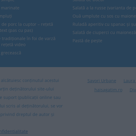
e marinate
Salată a la russe (varianta de p
mpluți
Ouă umplute cu sos cu maion
 de porc la cuptor – rețetă
Ruladă aperitiv cu spanac și ș
text (pas cu pas)
Salată de ciuperci cu maioneză
tradiționale în foi de varză
Pastă de pește
 rețetă video
 grecească
re alcătuiesc conținutul acestui
Savori Urbane
Laura
arțin deținătorului site-ului
haisagatim.ro
Div
e suport (publicații online sau
lui scris al deținătorului, se vor
privind dreptul de autor și
nfidentialitate