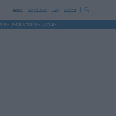
Acasa
Despre mine
Blog
Contact
IURI
PAINE, PATISERIE
ALTELE