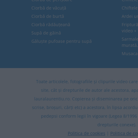
Ciorbă de văcuță
Chiftel
Ciorbă de burtă
Ardei u
Ciorbă rădăuțeană
Friptură
video + 
Supă de găină
Sarmale 
Găluște pufoase pentru supă
murată,
Musaca
Toate articolele, fotografiile și clipurile video ca
site, cât și drepturile de autor ale acestora, ap
lauralaurentiu.ro. Copierea și diseminarea pe oric
scrise, broșuri, cărți etc) a acestora, în lipsa acordu
pedepsi conform legii în vigoare (Legea 8/1996 
drepturile conexe).
Politica de cookies
|
Politica de co