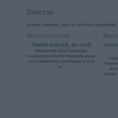
diverse
Articole, interviuri, jocuri si concursuri, publicitate
Varză murată, de vară
Carto
Făcătură de iarnă, îndeobște,
murătura de orice fel deșteaptă doruri
Copi
și în momente în care frumos ar fi să
împărțea
se …
„dinc
bunicii