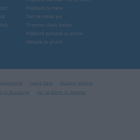
ost)
Prăjitură cu mere
eză
Tort de zahăr ars
uncă
Tiramisu clasic italian
Prăjitură pufoasă cu prune
Găluște cu prune
 Adamache
Laura Sava
Bucatar Maniac
a in Bucatarie
Hai să gătim cu Amalia/