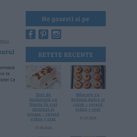
Ne gasesti si pe
surul
RETETE RECENTE
rumoasă
re te
iele! Ce
Tort de
Băscuțe cu
înghețată cu
brânză dulce și
fructe în trei
caise – rețetă
straturi și
video + text
arome – rețetă
31.07.2026
video + text
07.08.2026