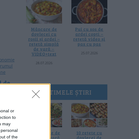
Mâncare de
Pui cu sos de
dovlecei cu
ardei copți –
roșii și ardei –
rețetă video și
rețetă simplă
pas cu pas
de vară –
25.07.2026
VIDEO+text
28.07.2026
l de
– un
ULTIMELE ȘTIRI
rumul
ești
sonal or
ection to
ou may
d m-
 personal
rumoase
20 de rețete de
10 rețete cu
out of the
i din
salate de vară
dovlecei de