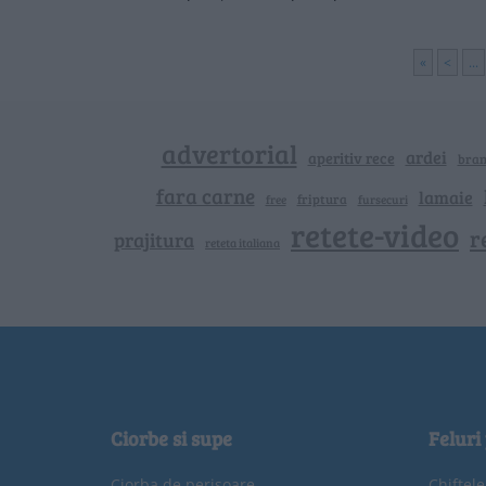
«
<
...
advertorial
ardei
aperitiv rece
bra
fara carne
lamaie
friptura
free
fursecuri
retete-video
r
prajitura
reteta italiana
Ciorbe si supe
Feluri
Ciorba de perișoare
Chiftel