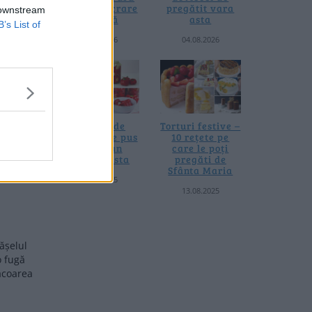
fără prelucrare
pregătit vara
or …
 downstream
termică
asta
B’s List of
06.08.2026
04.08.2026
oștri
ăcoarea
mă că
4 rețete de
Torturi festive –
 Mica
gogoșari de pus
10 rețete pe
la borcan
care le poți
tului …
toamna asta
pregăti de
Sfânta Maria
24.09.2025
13.08.2025
ășelul
o fugă
ăcoarea