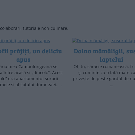
, colaborari, tutoriale non-culinare.
fii prăjiți, un deliciu
Doina mămăligii, su
apus
laptelui
lăria mea Câmpulungeană se
Of, tu, sărăcie românească, f
 între acasă și „dincolo”. Acest
și cuminte ca o fată mare ca
olo” era apartamentul surorii
privește de peste gardul de nu
 mele și al soțului dumneaei. …
…