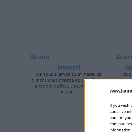
Mușețel
Ca
Am spus și am să spun mereu că
După
dimensiunea noastră de culegător se
petrec
pierde și e păcat. E asemănătoare
care 
www.laura
energiei …
If you wish 
sensitive in
confirm you
continue se
information 