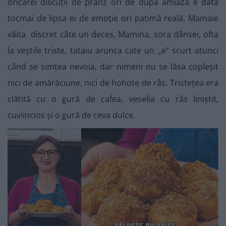
oricărei discuții de prânz ori de după amiază e dată
tocmai de lipsa ei de emoție ori patimă reală. Mamaie
văita discret câte un deces, Mamina, sora dânsei, ofta
la veștile triste, tataiu arunca cate un „e” scurt atunci
când se simțea nevoia, dar nimeni nu se lăsa copleșit
nici de amărăciune, nici de hohote de râs. Tristețea era
clătită cu o gură de cafea, veselia cu râs liniștit,
cuviincios și o gură de ceva dulce.