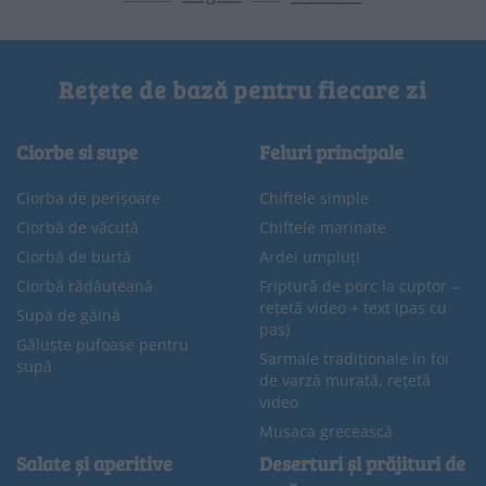
Rețete de bază pentru fiecare zi
Ciorbe si supe
Feluri principale
Ciorba de perișoare
Chiftele simple
Ciorbă de văcuță
Chiftele marinate
Ciorbă de burtă
Ardei umpluți
Ciorbă rădăuțeană
Friptură de porc la cuptor –
rețetă video + text (pas cu
Supă de găină
pas)
Găluște pufoase pentru
Sarmale tradiționale în foi
supă
de varză murată, rețetă
video
Musaca grecească
Salate și aperitive
Deserturi și prăjituri de