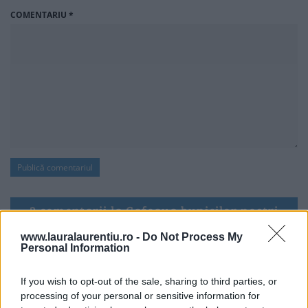
COMENTARIU
*
2 comentarii la Cafeaua bunicilor noștri
www.lauralaurentiu.ro -
Do Not Process My
Personal Information
Alex
spune:
If you wish to opt-out of the sale, sharing to third parties, or
18 noiembrie, 2017 la 00:37
processing of your personal or sensitive information for
Pacat ca am ratacit, undeva in modernizarea asta