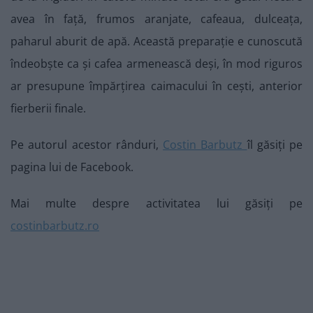
avea în față, frumos aranjate, cafeaua, dulceața,
paharul aburit de apă. Această preparație e cunoscută
îndeobște ca și cafea armenească deși, în mod riguros
ar presupune împărțirea caimacului în cești, anterior
fierberii finale.
Pe autorul acestor rânduri,
Costin Barbutz
îl găsiți pe
pagina lui de Facebook.
Mai multe despre activitatea lui găsiți pe
costinbarbutz.ro