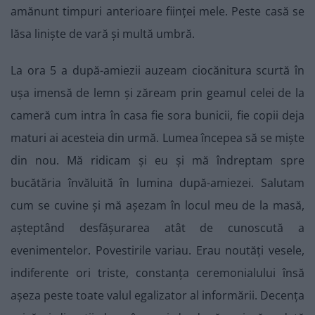
amănunt timpuri anterioare ființei mele. Peste casă se
lăsa liniște de vară și multă umbră.
La ora 5 a după-amiezii auzeam ciocănitura scurtă în
ușa imensă de lemn și zăream prin geamul celei de la
cameră cum intra în casa fie sora bunicii, fie copii deja
maturi ai acesteia din urmă. Lumea începea să se miște
din nou. Mă ridicam și eu și mă îndreptam spre
bucătăria învăluită în lumina după-amiezei. Salutam
cum se cuvine și mă așezam în locul meu de la masă,
așteptând desfășurarea atât de cunoscută a
evenimentelor. Povestirile variau. Erau noutăți vesele,
indiferente ori triste, constanța ceremonialului însă
așeza peste toate valul egalizator al informării. Decența