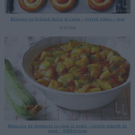
Băscuțe cu brânză dulce și caise – rețetă video + text
31.07.2026
Mâncare de dovlecei cu roșii și ardei – rețetă simplă de
vară – VIDEO+text