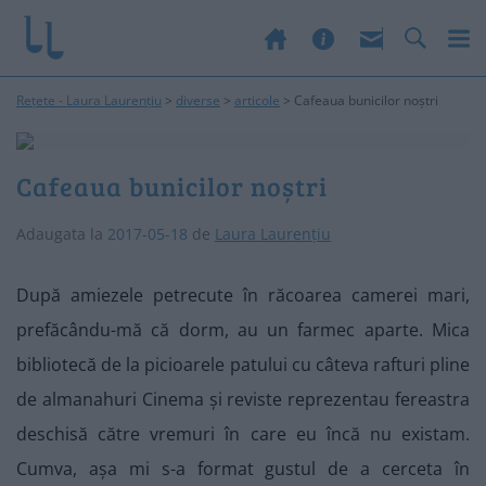
Rețete - Laura Laurențiu
>
diverse
>
articole
>
Cafeaua bunicilor noștri
Cafeaua bunicilor noștri
Adaugata la
2017-05-18
de
Laura Laurențiu
După amiezele petrecute în răcoarea camerei mari,
prefăcându-mă că dorm, au un farmec aparte. Mica
bibliotecă de la picioarele patului cu câteva rafturi pline
de almanahuri Cinema și reviste reprezentau fereastra
deschisă către vremuri în care eu încă nu existam.
Cumva, așa mi s-a format gustul de a cerceta în