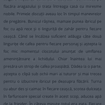
flacăra aragazului și trata întreaga casă cu miresme
nobile. Primele discuții aveau loc în timpul manevrelor
de pregătire. Bunicul râșnea, mamaie punea ibricul pe
foc cu apă rece și o linguriță de zahăr pentru fiecare
ceașcă. Când se încălzea suficient adăuga câte două
lingurițe de cafea pentru fiecare personaj și aștepta la
foc mic momentul clocotului anunțat de umflarea
amenințătoare a lichidului. Chiar înaintea lui mai
presăra un strop de cafea proaspătă. Dădea la o parte,
aștepta o clipă sub ochii mari ai tuturor și mai trecea
pentru o izbucnire ibricul pe deasupra flăcării. Turna
cu abur des și caimac în fiecare ceașcă, scotea dulceața
în farfurioare special create în acest scop, aducea apă
de la frigider. În câteva minute totul era gata. Fiecare