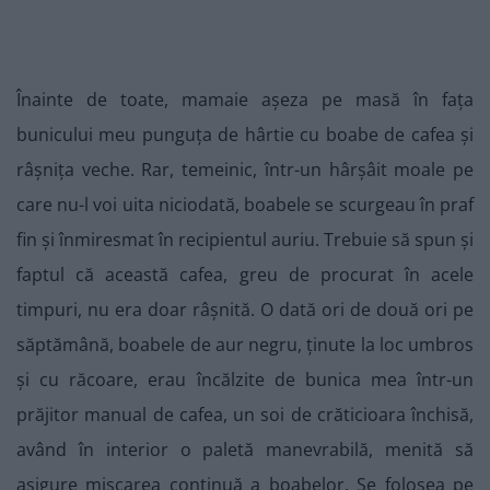
Înainte de toate, mamaie așeza pe masă în fața
bunicului meu punguța de hârtie cu boabe de cafea și
râșnița veche. Rar, temeinic, într-un hârșâit moale pe
care nu-l voi uita niciodată, boabele se scurgeau în praf
fin și înmiresmat în recipientul auriu. Trebuie să spun și
faptul că această cafea, greu de procurat în acele
timpuri, nu era doar râșnită. O dată ori de două ori pe
săptămână, boabele de aur negru, ținute la loc umbros
și cu răcoare, erau încălzite de bunica mea într-un
prăjitor manual de cafea, un soi de crăticioara închisă,
având în interior o paletă manevrabilă, menită să
asigure mișcarea continuă a boabelor. Se folosea pe