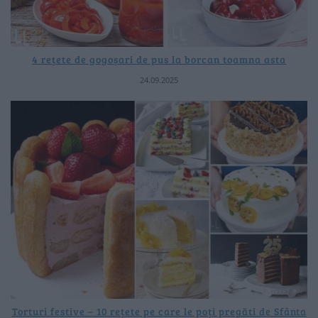
4 rețete de gogoșari de pus la borcan toamna asta
24.09.2025
Torturi festive – 10 rețete pe care le poți pregăti de Sfânta