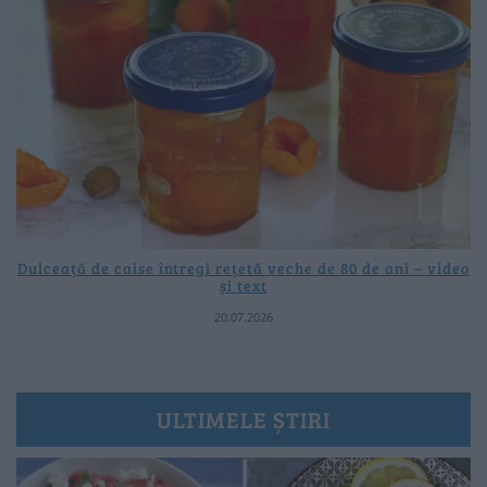
Dulceață de caise întregi rețetă veche de 80 de ani – video
și text
20.07.2026
ULTIMELE ȘTIRI