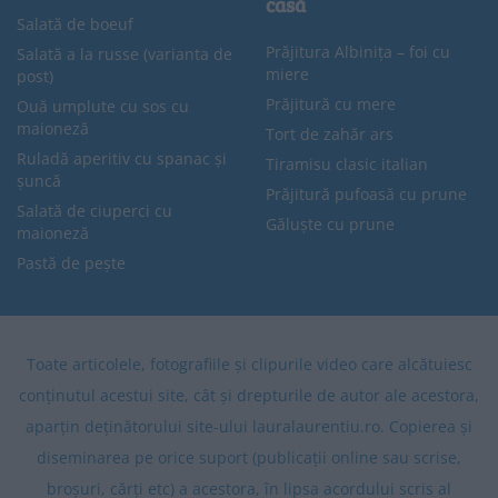
casă
Salată de boeuf
Prăjitura Albinița – foi cu
Salată a la russe (varianta de
miere
post)
Prăjitură cu mere
Ouă umplute cu sos cu
maioneză
Tort de zahăr ars
Ruladă aperitiv cu spanac și
Tiramisu clasic italian
șuncă
Prăjitură pufoasă cu prune
Salată de ciuperci cu
Găluște cu prune
maioneză
Pastă de pește
Toate articolele, fotografiile și clipurile video care alcătuiesc
conținutul acestui site, cât și drepturile de autor ale acestora,
aparțin deținătorului site-ului lauralaurentiu.ro. Copierea și
diseminarea pe orice suport (publicații online sau scrise,
broșuri, cărți etc) a acestora, în lipsa acordului scris al