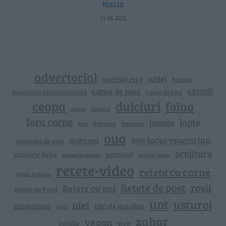
Maria
13.08.2025
advertorial
ardei
aperitiv rece
branza
cartofi
carne de porc
bucataria multiculturala
carne de vita
ceapa
dulciuri
faina
dovlecei
desert
fara carne
lapte
lamaie
friptura
free
fursecuri
oua
ovo-lacto-vegetarian
morcovi
mancare de post
prajitura
patiserie dulce
patrunjel
patiserie sarata
pentru iarna
retete-video
retete cu carne
reteta italiana
Rețete de post
rosii
Rețete cu pui
Retete de Pasti
unt
usturoi
ulei
smantana
ulei de masline
tort
zahar
vegan
vanilie
web