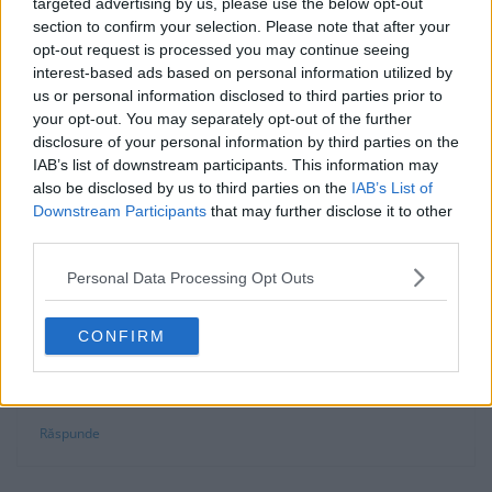
targeted advertising by us, please use the below opt-out
accelerata, obiceiul de a rasni cafeaua inainte de
section to confirm your selection. Please note that after your
opt-out request is processed you may continue seeing
preparare. Nimic nu se compara cu o cafea proaspat
interest-based ads based on personal information utilized by
rasnita.
us or personal information disclosed to third parties prior to
your opt-out. You may separately opt-out of the further
Răspunde
disclosure of your personal information by third parties on the
IAB’s list of downstream participants. This information may
also be disclosed by us to third parties on the
IAB’s List of
Downstream Participants
that may further disclose it to other
third parties.
Daiana
spune:
20 mai, 2017 la 00:00
Personal Data Processing Opt Outs
Ce amintiri! Si la noi in casa se strangea familia si
ritualul acesta al cafelei de dupa masa l-am trait de
CONFIRM
atatea ori. Poate ar trebui sa il reluam. Duminica o sun
pe sora-mea si o chem la o cafea!
Răspunde