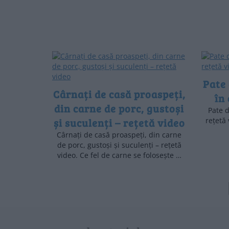
Pate 
Cârnați de casă proaspeți,
în
din carne de porc, gustoși
Pate d
și suculenți – rețetă video
rețetă
Cârnați de casă proaspeți, din carne
de porc, gustoși și suculenți – rețetă
video. Ce fel de carne se folosește …