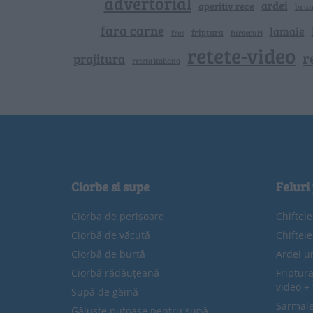
advertorial
ardei
aperitiv rece
bra
fara carne
lamaie
friptura
free
fursecuri
retete-video
r
prajitura
reteta italiana
Ciorbe si supe
Feluri
Ciorba de perișoare
Chiftel
Ciorbă de văcuță
Chiftel
Ciorbă de burtă
Ardei u
Ciorbă rădăuțeană
Friptură
video + 
Supă de găină
Sarmale 
Găluște pufoase pentru supă