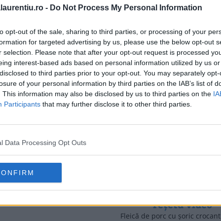
laurentiu.ro -
Do Not Process My Personal Information
airfryer!
Friptură din ceafă de porc înt
to opt-out of the sale, sharing to third parties, or processing of your per
moare de varză + 2 garnituri
formation for targeted advertising by us, please use the below opt-out s
airfryer Cosori Dual Blaze, r
r selection. Please note that after your opt-out request is processed y
eing interest-based ads based on personal information utilized by us or
disclosed to third parties prior to your opt-out. You may separately opt-
losure of your personal information by third parties on the IAB’s list of
. This information may also be disclosed by us to third parties on the
IA
Participants
that may further disclose it to other third parties.
ocăniță de porc cu
ume + garnitură de
l Data Processing Opt Outs
fi natur – totul într-
o oală!
ăniță de porc cu legume +
CONFIRM
Fleică de porc cu ș
ă de cartofi natur – totul într-o
crocant – la air fry
ți încercat încă să gătiți prin …
rețetă video
Fleică de porc cu șoric crocant 