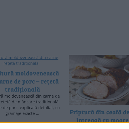
itură moldovenească
arne de porc – rețetă
tradițională
ră moldovenească din carne de
rețetă de mâncare tradițională
 de porc, explicată detaliat, cu
Friptură din ceafă d
gramaje exacte …
întreagă cu moare
varză + 2 garnituri 