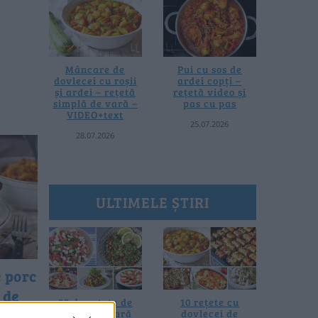
Mâncare de
Pui cu sos de
dovlecei cu roșii
ardei copți –
și ardei – rețetă
rețetă video și
simplă de vară –
pas cu pas
VIDEO+text
25.07.2026
28.07.2026
ULTIMELE ȘTIRI
e porc
 de
20 de rețete de
10 rețete cu
– la
salate de vară
dovlecei de