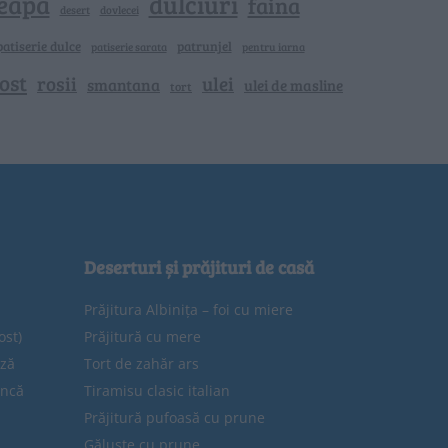
eapa
dulciuri
faina
dovlecei
desert
patiserie dulce
patrunjel
patiserie sarata
pentru iarna
ost
rosii
ulei
smantana
ulei de masline
tort
Deserturi și prăjituri de casă
Prăjitura Albinița – foi cu miere
ost)
Prăjitură cu mere
eză
Tort de zahăr ars
uncă
Tiramisu clasic italian
Prăjitură pufoasă cu prune
Găluște cu prune