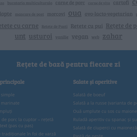
c
cartofi
carne de porc
bucataria multiculturala
nza
carne de vita
oua
lapte
ovo-lacto-vegetarian
morcovi
mancare de post
etete cu carne
Rețete de p
Rețete cu pui
Retete de Pasti
unt
zahar
usturoi
vegan
vanilie
web
Rețete de bază pentru fiecare zi
 principale
Salate și aperitive
e simple
Salată de boeuf
e marinate
Salată a la russe (varianta de p
mpluți
Ouă umplute cu sos cu maion
 de porc la cuptor – rețetă
Ruladă aperitiv cu spanac și ș
text (pas cu pas)
Salată de ciuperci cu maioneză
tradiționale în foi de varză
Pastă de pește