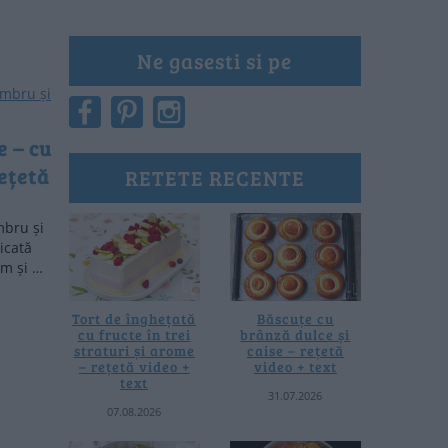
Ne gasesti si pe
e – cu
rețetă
RETETE RECENTE
mbru și
icată
am și …
Tort de înghețată
Băscuțe cu
cu fructe în trei
brânză dulce și
straturi și arome
caise – rețetă
– rețetă video +
video + text
text
31.07.2026
07.08.2026