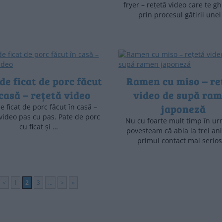
fryer – rețetă video care te g
prin procesul gătirii une
de ficat de porc făcut
Ramen cu miso – re
 casă – rețetă video
video de supă ra
e ficat de porc făcut în casă –
japoneză
 video pas cu pas. Pate de porc
Nu cu foarte mult timp în ur
cu ficat și …
povesteam că abia la trei ani
primul contact mai serio
<
1
2
3
...
>
»