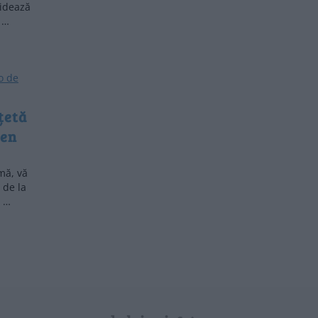
hidează
i …
țetă
men
mă, vă
 de la
s …