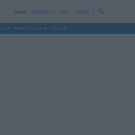
Acasa
Despre mine
Blog
Contact
IURI
PAINE, PATISERIE
ALTELE