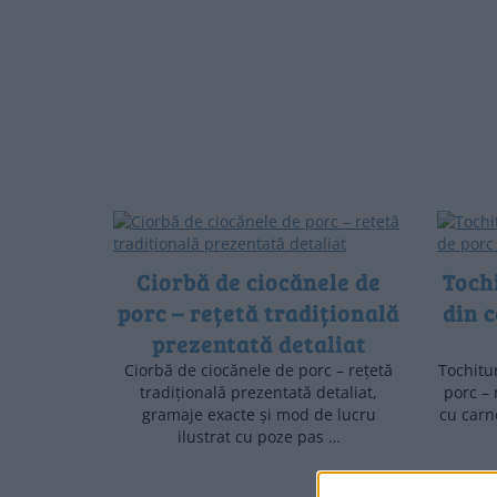
Ciorbă de ciocănele de
Toch
porc – rețetă tradițională
din c
prezentată detaliat
Ciorbă de ciocănele de porc – rețetă
Tochitu
tradițională prezentată detaliat,
porc – 
gramaje exacte și mod de lucru
cu carne
ilustrat cu poze pas …