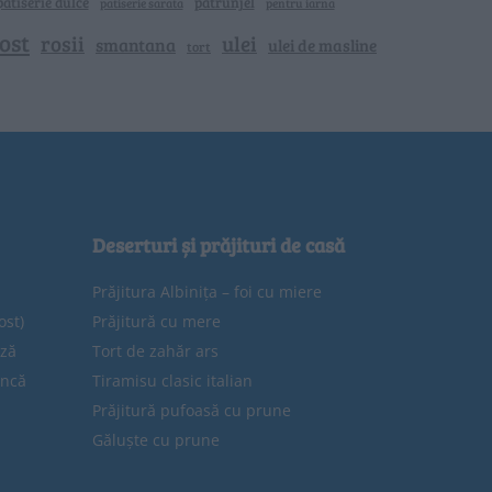
patiserie dulce
patrunjel
patiserie sarata
pentru iarna
ost
rosii
ulei
smantana
ulei de masline
tort
Deserturi și prăjituri de casă
Prăjitura Albinița – foi cu miere
ost)
Prăjitură cu mere
eză
Tort de zahăr ars
uncă
Tiramisu clasic italian
Prăjitură pufoasă cu prune
Găluște cu prune