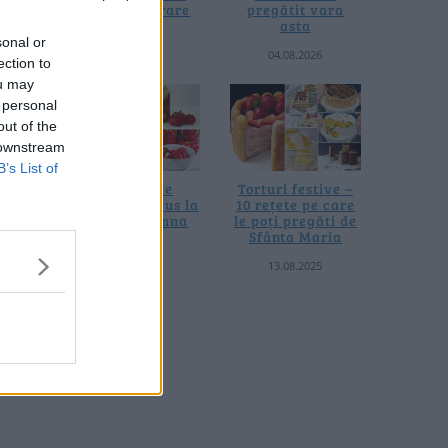
fără prelucrare
pregătit vara
le boabe
termică
asta
oare
sonal or
06.08.2026
04.08.2026
ection to
ou may
 personal
out of the
 downstream
B’s List of
4 rețete de
Torturi festive –
gogoșari de pus la
10 rețete pe care
borcan toamna
le poți pregăti de
asta
Sfânta Maria
24.09.2025
13.08.2025
ți,
besc
, pentru
. Rețeta
i, pas …