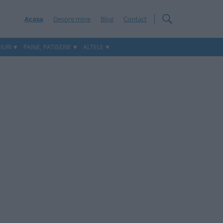
Acasa
Despre mine
Blog
Contact
IURI
PAINE, PATISERIE
ALTELE