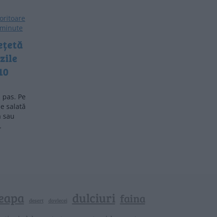
ețetă
zile
10
 pas. Pe
de salată
ă sau
…
eapa
dulciuri
faina
dovlecei
desert