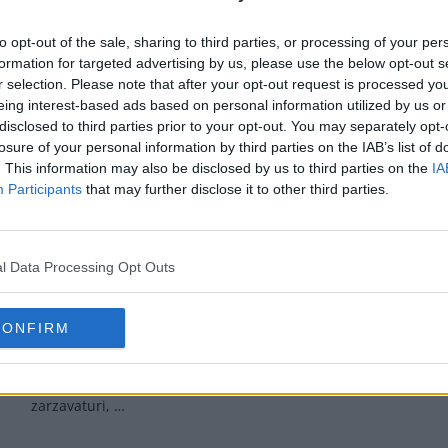
cu pas. Cum se face o ciorbă
tradițională. Mâncare de faso
icioasă de vită cu legume și
ieftină și simplă, cu o sav
to opt-out of the sale, sharing to third parties, or processing of your per
zarzavaturi. …
naturală. …
formation for targeted advertising by us, please use the below opt-out s
r selection. Please note that after your opt-out request is processed y
eing interest-based ads based on personal information utilized by us or
disclosed to third parties prior to your opt-out. You may separately opt-
losure of your personal information by third parties on the IAB’s list of
. This information may also be disclosed by us to third parties on the
IA
Participants
that may further disclose it to other third parties.
l Data Processing Opt Outs
ă de conopidă, rețetă
Pastă de ardei cop
fără carne
rețetă de ajvar sâr
CONFIRM
de conopidă fără carne, rețetă
Pastă de ardei copți la borcan
nară cu imagini. Cum se face
iarnă, rețetă de ajvar sârbesc
 de conopidă doar cu legume și
de ajvar sârbesc din ardei copț
zarzavaturi, …