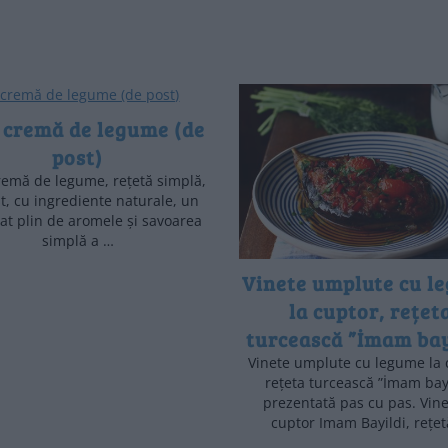
 cremă de legume (de
post)
emă de legume, rețetă simplă,
t, cu ingrediente naturale, un
at plin de aromele și savoarea
simplă a …
Vinete umplute cu l
la cuptor, rețet
turcească ”İmam bay
Vinete umplute cu legume la 
rețeta turcească ”İmam bay
prezentată pas cu pas. Vine
cuptor Imam Bayildi, rețe