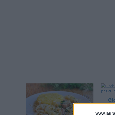
Ci
văcu
Ciorb
www.laura