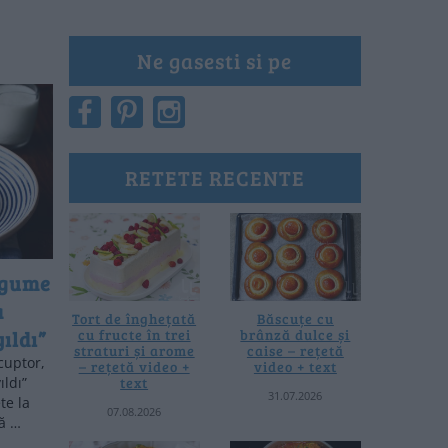
Ne gasesti si pe
RETETE RECENTE
egume
a
Tort de înghețată
Băscuțe cu
cu fructe în trei
brânză dulce și
ıldı”
straturi și arome
caise – rețetă
cuptor,
– rețetă video +
video + text
text
ıldı”
31.07.2026
te la
07.08.2026
tă …