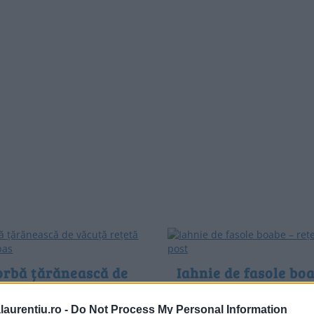
orbă țărănească de
Iahnie de fasole bo
ță rețetă pas cu pas
rețetă de post
ă țărănească de văcuță rețetă
Iahnie de fasole boabe – rețetă
laurentiu.ro -
Do Not Process My Personal Information