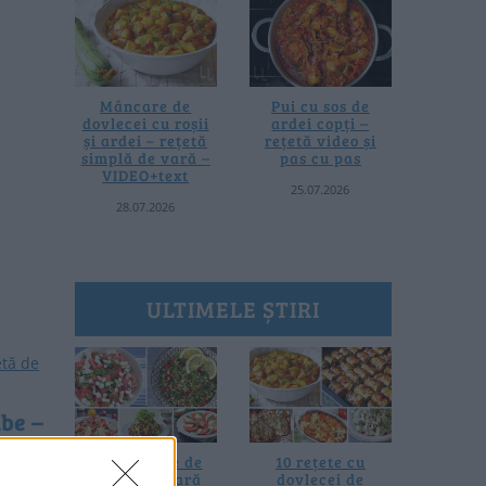
Mâncare de
Pui cu sos de
dovlecei cu roșii
ardei copți –
și ardei – rețetă
rețetă video și
simplă de vară –
pas cu pas
VIDEO+text
25.07.2026
28.07.2026
ULTIMELE ȘTIRI
abe –
20 de rețete de
10 rețete cu
 de post
salate de vară
dovlecei de