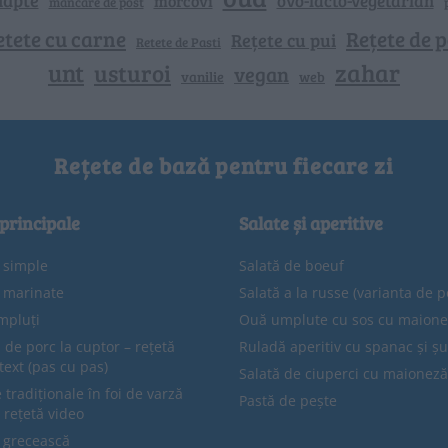
morcovi
mancare de post
etete cu carne
Rețete de p
Rețete cu pui
Retete de Pasti
unt
zahar
usturoi
vegan
vanilie
web
Rețete de bază pentru fiecare zi
 principale
Salate și aperitive
e simple
Salată de boeuf
e marinate
Salată a la russe (varianta de p
mpluți
Ouă umplute cu sos cu maion
 de porc la cuptor – rețetă
Ruladă aperitiv cu spanac și ș
text (pas cu pas)
Salată de ciuperci cu maioneză
tradiționale în foi de varză
Pastă de pește
 rețetă video
 grecească