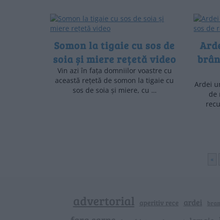
Somon la tigaie cu sos de
Arde
soia și miere rețetă video
brânz
Vin azi în fața domniilor voastre cu
această rețetă de somon la tigaie cu
Ardei u
sos de soia și miere, cu …
de 
recu
«
advertorial
ardei
aperitiv rece
bra
fara carne