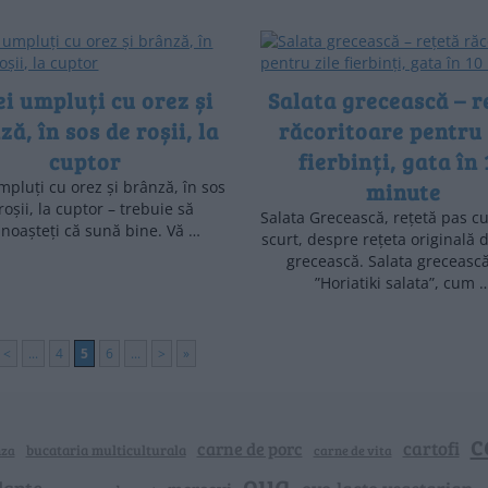
i umpluți cu orez și
Salata grecească – r
ă, în sos de roșii, la
răcoritoare pentru 
cuptor
fierbinți, gata în 
mpluți cu orez și brânză, în sos
minute
roșii, la cuptor – trebuie să
Salata Grecească, rețetă pas cu
noașteți că sună bine. Vă …
scurt, despre rețeta originală 
grecească. Salata greceasc
”Horiatiki salata”, cum 
<
...
4
5
6
...
>
»
c
cartofi
carne de porc
bucataria multiculturala
nza
carne de vita
oua
lapte
ovo-lacto-vegetarian