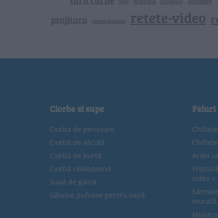
lamaie
friptura
free
fursecuri
retete-video
r
prajitura
reteta italiana
Ciorbe si supe
Feluri
Ciorba de perișoare
Chiftel
Ciorbă de văcuță
Chiftel
Ciorbă de burtă
Ardei u
Ciorbă rădăuțeană
Friptură
video + 
Supă de găină
Sarmale 
Găluște pufoase pentru supă
murată,
Musaca