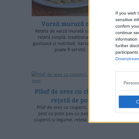
pas 
del
If you wish 
sensitive in
Varză murată călită
confirm you
Rețeta de varză murată călită este o
continue se
rețetă simplă, tradițională, foarte
information 
gustoasă și nutritivă. Varza acră călită
further disc
poate fi servită …
participants
Downstream 
Persona
Pilaf de orez cu ciuperci,
Ciorb
rețetă de post
Pilaf de orez cu ciuperci, rețetă de
Ciorbă 
post cu poze pas cu pas. Orez cu
culi
ciuperci și legume, rețetă culinară. …
ciorba