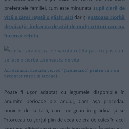
preferatele familiei, cum este minunata
supă clară de
vită a cărei rețetă o găsiți aici
dar și
gustoasa ciorbă
de văcuță, îndrăgită de atât de mulți cititori care au
încercat rețeta
.
Am denumit această ciorbă ”țărănească” pentru că e un
preparat rustic și sezonal.
Poate fi ușor adaptat cu legumele disponibile în
anumite perioade ale anului
.
Cam așa procedau
bunicile de la țară, care mergeau în grădină și se
întorceau cu șorțul plin de ceea ce era de cules în acel