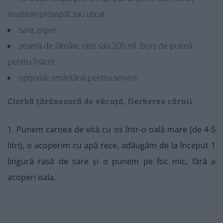
leuștean proaspăt sau uscat
sare, piper
zeamă de lămâie, oțet sau 200 ml. borș de putină
pentru înăcrit
opțional: smântână pentru servire
Ciorbă țărănească de văcuță, fierberea cărnii
1. Punem carnea de vită cu os într-o oală mare (de 4-5
litri), o acoperim cu apă rece, adăugăm de la început 1
lingură rasă de sare și o punem pe foc mic, fără a
acoperi oala.