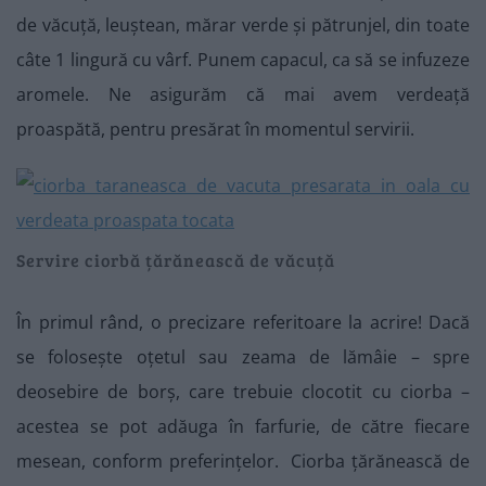
de văcuță, leuștean, mărar verde și pătrunjel, din toate
câte 1 lingură cu vârf. Punem capacul, ca să se infuzeze
aromele. Ne asigurăm că mai avem verdeață
proaspătă, pentru presărat în momentul servirii.
Servire ciorbă țărănească de văcuță
În primul rând, o precizare referitoare la acrire! Dacă
se folosește oțetul sau zeama de lămâie – spre
deosebire de borș, care trebuie clocotit cu ciorba –
acestea se pot adăuga în farfurie, de către fiecare
mesean, conform preferințelor. Ciorba țărănească de