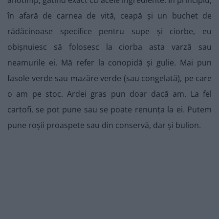
anotimp, gătind exact cu acele ingrediente. În principiu,
în afară de carnea de vită, ceapă și un buchet de
rădăcinoase specifice pentru supe și ciorbe, eu
obișnuiesc să folosesc la ciorba asta varză sau
neamurile ei. Mă refer la conopidă și gulie. Mai pun
fasole verde sau mazăre verde (sau congelată), pe care
o am pe stoc. Ardei gras pun doar dacă am. La fel
cartofi, se pot pune sau se poate renunța la ei. Putem
pune roșii proaspete sau din conservă, dar și bulion.