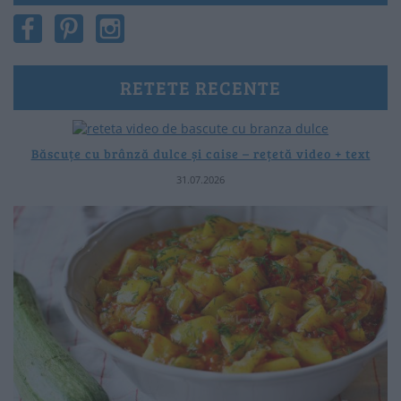
RETETE RECENTE
Băscuțe cu brânză dulce și caise – rețetă video + text
31.07.2026