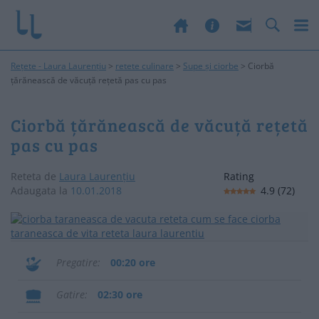
Rețete - Laura Laurențiu
>
retete culinare
>
Supe și ciorbe
>
Ciorbă
țărănească de văcuță rețetă pas cu pas
Ciorbă țărănească de văcuță rețetă
pas cu pas
Reteta de
Laura Laurențiu
Rating
Adaugata la
10.01.2018
4.9
(
72
)
Pregatire
00:20 ore
Gatire
02:30 ore