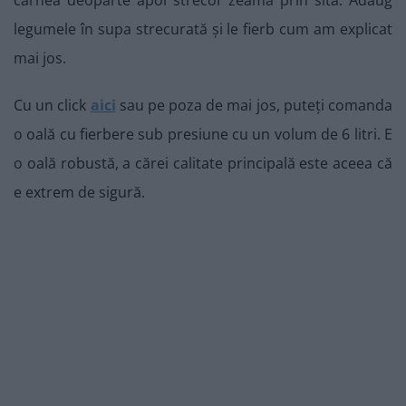
carnea deoparte apoi strecor zeama prin sită. Adaug
legumele în supa strecurată și le fierb cum am explicat
mai jos.
Cu un click
aici
sau pe poza de mai jos, puteți comanda
o oală cu fierbere sub presiune cu un volum de 6 litri. E
o oală robustă, a cărei calitate principală este aceea că
e extrem de sigură.