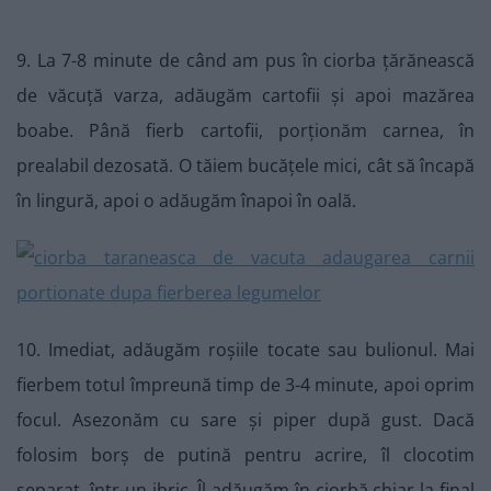
9. La 7-8 minute de când am pus în ciorba țărănească
de văcuță varza, adăugăm cartofii și apoi mazărea
boabe. Până fierb cartofii, porționăm carnea, în
prealabil dezosată. O tăiem bucățele mici, cât să încapă
în lingură, apoi o adăugăm înapoi în oală.
10. Imediat, adăugăm roșiile tocate sau bulionul. Mai
fierbem totul împreună timp de 3-4 minute, apoi oprim
focul. Asezonăm cu sare și piper după gust. Dacă
folosim borș de putină pentru acrire, îl clocotim
separat, într-un ibric. Îl adăugăm în ciorbă chiar la final