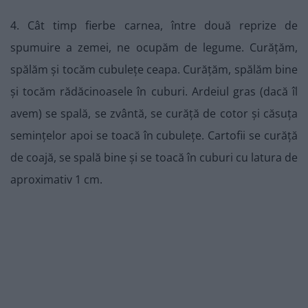
4. Cât timp fierbe carnea, între două reprize de
spumuire a zemei, ne ocupăm de legume. Curățăm,
spălăm și tocăm cubulețe ceapa. Curățăm, spălăm bine
și tocăm rădăcinoasele în cuburi. Ardeiul gras (dacă îl
avem) se spală, se zvântă, se curăță de cotor și căsuța
semințelor apoi se toacă în cubulețe. Cartofii se curăță
de coajă, se spală bine și se toacă în cuburi cu latura de
aproximativ 1 cm.