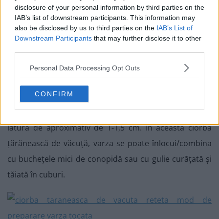
disclosure of your personal information by third parties on the
IAB’s list of downstream participants. This information may
also be disclosed by us to third parties on the
IAB’s List of
Downstream Participants
that may further disclose it to other
third parties.
Personal Data Processing Opt Outs
CONFIRM
5. Varza se toacă, nu e nevoie să se toace foarte fin, ca
pentru salata de varză, ci mai degrabă în pătrățele cu
latura de aproximativ de 1-1,5 cm. În această ciorbă
țărănească de văcuță, varza se poate înlocui/combina
cu buchețele mici de conopidă sau cu gulie curățată și
tăiată în cuburi.