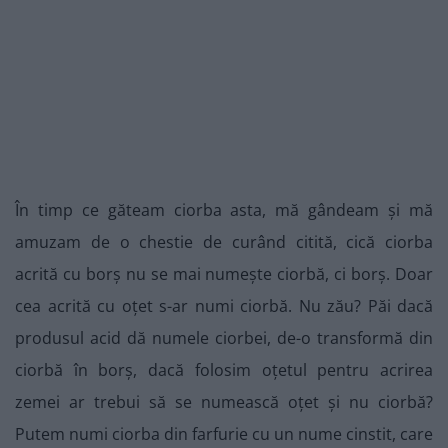
În timp ce găteam ciorba asta, mă gândeam și mă
amuzam de o chestie de curând citită, cică ciorba
acrită cu borș nu se mai numește ciorbă, ci borș. Doar
cea acrită cu oțet s-ar numi ciorbă. Nu zău? Păi dacă
produsul acid dă numele ciorbei, de-o transformă din
ciorbă în borș, dacă folosim oțetul pentru acrirea
zemei ar trebui să se numească oțet și nu ciorbă?
Putem numi ciorba din farfurie cu un nume cinstit, care