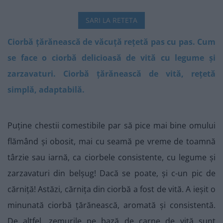
SARI LA RETETA
Ciorbă țărănească de văcuță rețetă pas cu pas. Cum
se face o ciorbă delicioasă de vită cu legume și
zarzavaturi. Ciorbă țărănească de vită, rețetă
simplă, adaptabilă.
Puține chestii comestibile par să pice mai bine omului
flămând și obosit, mai cu seamă pe vreme de toamnă
târzie sau iarnă, ca ciorbele consistente, cu legume și
zarzavaturi din belșug! Dacă se poate, și c-un pic de
cărniță! Astăzi, cărnița din ciorbă a fost de vită. A ieșit o
minunată ciorbă țărănească, aromată și consistentă.
De altfel, zemurile pe bază de carne de vită sunt