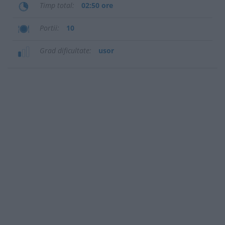
Timp total
02:50 ore
Portii
10
Grad dificultate
usor