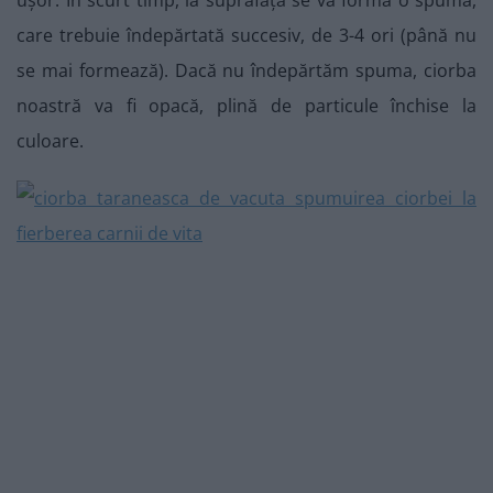
ușor. În scurt timp, la suprafață se va forma o spumă,
care trebuie îndepărtată succesiv, de 3-4 ori (până nu
se mai formează). Dacă nu îndepărtăm spuma, ciorba
noastră va fi opacă, plină de particule închise la
culoare.