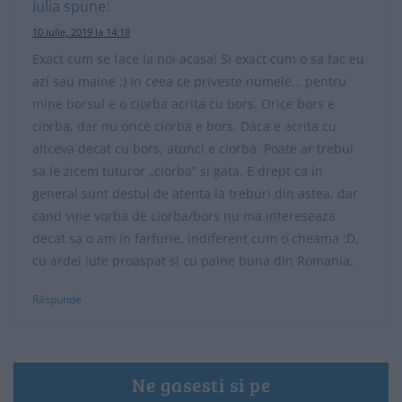
Iulia
spune:
10 iulie, 2019 la 14:18
Exact cum se face la noi acasa! Si exact cum o sa fac eu
azi sau maine :) In ceea ce priveste numele… pentru
mine borsul e o ciorba acrita cu bors. Orice bors e
ciorba, dar nu orice ciorba e bors. Daca e acrita cu
altceva decat cu bors, atunci e ciorba. Poate ar trebui
sa le zicem tuturor „ciorba” si gata. E drept ca in
general sunt destul de atenta la treburi din astea, dar
cand vine vorba de ciorba/bors nu ma intereseaza
decat sa o am in farfurie, indiferent cum o cheama :D,
cu ardei iute proaspat si cu paine buna din Romania.
Răspunde
Ne gasesti si pe