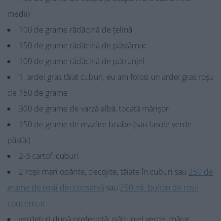
medii)
100 de grame rădăcină de țelină
150 de grame rădăcină de păstârnac
100 de grame rădăcină de pătrunjel
1 ardei gras tăiat cuburi, eu am folosi un ardei gras roșu
de 150 de grame
300 de grame de varză albă, tocată mărișor
150 de grame de mazăre boabe (sau fasole verde
păstăi)
2-3 cartofi cuburi
2 roșii mari opărite, decojite, tăiate în cuburi sau
250 de
grame de roșii din conservă
sau
250 ml. bulion de roșii
concentrat
verdețuri după preferință: pătrunjel verde, mărar,