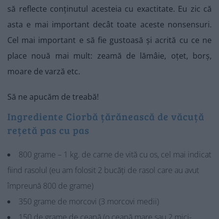
să reflecte conținutul acesteia cu exactitate. Eu zic că
asta e mai important decât toate aceste nonsensuri.
Cel mai important e să fie gustoasă și acrită cu ce ne
place nouă mai mult: zeamă de lămâie, oțet, borș,
moare de varză etc.
Să ne apucăm de treabă!
Ingrediente Ciorbă țărănească de văcuță
rețetă pas cu pas
800 grame – 1 kg. de carne de vită cu os, cel mai indicat
fiind rasolul (eu am folosit 2 bucăți de rasol care au avut
împreună 800 de grame)
350 grame de morcovi (3 morcovi medii)
150 de grame de ceapă (o ceapă mare sau 2 mici-