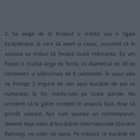
2. Se alege de la început o cratiță sau o tigaie
încăpătoare, la care să avem și capac, socotind că în
aceasta va trebui să încapă toată mâncarea. Eu am
folosit o cratiță largă de fontă, cu diametrul de 28 de
centimetri și adâncimea de 8 centimetri. În vasul ales
se încinge 2 lingură de ulei apoi bucățile de pui se
rumenesc la foc mediu-iute pe toate părțile. Nu
urmărim să le gătim complet în această fază, doar să
prindă culoare. Așa cum spunea un contemporan,
devenit deja clasic al bucătăriei internaționale (Gordon
Ramsey), no color no taste. Pe măsură ce bucățile de