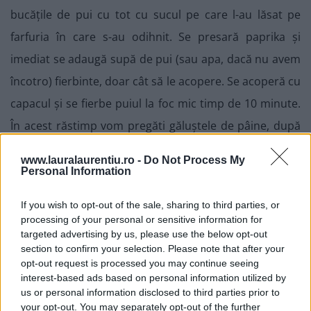
bucățile de pui cu tot cu sucul pe care l-au lăsat pe
farfuria în care s-au odihnit. Se presară paprika și
imediat se adaugă supă de pui (sau apa, dacă nu avem
încotro) fierbinte, doar cât să le acopere. Se acoperă cu
capacul și se fierbe puiul la foc mic timp de 10 minute.
În acest răstimp vom pregăti găluștele de pâine, după
cum veți citi la punctul 5.
www.lauralaurentiu.ro -
Do Not Process My
Personal Information
If you wish to opt-out of the sale, sharing to third parties, or
processing of your personal or sensitive information for
targeted advertising by us, please use the below opt-out
section to confirm your selection. Please note that after your
opt-out request is processed you may continue seeing
interest-based ads based on personal information utilized by
us or personal information disclosed to third parties prior to
your opt-out. You may separately opt-out of the further