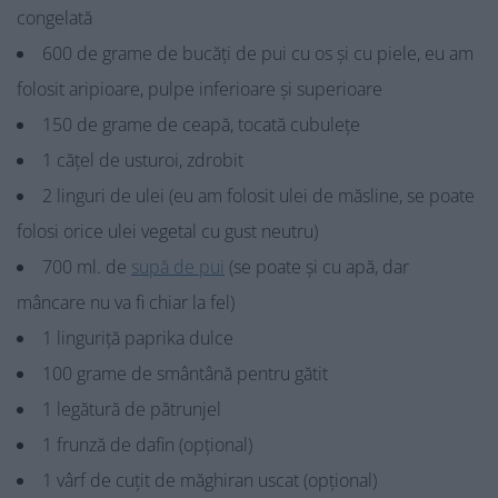
congelată
600 de grame de bucăți de pui cu os și cu piele, eu am
folosit aripioare, pulpe inferioare și superioare
150 de grame de ceapă, tocată cubulețe
1 cățel de usturoi, zdrobit
2 linguri de ulei (eu am folosit ulei de măsline, se poate
folosi orice ulei vegetal cu gust neutru)
700 ml. de
supă de pui
(se poate și cu apă, dar
mâncare nu va fi chiar la fel)
1 linguriță paprika dulce
100 grame de smântână pentru gătit
1 legătură de pătrunjel
1 frunză de dafin (opțional)
1 vârf de cuțit de măghiran uscat (opțional)