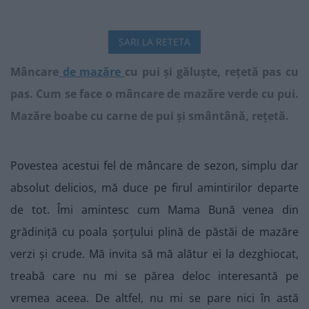
SARI LA RETETA
Mâncare
de mazăre
cu pui și găluște, rețetă pas cu
pas. Cum se face o
mâncare
de mazăre verde cu pui.
Mazăre boabe cu carne de pui și smântână, rețetă.
Povestea acestui fel de mâncare de sezon, simplu dar
absolut delicios, mă duce pe firul amintirilor departe
de tot. Îmi amintesc cum Mama Bună venea din
grădiniță cu poala șorțului plină de păstăi de mazăre
verzi și crude. Mă invita să mă alătur ei la dezghiocat,
treabă care nu mi se părea deloc interesantă pe
vremea aceea. De altfel, nu mi se pare nici în astă