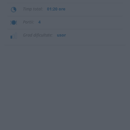
Timp total
01:20 ore
Portii
4
Grad dificultate
usor