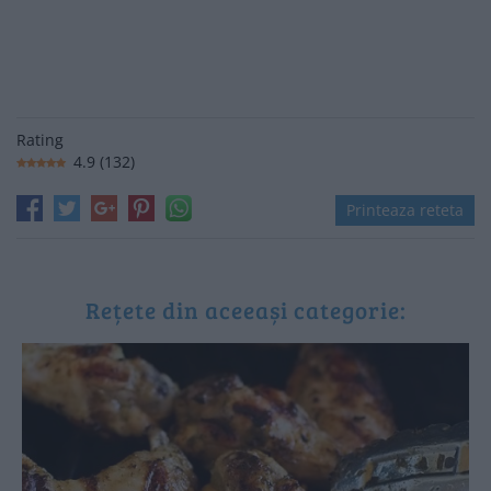
Rating
4.9
(
132
)
Printeaza reteta
Rețete din aceeași categorie: