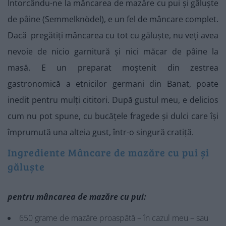
Întorcându-ne la mâncarea de mazăre cu pui și găluște
de pâine (Semmelknödel), e un fel de mâncare complet.
Dacă pregătiți mâncarea cu tot cu găluște, nu veți avea
nevoie de nicio garnitură și nici măcar de pâine la
masă. E un preparat moștenit din zestrea
gastronomică a etnicilor germani din Banat, poate
inedit pentru mulți cititori. După gustul meu, e delicios
cum nu pot spune, cu bucățele fragede și dulci care își
împrumută una alteia gust, într-o singură cratiță.
Ingrediente Mâncare de mazăre cu pui și
găluște
pentru mâncarea de mazăre cu pui:
650 grame de mazăre proaspătă – în cazul meu – sau