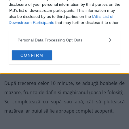
disclosure of your personal information by third parties on the
IAB’s list of downstream participants. This information may
also be disclosed by us to third parties on the
IAB’s List of
Downstream Participants
that may further disclose it to other
third parties.
Personal Data Processing Opt Outs
CONFIRM
După trecerea celor 10 minute, se adaugă boabele de
mazăre, frunza de dafin și măghiranul (dacă le folosiți).
Se completează cu supă sau apă, cât să plutească
mazărea iar puiul să fie aproape complet acoperit.