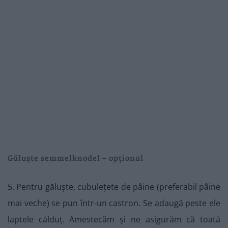
Găluște semmelknodel – opțional
5. Pentru găluște, cubulețete de pâine (preferabil pâine
mai veche) se pun într-un castron. Se adaugă peste ele
laptele călduț. Amestecăm și ne asigurăm că toată