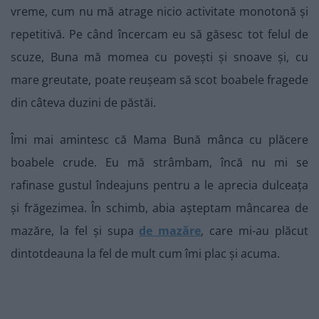
vreme, cum nu mă atrage nicio activitate monotonă și
repetitivă. Pe când încercam eu să găsesc tot felul de
scuze, Buna mă momea cu povești și snoave și, cu
mare greutate, poate reușeam să scot boabele fragede
din câteva duzini de păstăi.
Îmi mai amintesc că Mama Bună mânca cu plăcere
boabele crude. Eu mă strâmbam, încă nu mi se
rafinase gustul îndeajuns pentru a le aprecia dulceața
și frăgezimea. În schimb, abia așteptam mâncarea de
mazăre, la fel și supa
de mazăre
, care mi-au plăcut
dintotdeauna la fel de mult cum îmi plac și acuma.