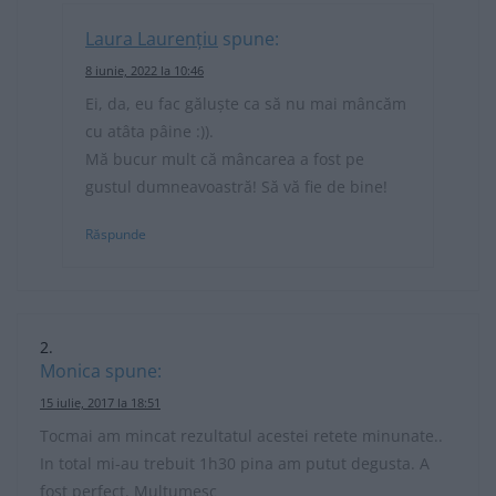
Laura Laurențiu
spune:
8 iunie, 2022 la 10:46
Ei, da, eu fac găluște ca să nu mai mâncăm
cu atâta pâine :)).
Mă bucur mult că mâncarea a fost pe
gustul dumneavoastră! Să vă fie de bine!
Răspunde
Monica
spune:
15 iulie, 2017 la 18:51
Tocmai am mincat rezultatul acestei retete minunate..
In total mi-au trebuit 1h30 pina am putut degusta. A
fost perfect. Multumesc