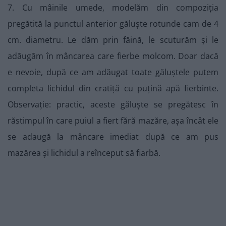
7. Cu mâinile umede, modelăm din compoziția
pregătită la punctul anterior găluște rotunde cam de 4
cm. diametru. Le dăm prin făină, le scuturăm și le
adăugăm în mâncarea care fierbe molcom. Doar dacă
e nevoie, după ce am adăugat toate găluștele putem
completa lichidul din cratiță cu puțină apă fierbinte.
Observație: practic, aceste găluște se pregătesc în
răstimpul în care puiul a fiert fără mazăre, așa încât ele
se adaugă la mâncare imediat după ce am pus
mazărea și lichidul a reînceput să fiarbă.