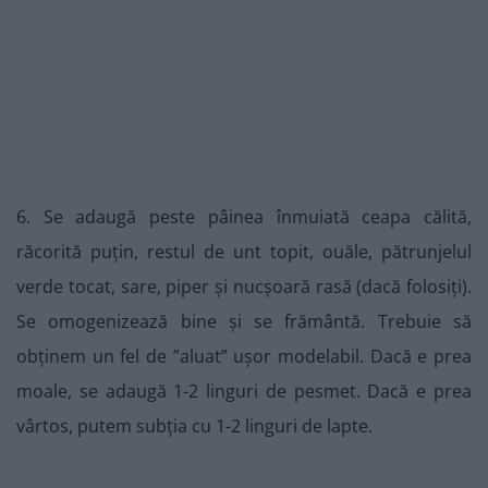
6. Se adaugă peste pâinea înmuiată ceapa călită,
răcorită puțin, restul de unt topit, ouăle, pătrunjelul
verde tocat, sare, piper și nucșoară rasă (dacă folosiți).
Se omogenizează bine și se frământă. Trebuie să
obținem un fel de ”aluat” ușor modelabil. Dacă e prea
moale, se adaugă 1-2 linguri de pesmet. Dacă e prea
vârtos, putem subția cu 1-2 linguri de lapte.