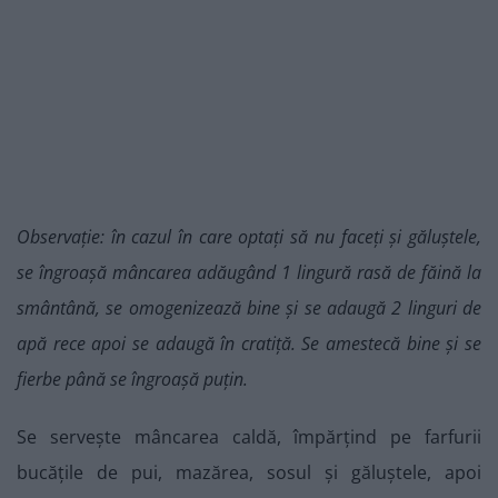
Observație: în cazul în care optați să nu faceți și găluștele,
se îngroașă mâncarea adăugând 1 lingură rasă de făină la
smântână, se omogenizează bine și se adaugă 2 linguri de
apă rece apoi se adaugă în cratiță. Se amestecă bine și se
fierbe până se îngroașă puțin.
Se servește mâncarea caldă, împărțind pe farfurii
bucățile de pui, mazărea, sosul și găluștele, apoi