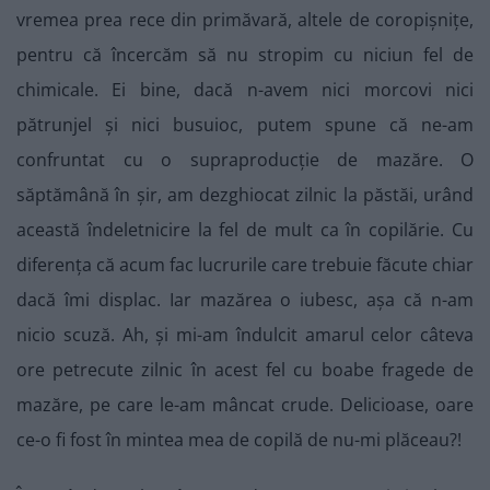
vremea prea rece din primăvară, altele de coropișnițe,
pentru că încercăm să nu stropim cu niciun fel de
chimicale. Ei bine, dacă n-avem nici morcovi nici
pătrunjel și nici busuioc, putem spune că ne-am
confruntat cu o supraproducție de mazăre. O
săptămână în șir, am dezghiocat zilnic la păstăi, urând
această îndeletnicire la fel de mult ca în copilărie. Cu
diferența că acum fac lucrurile care trebuie făcute chiar
dacă îmi displac. Iar mazărea o iubesc, așa că n-am
nicio scuză. Ah, și mi-am îndulcit amarul celor câteva
ore petrecute zilnic în acest fel cu boabe fragede de
mazăre, pe care le-am mâncat crude. Delicioase, oare
ce-o fi fost în mintea mea de copilă de nu-mi plăceau?!