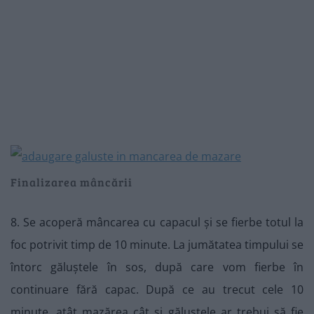
Finalizarea mâncării
8. Se acoperă mâncarea cu capacul și se fierbe totul la
foc potrivit timp de 10 minute. La jumătatea timpului se
întorc găluștele în sos, după care vom fierbe în
continuare fără capac. După ce au trecut cele 10
minute, atât mazărea cât și găluștele ar trebui să fie