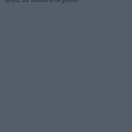
Simplu, dar desăvârșit de gustos!