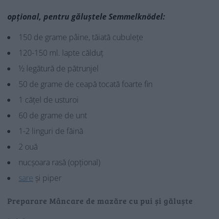
opțional, pentru găluștele Semmelknödel:
150 de grame pâine, tăiată cubulețe
120-150 ml. lapte călduț
½ legătură de pătrunjel
50 de grame de ceapă tocată foarte fin
1 cățel de usturoi
60 de grame de unt
1-2 linguri de făină
2 ouă
nucșoara rasă (opțional)
sare
și piper
Preparare Mâncare de mazăre cu pui și găluște