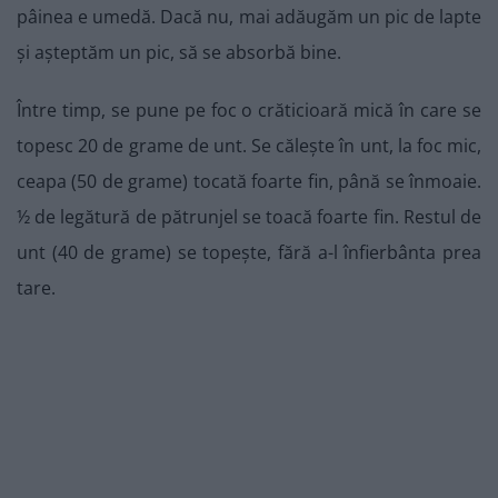
pâinea e umedă. Dacă nu, mai adăugăm un pic de lapte
și așteptăm un pic, să se absorbă bine.
Între timp, se pune pe foc o crăticioară mică în care se
topesc 20 de grame de unt. Se călește în unt, la foc mic,
ceapa (50 de grame) tocată foarte fin, până se înmoaie.
½ de legătură de pătrunjel se toacă foarte fin. Restul de
unt (40 de grame) se topește, fără a-l înfierbânta prea
tare.