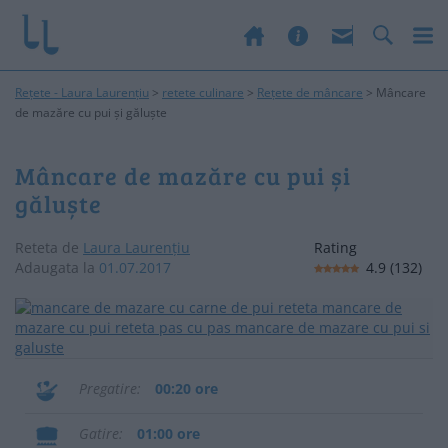
Rețete - Laura Laurențiu
>
retete culinare
>
Rețete de mâncare
>
Mâncare
de mazăre cu pui și găluște
Mâncare de mazăre cu pui și
găluște
Reteta de
Laura Laurențiu
Rating
Adaugata la
01.07.2017
4.9
(
132
)
Pregatire
00:20 ore
Gatire
01:00 ore