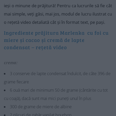
ieși o minune de prăjitură! Pentru ca lucrurile să fie cât
mai simple, veți găsi, mai jos, modul de lucru ilustrat cu
o rețetă video detaliată cât și în format text, pe pași.
Ingrediente prăjitura Marlenka cu foi cu
miere și cacao și cremă de lapte
condensat – rețetă video
crema:
3 conserve de lapte condensat îndulcit, de câte 396 de
grame fiecare
6 ouă mari de minimum 50 de grame (cântărite cu tot
cu coajă), dacă sunt mai mici puneți unul în plus
300 de grame de miere de albine
2 plicuri de zahăr vanilat bourbon