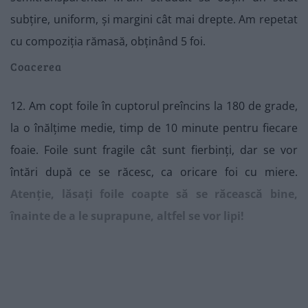
subțire, uniform, și margini cât mai drepte. Am repetat
cu compoziția rămasă, obținând 5 foi.
Coacerea
12. Am copt foile în cuptorul preîncins la 180 de grade,
la o înălțime medie, timp de 10 minute pentru fiecare
foaie. Foile sunt fragile cât sunt fierbinți, dar se vor
întări după ce se răcesc, ca oricare foi cu miere.
Atenție, lăsați foile coapte să se răcească bine,
înainte de a le suprapune, altfel se vor lipi!