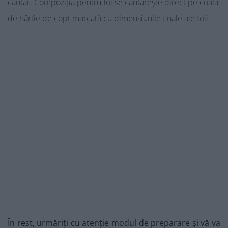
cântar. Compoziția pentru foi se cântărește direct pe coala
de hârtie de copt marcată cu dimensiunile finale ale foii.
În rest, urmăriți cu atenție modul de preparare și vă va