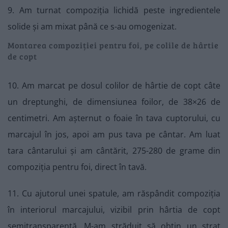
9. Am turnat compoziția lichidă peste ingredientele
solide și am mixat până ce s-au omogenizat.
Montarea compoziției pentru foi, pe colile de hârtie
de copt
10. Am marcat pe dosul colilor de hârtie de copt câte
un dreptunghi, de dimensiunea foilor, de 38×26 de
centimetri. Am așternut o foaie în tava cuptorului, cu
marcajul în jos, apoi am pus tava pe cântar. Am luat
tara cântarului și am cântărit, 275-280 de grame din
compoziția pentru foi, direct în tavă.
11. Cu ajutorul unei spatule, am răspândit compoziția
în interiorul marcajului, vizibil prin hârtia de copt
semitransparentă. M-am străduit să obțin un strat