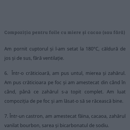
Compoziția pentru foile cu miere și cacao (sau fără)
Am pornit cuptorul și l-am setat la 180°C, căldură de
jos și de sus, fără ventilație.
6. Într-o crăticioară, am pus untul, mierea și zahărul.
Am pus crăticioara pe foc și am amestecat din când în
când, până ce zahărul s-a topit complet. Am luat
compoziția de pe foc și am lăsat-o să se răcească bine.
7. Într-un castron, am amestecat făina, cacaoa, zahărul
vanilat bourbon, sarea și bicarbonatul de sodiu.