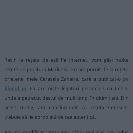
Revin la rețeta de azi! Pe internet, vom găsi multe
rețete de prăjitură Marlenka. Eu am pornit de la rețeta
prietenei mele Cerasela Zaharie, care a publicat-o
pe
blogul ei
. Ea are niște legături personale cu Cehia,
unde a petrecut destul de mult timp, în ultimii ani. Din
acest motiv, am concluzionat că rețeta Ceraselei
trebuie să fie apropiată de cea autentică.
Am mai modificat rețeta întrucâtva, mai ales, am redus