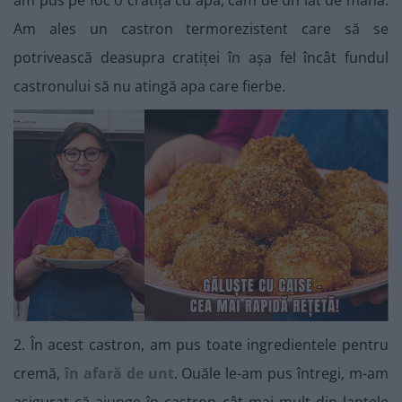
am pus pe foc o cratiță cu apă, cam de un lat de mână.
Am ales un castron termorezistent care să se
potrivească deasupra cratiței în așa fel încât fundul
castronului să nu atingă apa care fierbe.
2. În acest castron, am pus toate ingredientele pentru
cremă,
în afară de unt
. Ouăle le-am pus întregi, m-am
asigurat că ajunge în castron cât mai mult din laptele