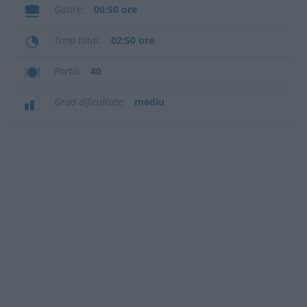
Gatire
00:50 ore
Timp total
02:50 ore
Portii
40
Grad dificultate
mediu