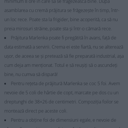
minimum 8 ore în care să se frăgezească bine. După
asamblarea cu cremă prăjitura se frăgezește în timp, într-
un loc rece. Poate sta la frigider, bine acoperită, ca să nu
preia mirosuri străine, poate sta și într-o cămară rece.
Prăjitura Marlenka poate fi pregătită în avans, față de
data estimată a servirii. Crema ei este fiartă, nu se alterează
ușor, de aceea se și pretează să fie preparată industrial, așa
cum deja am menționat. Totul e să reușiți să o ascundeți
bine, nu cumva să dispară!
Pentru rețeta de prăjitură Marlenka se coc 5 foi. Avem
nevoie de 5 coli de hârtie de copt, marcate pe dos cu un
dreptunghi de 38×26 de centimetri. Compoziția foilor se
montează direct pe aceste coli.
Pentru a obține foi de dimensiuni egale, e nevoie de