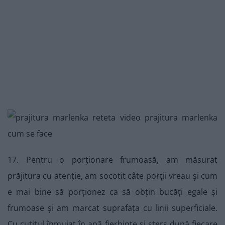
17. Pentru o porționare frumoasă, am măsurat
prăjitura cu atenție, am socotit câte porții vreau și cum
e mai bine să porționez ca să obțin bucăți egale și
frumoase și am marcat suprafața cu linii superficiale.
Cu cuțitul înmuiat în apă fierbinte și șters după fiecare