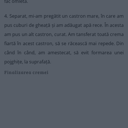
fac omletă.
4. Separat, mi-am pregătit un castron mare, în care am
pus cuburi de gheață și am adăugat apă rece. În acesta
am pus un alt castron, curat. Am tansferat toată crema
fiartă în acest castron, să se răcească mai repede. Din
când în când, am amestecat, să evit formarea unei
pojghițe, la suprafață.
Finalizarea cremei