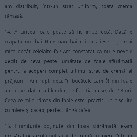
am distribuit, într-un strat uniform, toată crema
rămasă.
14. A cincea foaie poate să fie imperfectă. Dacă e
crăpată, nu-i bai. Nu e mare bai nici dacă iese puțin mai
mică decât celelalte foi! Am constatat că nu e nevoie
decât de ceva peste jumătate de foaie sfărâmată
pentru a acoperi complet ultimul strat de cremă al
prăjiturii. Am rupt, deci, în bucățele cam ²⁄3 din foaie
apoiu am dat-o la blender, pe funcția pulse, de 2-3 ori.
Ceea ce mi-a rămas din foaie este, practic, un biscuite
cu miere și cacao, perfect lângă cafea.
15. Firimiturile obținute din foaia sfărâmată le-am
presărat peste ultimul strat de cremă cu miere, într-un