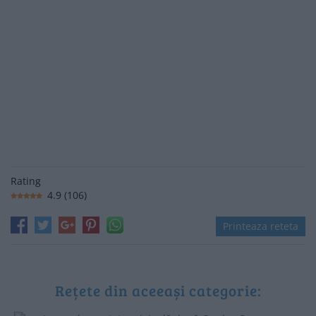
Rating
4.9
(
106
)
Printeaza reteta
Rețete din aceeași categorie: