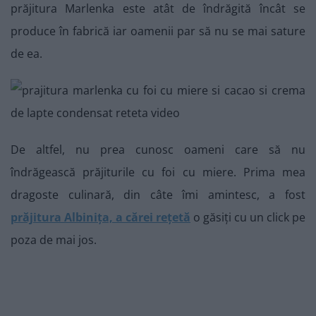
prăjitura Marlenka este atât de îndrăgită încât se
produce în fabrică iar oamenii par să nu se mai sature
de ea.
De altfel, nu prea cunosc oameni care să nu
îndrăgească prăjiturile cu foi cu miere. Prima mea
dragoste culinară, din câte îmi amintesc, a fost
prăjitura Albinița, a cărei rețetă
o găsiți cu un click pe
poza de mai jos.