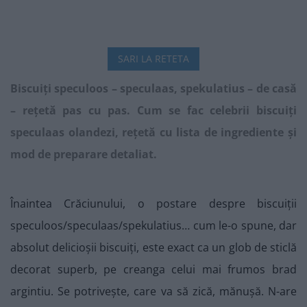
SARI LA RETETA
Biscuiți speculoos – speculaas, spekulatius – de casă
– rețetă pas cu pas. Cum se fac celebrii biscuiți
speculaas olandezi, rețetă cu lista de ingrediente și
mod de preparare detaliat.
Înaintea Crăciunului, o postare despre biscuiții
speculoos/speculaas/spekulatius… cum le-o spune, dar
absolut delicioșii biscuiți, este exact ca un glob de sticlă
decorat superb, pe creanga celui mai frumos brad
argintiu. Se potrivește, care va să zică, mănușă. N-are