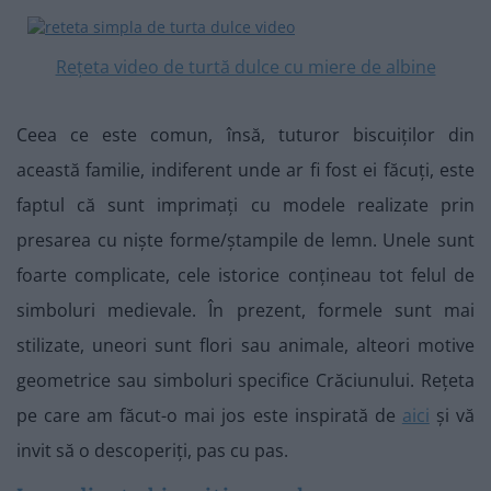
Rețeta video de turtă dulce cu miere de albine
Ceea ce este comun, însă, tuturor biscuiților din
această familie, indiferent unde ar fi fost ei făcuți, este
faptul că sunt imprimați cu modele realizate prin
presarea cu niște forme/ștampile de lemn. Unele sunt
foarte complicate, cele istorice conțineau tot felul de
simboluri medievale. În prezent, formele sunt mai
stilizate, uneori sunt flori sau animale, alteori motive
geometrice sau simboluri specifice Crăciunului. Rețeta
pe care am făcut-o mai jos este inspirată de
aici
și vă
invit să o descoperiți, pas cu pas.