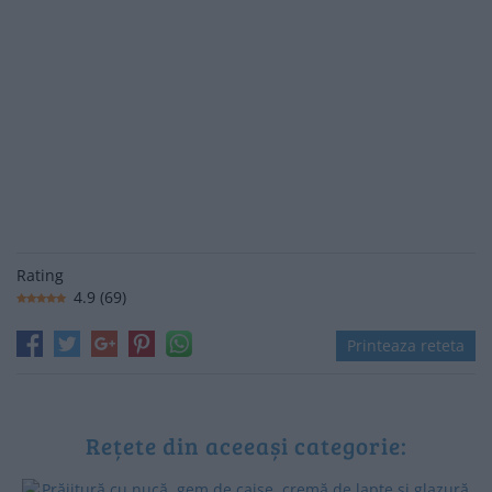
Rating
4.9
(
69
)
Printeaza reteta
Rețete din aceeași categorie: