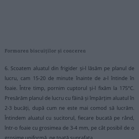
Formarea biscuiților și coacerea
6. Scoatem aluatul din frigider și-l lăsăm pe planul de
lucru, cam 15-20 de minute înainte de a-l întinde în
foaie. Între timp, pornim cuptorul și-l fixăm la 175°C.
Presărăm planul de lucru cu făină și împărțim aluatul în
2-3 bucăți, după cum ne este mai comod să lucrăm.
Întindem aluatul cu sucitorul, fiecare bucată pe rând,
într-o foaie cu grosimea de 3-4 mm, pe cât posibil de o
grosime uniformă, pe toată suprafața.