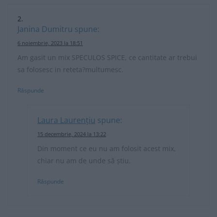
Janina Dumitru
spune:
6 noiembrie, 2023 la 18:51
Am gasit un mix SPECULOS SPICE, ce cantitate ar trebui
sa folosesc in reteta?multumesc.
Răspunde
Laura Laurențiu
spune:
15 decembrie, 2024 la 13:22
Din moment ce eu nu am folosit acest mix,
chiar nu am de unde să știu.
Răspunde