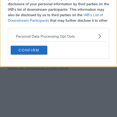
5. Întindem pe planul de lucru o bucată mare de folie
disclosure of your personal information by third parties on the
IAB’s list of downstream participants. This information may
alimentară. Răsturnăm pe aceasta toate firmiturile din
also be disclosed by us to third parties on the
IAB’s List of
castron și le adunăm laolaltă. Frământăm un pic cu
Downstream Participants
that may further disclose it to other
third parties.
mâinile, mai degrabă presăm totul până când obținem
Personal Data Processing Opt Outs
un aluat compact. Aplatizăm aluatul și-l dăm la frigider
pentru cel puțin 30 de minute. Aluatul de biscuiți
CONFIRM
speculoos se poate lăsa până la 24 de ore la frigider.