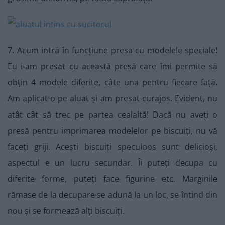
7. Acum intră în funcțiune presa cu modelele speciale!
Eu i-am presat cu această presă care îmi permite să
obțin 4 modele diferite, câte una pentru fiecare față.
Am aplicat-o pe aluat și am presat curajos. Evident, nu
atât cât să trec pe partea cealaltă! Dacă nu aveți o
presă pentru imprimarea modelelor pe biscuiți, nu vă
faceți griji. Acești biscuiți speculoos sunt delicioși,
aspectul e un lucru secundar. Îi puteți decupa cu
diferite forme, puteți face figurine etc. Marginile
rămase de la decupare se adună la un loc, se întind din
nou și se formează alți biscuiți.