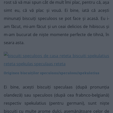
rost să vă mai spun cât de mult îmi plac, pentru că, așa
simt eu, că vă plac și vouă. Ei bine, iată că acești
minunați biscuiți speculoos se pot face și acasă. Eu i-
am făcut, mi-am făcut și un ceai delicios de hibiscus și
m-am bucurat de niște momente perfecte de tihnă, în
seara asta.
Originea biscuiților speculaas/speculoos/spekulatius
Ei bine, acești biscuiți speculaas (după pronunția
olandeză) sau speculoos (după cea frabnco-belgiană)
respectiv spekulatius (pentru germani), sunt niște
biscuiți cu multe arome dulci, asemănătoare celor de