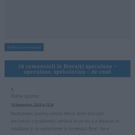
18 comentarii la Biscuiți speculoos –
speculaas, spekulatius – de casă
Dana
spune:
18 decembrie, 2024 la 15:34
Mulțumesc pentru reteta! Miros divin biscuiții.
Am totuși o problemă: zahărul brun nu s-a dizolvat în
totalitate și se vede/simte în produsul final. Ne e