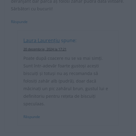
deranjant dar parca aș folosi zahăr pudră data viitoare.
Sărbători cu bucurii!
Răspunde
Laura Laurențiu
spune:
20 decembrie, 2024 la 17:21
Poate după coacere nu se va mai simți.
Sunt într-adevăr foarte gustoși acești
biscuiți și totuși nu aș recomanda să
folosiți zahăr alb (pudră), doar dacă
măcinați un pic zahărul brun, gustul lui e
definitoriu pentru rețeta de biscuiți
speculaas.
Răspunde