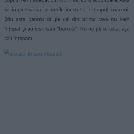
copt și i-am înțepat din loc în loc cu o scobitoare. Asta
va împiedica să se umfle inestetic în timpul coacerii.
Știu asta pentru că pe cei din prima tavă nu i-am
înțepat și au ieșit cam ”burtoși”. Nu ne place asta, așa
că-i înțepăm.