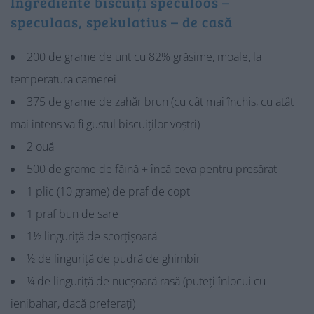
Ingrediente biscuiți speculoos –
speculaas, spekulatius – de casă
200 de grame de unt cu 82% grăsime, moale, la
temperatura camerei
375 de grame de zahăr brun (cu cât mai închis, cu atât
mai intens va fi gustul biscuiților voștri)
2 ouă
500 de grame de făină + încă ceva pentru presărat
1 plic (10 grame) de praf de copt
1 praf bun de sare
1½ linguriță de scorțișoară
½ de linguriță de pudră de ghimbir
¼ de linguriță de nucșoară rasă (puteți înlocui cu
ienibahar, dacă preferați)