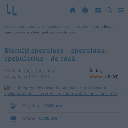
Rețete - Laura Laurențiu
>
retete culinare
>
prajituri si torturi
>
Biscuiți
speculoos – speculaas, spekulatius – de casă
Biscuiți speculoos – speculaas,
spekulatius – de casă
Reteta de
Laura Laurențiu
Rating
Adaugata la
19.12.2019
4.9
(
69
)
Pregatire
00:20 ore
Gatire
00:20 ore