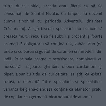
turtă dulce. Inițial, aceștia erau făcuți ca să fie
consumați de Sfântul Niculai. Cu timpul, au devenit
cumva sinonimi cu perioada Adventului (înaintea
Crăciunului). Acești biscuiți speculoos nu trebuie să
crească mult. Trebuie să fie subțiri și crocanți și foarte
aromați. E obligatoriu să conțină unt, zahăr brun (de
unde și culoarea și gustul de caramel) și mirodenii din
Indii. Principala aromă e scorțișoara, combinată cu
nucșoară, cuișoare, ghimbir, uneori cardamom și
piper. Doar cu titlu de curiozitate, să știți că există,
totuși, o diferență între speculoos și spekulatius:
varianta belgiană-olandeză conține ca afânător praful
de copt iar cea germană, bicarbonatul de amoniu.