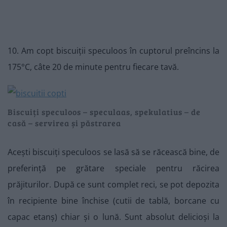
10. Am copt biscuiții speculoos în cuptorul preîncins la
175°C, câte 20 de minute pentru fiecare tavă.
Biscuiți speculoos – speculaas, spekulatius – de
casă – servirea și păstrarea
Acești biscuiți speculoos se lasă să se răcească bine, de
preferință pe grătare speciale pentru răcirea
prăjiturilor. După ce sunt complet reci, se pot depozita
în recipiente bine închise (cutii de tablă, borcane cu
capac etanș) chiar și o lună. Sunt absolut delicioși la