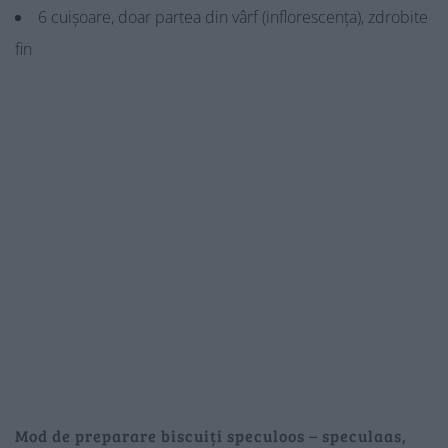
6 cuișoare, doar partea din vârf (inflorescența), zdrobite
fin
Mod de preparare biscuiți speculoos – speculaas,