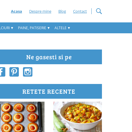
Acasa
Despre mine
Blog
Contact
CIURI
PAINE, PATISERIE
ALTELE
Ne gasesti si pe
RETETE RECENTE