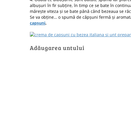
albușuri în fir subțire, în timp ce se bate în contin
mărește viteza și se bate până când bezeaua se răc
Se va obține… o spumă de căpșuni fermă și aromat
capșuni
.
Adăugarea untului