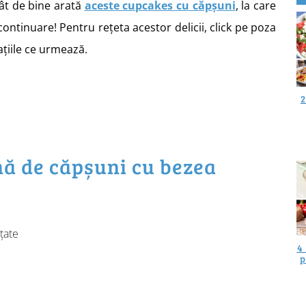
 cât de bine arată
aceste cupcakes cu căpșuni
, la care
continuare! Pentru rețeta acestor delicii, click pe poza
ațiile ce urmează.
2
mă de căpșuni cu bezea
țate
4
p