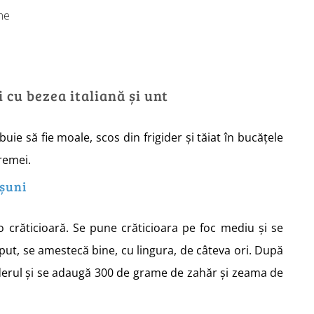
me
cu bezea italiană și unt
uie să fie moale, scos din frigider și tăiat în bucățele
remei.
pșuni
o crăticioară. Se pune crăticioara pe foc mediu și se
put, se amestecă bine, cu lingura, de câteva ori. După
derul și se adaugă 300 de grame de zahăr și zeama de