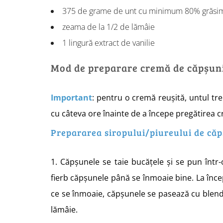
375 de grame de unt cu minimum 80% grăsi
zeama de la 1/2 de lămâie
1 lingură extract de vanilie
Mod de preparare cremă de căpșuni 
Important
: pentru o cremă reușită, untul treb
cu câteva ore înainte de a începe pregătirea c
Prepararea siropului/piureului de că
1. Căpșunele se taie bucățele și se pun într-
fierb căpșunele până se înmoaie bine. La înce
ce se înmoaie, căpșunele se pasează cu blen
lămâie.