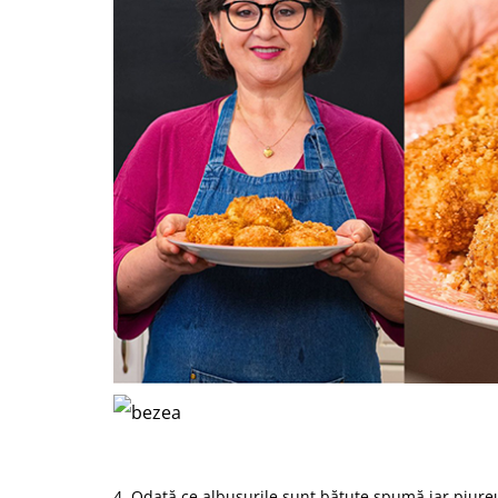
4. Odată ce albușurile sunt bătute spumă iar piure