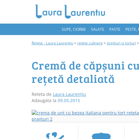
SUPE, CIORBE
SALATE
PASTE
PESTE,
Rețete - Laura Laurențiu
>
retete culinare
>
prajituri si torturi
Cremă de căpșuni cu 
rețetă detaliată
Reteta de
Laura Laurențiu
Adaugata la
09.05.2015