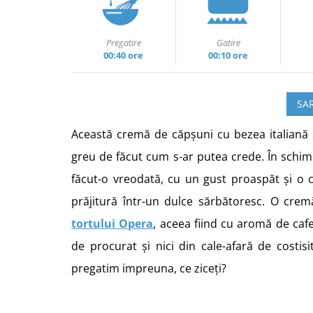
Pregatire
Gatire
00:40 ore
00:10 ore
SAR
Această cremă de căpșuni cu bezea italiană și
greu de făcut cum s-ar putea crede. În schi
făcut-o vreodată, cu un gust proaspăt și o 
prăjitură într-un dulce sărbătoresc. O cre
tortului Opera
,
aceea fiind cu aromă de caf
de procurat și nici din cale-afară de costis
pregatim impreuna, ce ziceți?