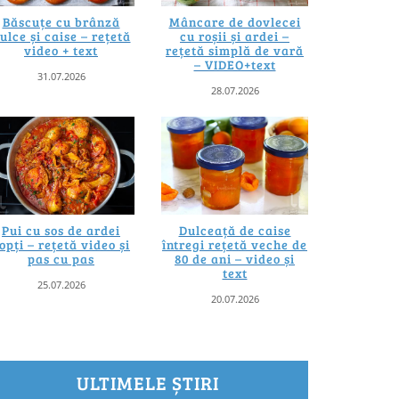
Băscuțe cu brânză
Mâncare de dovlecei
ulce și caise – rețetă
cu roșii și ardei –
video + text
rețetă simplă de vară
– VIDEO+text
31.07.2026
28.07.2026
Pui cu sos de ardei
Dulceață de caise
opți – rețetă video și
întregi rețetă veche de
pas cu pas
80 de ani – video și
text
25.07.2026
20.07.2026
ULTIMELE ȘTIRI