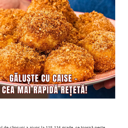
ul de căpșuni a ajuns la 115-116 grade, se toarnă peste