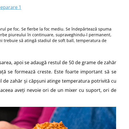
ărul pe foc. Se fierbe la foc mediu. Se îndepărtează spuma
fierbe piureului în continuare, supraveghindu-l permanent,
i trebuie să atingă stadiul de soft ball, temperatura de
u sarea, apoi se adaugă restul de 50 de grame de zahăr
ață se formează creste. Este foarte important să se
l de zahăr și căpșuni atinge temperatura potrivită cu
 aceea aveți nevoie ori de un mixer cu suport, ori de