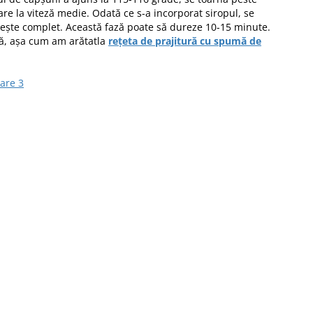
uare la viteză medie. Odată ce s-a incorporat siropul, se
ește complet. Această fază poate să dureze 10-15 minute.
ă, așa cum am arătatla
rețeta de prajitură cu spumă de