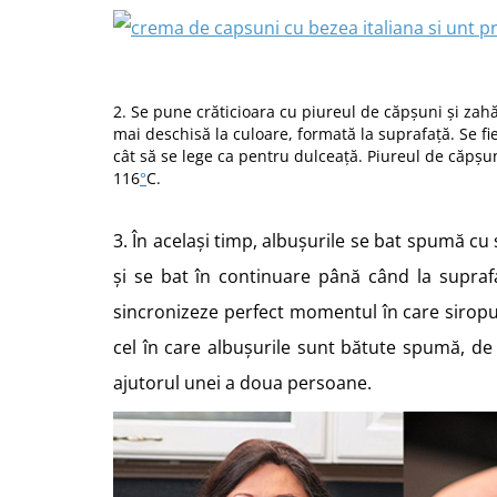
2. Se pune crăticioara cu piureul de căpșuni și zah
mai deschisă la culoare, formată la suprafață. Se 
cât să se lege ca pentru dulceață. Piureul de căpșun
116
°
C.
3. În același timp, albușurile se bat spumă c
și se bat în continuare până când la supraf
sincronizeze perfect momentul în care siropu
cel în care albușurile sunt bătute spumă, de
ajutorul unei a doua persoane.