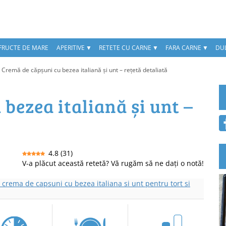
 FRUCTE DE MARE
APERITIVE
RETETE CU CARNE
FARA CARNE
DUL
>
Cremă de căpșuni cu bezea italiană și unt – rețetă detaliată
bezea italiană și unt –
4.8
(
31
)
V-a plăcut această retetă? Vă rugăm să ne dați o notă!