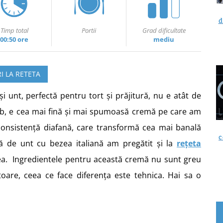
d
Timp total
Portii
Grad dificultate
00:50 ore
mediu
I LA RETETA
 unt, perfectă pentru tort și prăjitură, nu e atât de
mb, e cea mai fină și mai spumoasă cremă pe care am
consistență diafană, care transformă cea mai banală
c
mă de unt cu bezea italiană am pregătit și la
rețeta
ea. Ingredientele pentru această cremă nu sunt greu
itoare, ceea ce face diferența este tehnica. Hai sa o