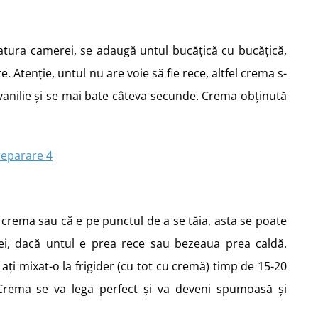
atura camerei, se adaugă untul bucățică cu bucățică,
 Atenție, untul nu are voie să fie rece, altfel crema s-
 vanilie și se mai bate câteva secunde. Crema obținută
 crema sau că e pe punctul de a se tăia, asta se poate
ei, dacă untul e prea rece sau bezeaua prea caldă.
ați mixat-o la frigider (cu tot cu cremă) timp de 15-20
 Crema se va lega perfect și va deveni spumoasă și