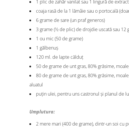
1 plic de zahăr vanilat sau 1 lingură de extract
coaja rasă de la 1 lămâie sau o portocală (doa
6 grame de sare (un praf generos)
3 grame (½ de plic) de drojdie uscată sau 12
1 ou mic (50 de grame)
1 gălbenuș
120 ml. de lapte călduț
50 de grame de unt gras, 80% grăsime, moale
80 de grame de unt gras, 80% grăsime, moale,
aluatul
puțin ulei, pentru uns castronul și planul de l
Umplutura:
2 mere mari (400 de grame), dintr-un soi cu p