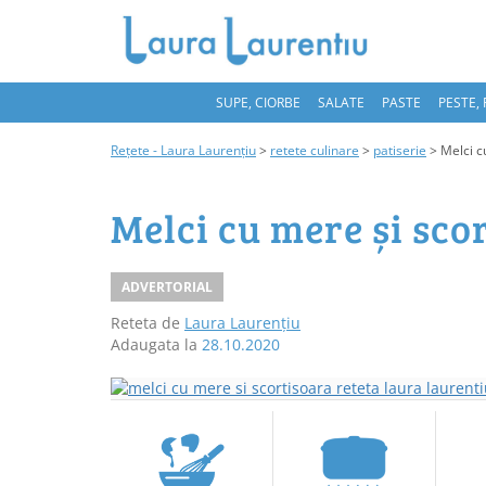
SUPE, CIORBE
SALATE
PASTE
PESTE,
Rețete - Laura Laurențiu
>
retete culinare
>
patiserie
>
Melci c
Melci cu mere și sco
ADVERTORIAL
Reteta de
Laura Laurențiu
Adaugata la
28.10.2020