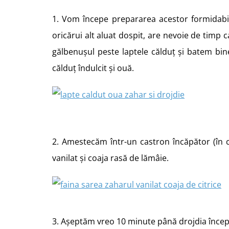
1. Vom începe prepararea acestor formidabili
oricărui alt aluat dospit, are nevoie de timp c
gălbenușul peste laptele călduț și batem bin
călduț îndulcit și ouă.
2. Amestecăm într-un castron încăpător (în c
vanilat și coaja rasă de lămâie.
3. Așeptăm vreo 10 minute până drojdia începe 