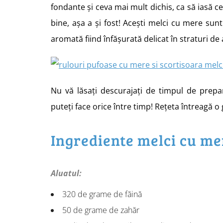
fondante și ceva mai mult dichis, ca să iasă c
bine, așa a și fost! Acești melci cu mere su
aromată fiind înfășurată delicat în straturi de 
Nu vă lăsați descurajați de timpul de prepar
puteți face orice între timp! Rețeta întreagă o 
Ingrediente melci cu me
Aluatul:
320 de grame de făină
50 de grame de zahăr