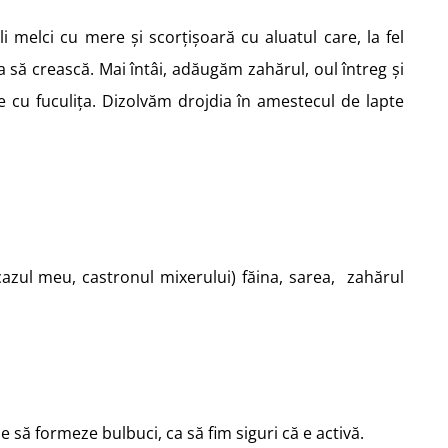
 melci cu mere și scorțișoară cu aluatul care, la fel
a să crească. Mai întâi, adăugăm zahărul, oul întreg și
e cu fuculița. Dizolvăm drojdia în amestecul de lapte
azul meu, castronul mixerului) făina, sarea, zahărul
să formeze bulbuci, ca să fim siguri că e activă.