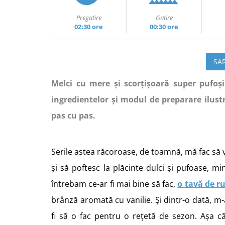
Pregatire
Gatire
02:30 ore
00:30 ore
SAR
Melci cu mere și scorțișoară super pufoși 
ingredientelor și modul de preparare ilust
pas cu pas.
Serile astea răcoroase, de toamnă, mă fac să 
și să poftesc la plăcinte dulci și pufoase, 
întrebam ce-ar fi mai bine să fac,
o tavă de ru
brânză aromată cu vanilie. Și dintr-o dată, m-
fi să o fac pentru o rețetă de sezon. Așa c