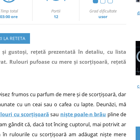
Timp total
Portii
Grad dificultate
d
03:00 ore
12
usor
I LA RETETA
și gustoși, rețetă prezentată în detaliu, cu lista
rat. Rulouri pufoase cu mere și scorțișoară, rețetă
c
visez frumos cu parfum de mere și de scorțișoară, dar
minunate cu un ceai sau o cafea cu lapte. Deunăzi, mă
louri cu scorțișoară
sau
niște poale-n brâu
pline de
am gândit că, dacă tot încing cuptorul, mai potrivit ar
ă în rulourile cu scorțișoară am adăugat niște mere