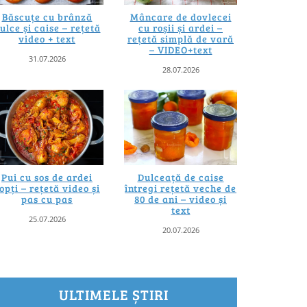
Băscuțe cu brânză
Mâncare de dovlecei
ulce și caise – rețetă
cu roșii și ardei –
video + text
rețetă simplă de vară
– VIDEO+text
31.07.2026
28.07.2026
Pui cu sos de ardei
Dulceață de caise
opți – rețetă video și
întregi rețetă veche de
pas cu pas
80 de ani – video și
text
25.07.2026
20.07.2026
ULTIMELE ȘTIRI