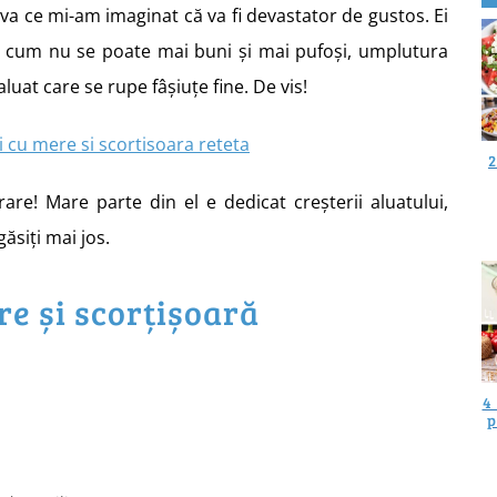
eva ce mi-am imaginat că va fi devastator de gustos. Ei
nt cum nu se poate mai buni și mai pufoși, umplutura
aluat care se rupe fâșiuțe fine. De vis!
2
are! Mare parte din el e dedicat creșterii aluatului,
găsiți mai jos.
re și scorțișoară
4
p