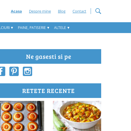
Acasa
Despre mine
Blog
Contact
CIURI
PAINE, PATISERIE
ALTELE
Ne gasesti si pe
RETETE RECENTE