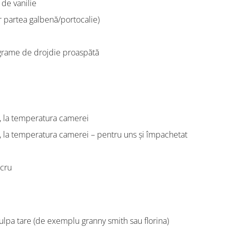
 de vanilie
r partea galbenă/portocalie)
 grame de drojdie proaspătă
, la temperatura camerei
 la temperatura camerei – pentru uns și împachetat
ucru
ulpa tare (de exemplu granny smith sau florina)