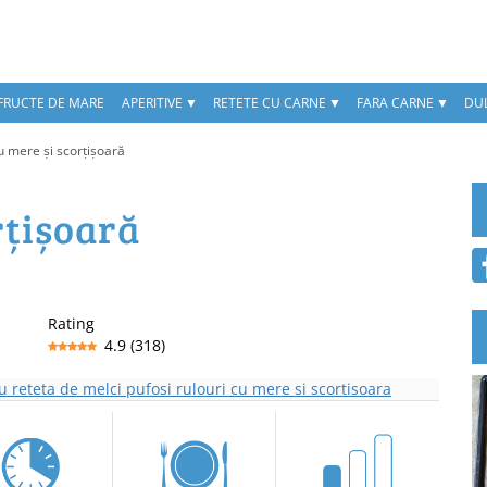
 FRUCTE DE MARE
APERITIVE
RETETE CU CARNE
FARA CARNE
DUL
u mere și scorțișoară
rțișoară
Rating
4.9
(
318
)