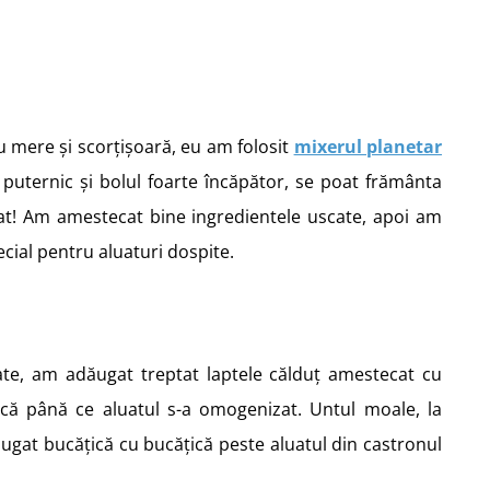
u mere și scorțișoară, eu am folosit
mixerul planetar
 puternic și bolul foarte încăpător, se poat frământa
uat! Am amestecat bine ingredientele uscate, apoi am
ecial pentru aluaturi dospite.
ate, am adăugat treptat laptele călduț amestecat cu
ică până ce aluatul s-a omogenizat. Untul moale, la
gat bucățică cu bucățică peste aluatul din castronul