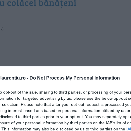
au colăcei bănățeni
ră
laurentiu.ro -
Do Not Process My Personal Information
to opt-out of the sale, sharing to third parties, or processing of your per
nățeni
formation for targeted advertising by us, please use the below opt-out s
r selection. Please note that after your opt-out request is processed y
eing interest-based ads based on personal information utilized by us or
ntru saviecițe. E un aluat dospit, cu unt sau untură,
disclosed to third parties prior to your opt-out. You may separately opt-
losure of your personal information by third parties on the IAB’s list of
vă în laptele călduț și se lasă preț de câteva minute să
. This information may also be disclosed by us to third parties on the
IA