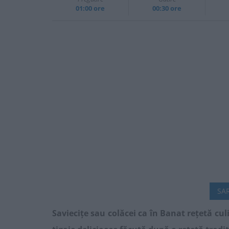
01:00 ore
00:30 ore
SAR
Saviecițe sau colăcei ca în Banat rețetă cul