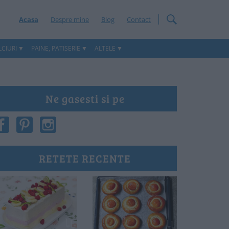
Acasa
Despre mine
Blog
Contact
CIURI
PAINE, PATISERIE
ALTELE
Ne gasesti si pe
RETETE RECENTE