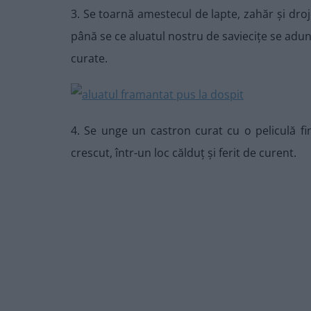
3. Se toarnă amestecul de lapte, zahăr și dro
până se ce aluatul nostru de saviecițe se adu
curate.
4. Se unge un castron curat cu o peliculă fină
crescut, într-un loc călduț și ferit de curent.