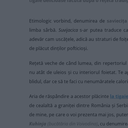
tigaie delicioase făcută după o rețetă tradi
Etimologic vorbind, denumirea de
saviecița
limba sârbă.
Suvijacica
s-ar putea traduce ca 
adevăr cam uscățele, adică au straturi de foi
de plăcut dinților pofticioși.
Rețetă veche de când lumea, din repertoriul
nu atât de uleios și cu interiorul foietat. Te
blidul, dar ce să te faci cu nenumăratele calori
Aria de răspândire a acestor plăcinte
la tigai
de cealaltă a graniței dintre România și Serb
de mine, pe care o voi prezenta mai jos, pute
Kuhinja
(bucătăria din Voivodina)
, cu denumir