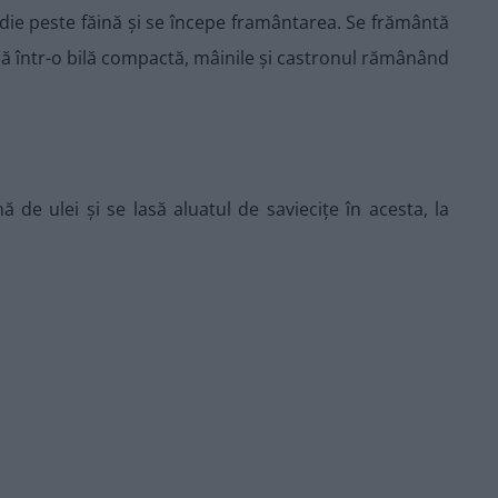
jdie peste făină și se începe framântarea. Se frământă
nă într-o bilă compactă, mâinile și castronul rămânând
 de ulei și se lasă aluatul de saviecițe în acesta, la