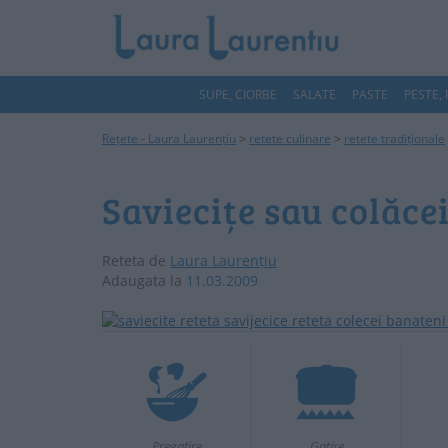
SUPE, CIORBE
SALATE
PASTE
PESTE,
Rețete - Laura Laurențiu
>
retete culinare
>
retete tradiționale
Saviecițe sau colăce
Reteta de
Laura Laurențiu
Adaugata la
11.03.2009
Pregatire
Gatire