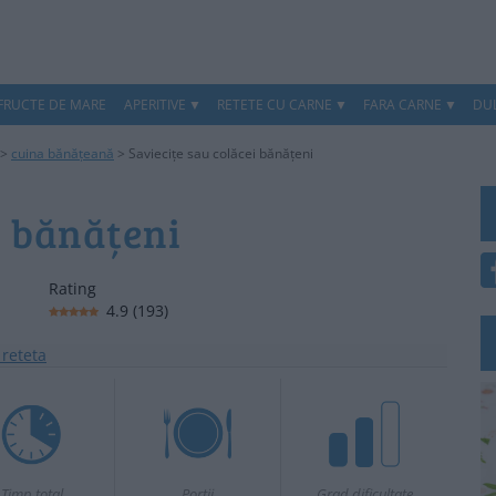
 FRUCTE DE MARE
APERITIVE
RETETE CU CARNE
FARA CARNE
DUL
>
cuina bănățeană
>
Saviecițe sau colăcei bănățeni
i bănățeni
Rating
4.9
(
193
)
Timp total
Portii
Grad dificultate