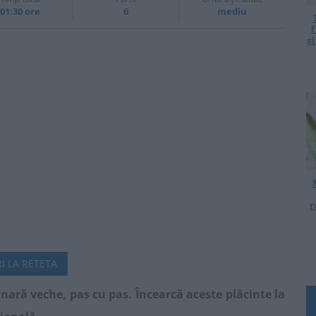
01:30 ore
6
mediu
f
ș
r
I LA RETETA
inară veche, pas cu pas. Încearcă aceste plăcinte la