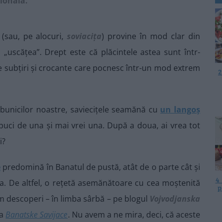
țională.
(sau, pe alocuri,
soviacița
) provine în mod clar din
„uscățea”. Drept este că plăcintele astea sunt într-
țe subțiri și crocante care pocnesc într-un mod extrem
2
 bunicilor noastre, saviecițele seamănă cu
un langoș
 apuci de una și mai vrei una. După a doua, ai vrea tot
i?
e
predomină în Banatul de pustă, atât de o parte cât și
4
ia. De altfel, o rețetă asemănătoare cu cea moștenită
p
m descoperi – în limba sârbă – pe blogul
Vojvodjanska
ea
Banatske Savijace
. Nu avem a ne mira, deci, că aceste