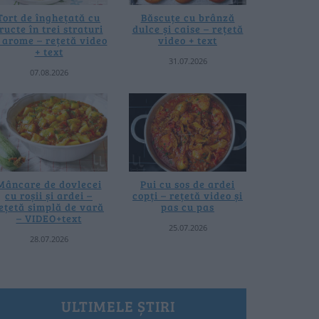
Tort de înghețată cu
Băscuțe cu brânză
ructe în trei straturi
dulce și caise – rețetă
i arome – rețetă video
video + text
+ text
31.07.2026
07.08.2026
Mâncare de dovlecei
Pui cu sos de ardei
cu roșii și ardei –
copți – rețetă video și
ețetă simplă de vară
pas cu pas
– VIDEO+text
25.07.2026
28.07.2026
ULTIMELE ȘTIRI