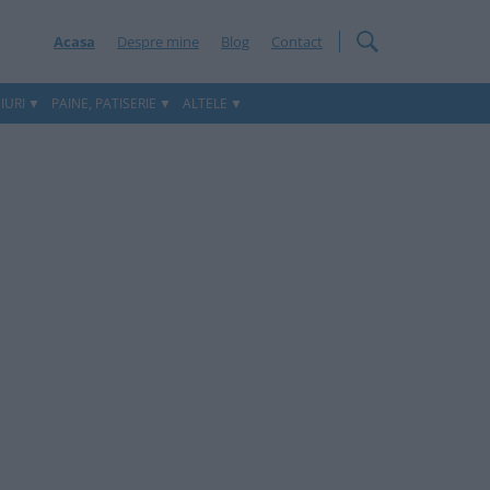
Acasa
Despre mine
Blog
Contact
IURI
PAINE, PATISERIE
ALTELE