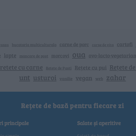
cartofi
carne de porc
bucataria multiculturala
ranza
carne de vita
oua
lapte
ovo-lacto-vegetaria
e
morcovi
mancare de post
retete cu carne
Rețete de
Rețete cu pui
Retete de Pasti
unt
zahar
usturoi
vegan
vanilie
web
Rețete de bază pentru fiecare zi
ri principale
Salate și aperitive
ele simple
Salată de boeuf