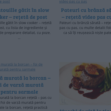
touille gătit în slow
Pateuri cu brânză s
ker – rețetă de post
– rețetă video pas c
lle gătit în slow cooker – rețetă
Pateuri cu brânză sărată – rețe
st, cu lista de ingrediente și
pas cu pas, cu multe detalii fo
e preparare detaliat, cu poze.
ca să îți reușească niște pat
…
ă murată la borcan –
oi de varză murată
pentru sarmale
urată la borcan rețetă – pas cu
 Foi de varză murată pentru
le la borcan, rețetă practică