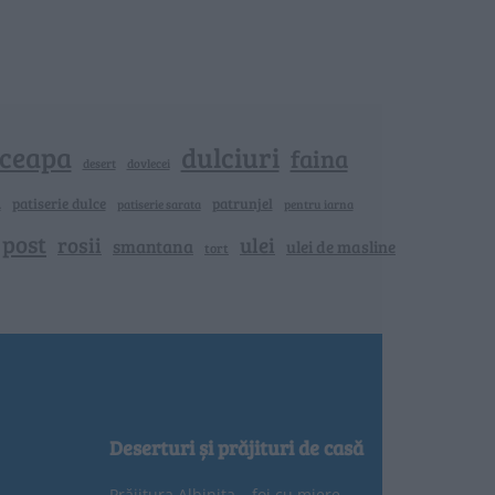
ceapa
dulciuri
faina
dovlecei
desert
n
patiserie dulce
patrunjel
patiserie sarata
pentru iarna
 post
rosii
ulei
smantana
ulei de masline
tort
Deserturi și prăjituri de casă
Prăjitura Albinița – foi cu miere