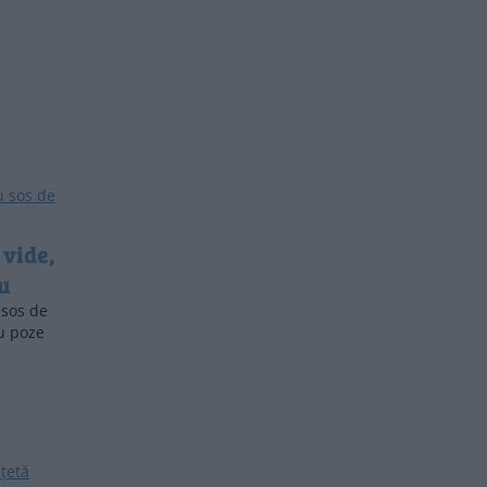
 vide,
u
 sos de
cu poze