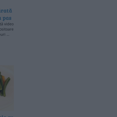
ărată
u pas
tă video
lositoare
euri …