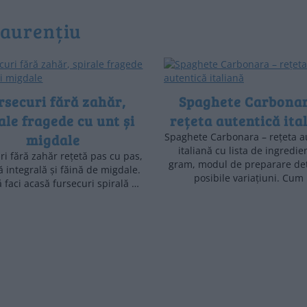
 Laurențiu
rsecuri fără zahăr,
Spaghete Carbonar
ale fragede cu unt și
rețeta autentică ita
migdale
Spaghete Carbonara – rețeta a
italiană cu lista de ingredie
ri fără zahăr rețetă pas cu pas,
gram, modul de preparare deta
ă integrală și făină de migdale.
posibile variațiuni. Cum
 faci acasă fursecuri spirală …