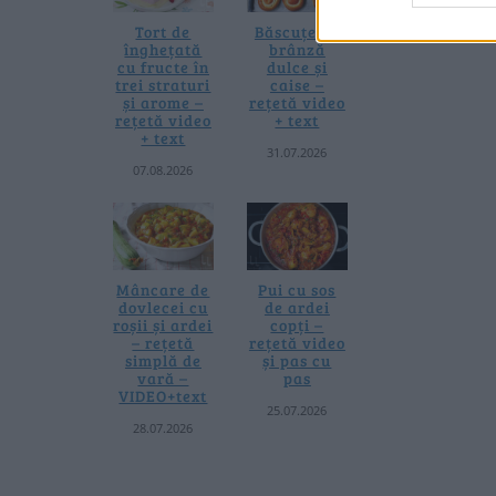
Tort de
Băscuțe cu
înghețată
brânză
cu fructe în
dulce și
trei straturi
caise –
și arome –
rețetă video
rețetă video
+ text
+ text
31.07.2026
07.08.2026
Mâncare de
Pui cu sos
dovlecei cu
de ardei
roșii și ardei
copți –
– rețetă
rețetă video
simplă de
și pas cu
vară –
pas
VIDEO+text
25.07.2026
28.07.2026