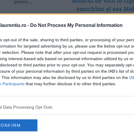
Mușchi de vită la tig
pentru …
smochine și sos Ma
Mușchi de vită la tigaie cu smo
sos Malaga – rețetă pas cu p
laurentiu.ro -
Do Not Process My Personal Information
se gătește corect un …
to opt-out of the sale, sharing to third parties, or processing of your per
formation for targeted advertising by us, please use the below opt-out s
...
49
50
51
...
60
70
...
>
»
r selection. Please note that after your opt-out request is processed y
eing interest-based ads based on personal information utilized by us or
disclosed to third parties prior to your opt-out. You may separately opt-
losure of your personal information by third parties on the IAB’s list of
. This information may also be disclosed by us to third parties on the
IA
Participants
that may further disclose it to other third parties.
l Data Processing Opt Outs
CONFIRM