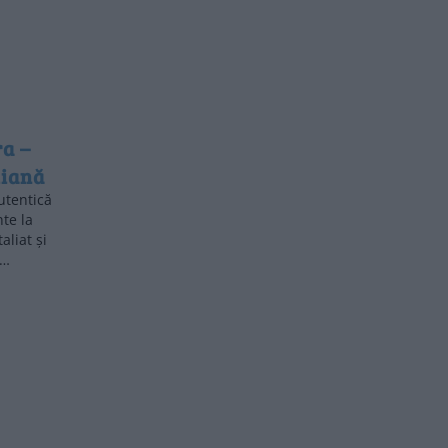
a –
liană
utentică
nte la
liat și
 …