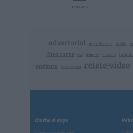
13.08.2025
advertorial
ardei
aperitiv rece
b
fara carne
lamai
friptura
free
fursecuri
retete-video
prajitura
reteta italiana
Ciorbe si supe
Felu
Ciorba de perișoare
Chift