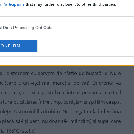
Participants
that may further disclose it to other third parties.
losit hribi dar merg bine și champinion)
l Data Processing Opt Outs
uptor, cu legume și vin roșu
CONFIRM
r și le ștergem cu șervete de hârtie de bucătărie. Nu e
t (care e un vițel mai mare) și de vită. Diferența va
a matură, dar și în gustul mai intens pe care aceasta îl
tura bucătăriei. Între timp, curățăm și spălăm ceapa,
bulețe. Usturoiul îl zdrobim. Ne pregătim la îndemână
e placă să-l și bem, nu doar să-l mâncăm) și supa, care
la 165°C (static).