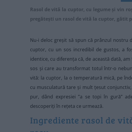
Rasol de vită la cuptor, cu legume și vin ro
pregătești un rasol de vită la cuptor, gătit 
Nu-i deloc greșit să spun că prânzul nostru de 
cuptor, cu un sos incredibil de gustos, a f
identice, cu diferența că, de această dată, am 
sos și care au transformat totul într-o nebunie
vită: la cuptor, la o temperatură mică, pe înde
cu musculatură tare și mult țesut conjunctiv, 
pur, dând expresiei ”a se topi în gură” ade
descoperiți în rețeta ce urmează.
Ingrediente rasol de vit