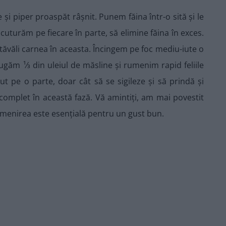
 și piper proaspăt râșnit. Punem făina într-o sită și le
scuturăm pe fiecare în parte, să elimine făina în exces.
tăvăli carnea în aceasta. Încingem pe foc mediu-iute o
ugăm ¹⁄3 din uleiul de măsline și rumenim rapid feliile
t pe o parte, doar cât să se sigileze și să prindă și
complet în această fază. Vă amintiți, am mai povestit
menirea este esențială pentru un gust bun.