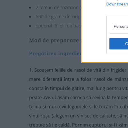
Downstream 
2 ramuri de rozmarin (opțional)
600 de grame de ciuperci proaspete (eu am fo
opțional: 6 felii de bacon crocant
Persona
Mod de preparare rasol de vită la c
Pregătirea ingredientelor
1. Scoatem feliile de rasol de vită din frigide
mare diferență între a folosi rasol de mânza
consta în timpul de gătire, mai lung pentru vit
poate avea. Lăsăm carnea să revină la tempera
țelina și morcovii legumele și le tocăm în cu
vinul roșu (alegem un vin sec de calitate, să n
trebuie să fie caldă. Pornim cuptorul și-l fixăm 