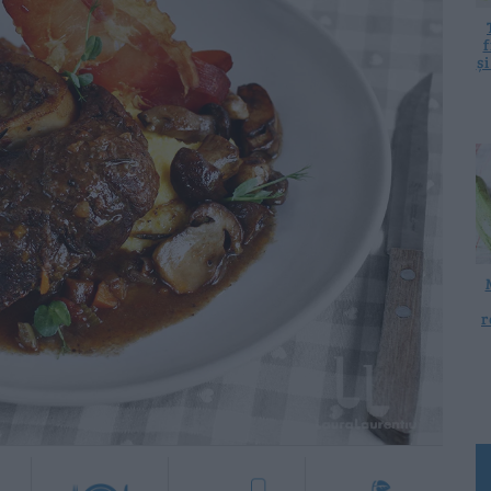
f
ș
r