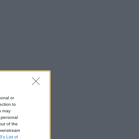
sonal or
ection to
ou may
 personal
out of the
 downstream
B’s List of