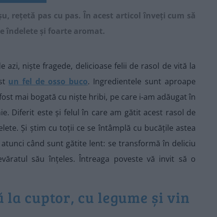
șu, rețetă pas cu pas. În acest articol înveți cum să
pe îndelete și foarte aromat.
azi, niște fragede, delicioase felii de rasol de vită la
ost
un fel de osso buco
. Ingredientele sunt aproape
fost mai bogată cu niște hribi, pe care i-am adăugat în
. Diferit este și felul în care am gătit acest rasol de
lete. Și știm cu toții ce se întâmplă cu bucățile astea
atunci când sunt gătite lent: se transformă în deliciu
văratul său înțeles. Întreaga poveste vă invit să o
ă la cuptor, cu legume și vin