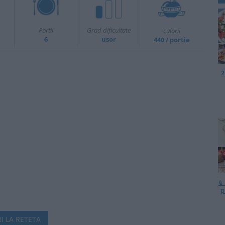
Portii
Grad dificultate
calorii
6
usor
440 / portie
2
4
p
I LA RETETA