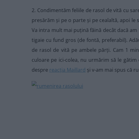
2. Condimentăm feliile de rasol de vită cu sare
presărăm și pe o parte și pe cealaltă, apoi le 
Va intra mult mai puțină făină decât dacă am 
tigaie cu fund gros (de fontă, preferabil). Adă
de rasol de vită pe ambele părți. Cam 1 minu
culoare pe ici-colea, nu urmărim să le gătim 
despre
reacția Maillard
și v-am mai spus că ru