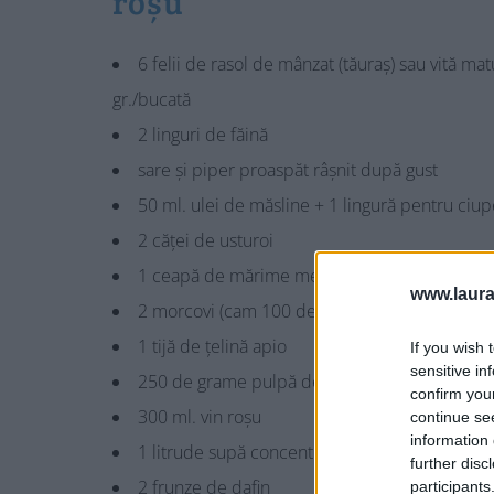
roșu
6 felii de rasol de mânzat (tăuraș) sau vită 
gr./bucată
2 linguri de făină
sare și piper proaspăt râșnit după gust
50 ml. ulei de măsline + 1 lingură pentru ciup
2 căței de usturoi
1 ceapă de mărime medie (80-100 de grame)
www.laura
2 morcovi (cam 100 de grame)
1 tijă de țelină apio
If you wish 
sensitive in
250 de grame pulpă de roșii în cuburi (proasp
confirm you
300 ml. vin roșu
continue se
information 
1 litrude supă concentrată de pui sau de vită
further disc
2 frunze de dafin
participants