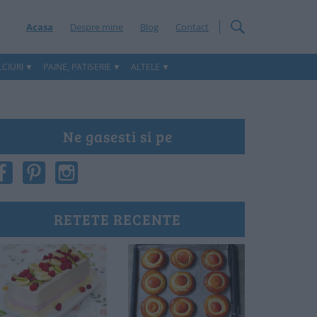
Acasa
Despre mine
Blog
Contact
CIURI
PAINE, PATISERIE
ALTELE
Ne gasesti si pe
RETETE RECENTE