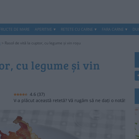
 FRUCTE DE MARE
APERITIVE
RETETE CU CARNE
FARA CARNE
DUL
e
>
Rasol de vită la cuptor, cu legume și vin roșu
or, cu legume și vin
4.6
(
37
)
V-a plăcut această retetă? Vă rugăm să ne dați o notă!