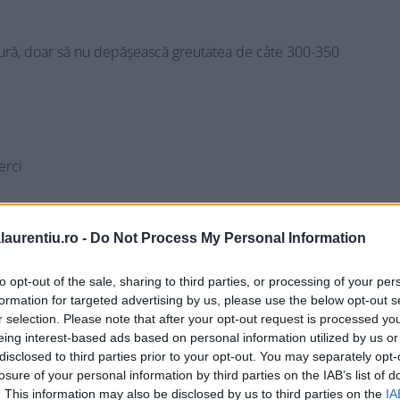
matură, doar să nu depășească greutatea de câte 300-350
erci
laurentiu.ro -
Do Not Process My Personal Information
to opt-out of the sale, sharing to third parties, or processing of your per
formation for targeted advertising by us, please use the below opt-out s
ătă sau din conservă)
r selection. Please note that after your opt-out request is processed y
eing interest-based ads based on personal information utilized by us or
disclosed to third parties prior to your opt-out. You may separately opt-
losure of your personal information by third parties on the IAB’s list of
. This information may also be disclosed by us to third parties on the
IA