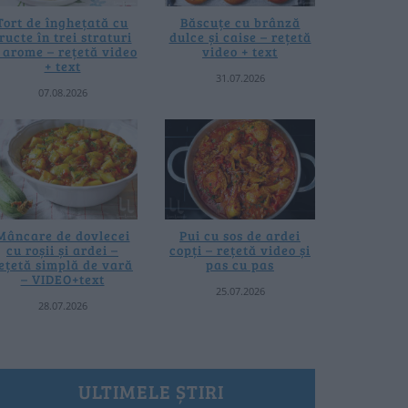
Tort de înghețată cu
Băscuțe cu brânză
ructe în trei straturi
dulce și caise – rețetă
i arome – rețetă video
video + text
+ text
31.07.2026
07.08.2026
Mâncare de dovlecei
Pui cu sos de ardei
cu roșii și ardei –
copți – rețetă video și
ețetă simplă de vară
pas cu pas
– VIDEO+text
25.07.2026
28.07.2026
ULTIMELE ȘTIRI