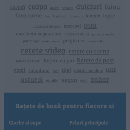
ceapa
dulciuri
faina
cartofi
dovlecei
desert
fara carne
lapte
lamaie
friptura
free
fursecuri
oua
morcovi
mancare de post
ovo-lacto-vegetarian
patiserie dulce
patiserie sarata
prajitura
patrunjel
pentru iarna
reteta italiana
retete-video
retete cu carne
Rețete de post
Rețete cu pui
Retete de Pasti
unt
rosii
ulei
smantana
ulei de masline
tort
zahar
usturoi
vegan
vanilie
web
Rețete de bază pentru fiecare zi
Ciorbe si supe
Feluri principale