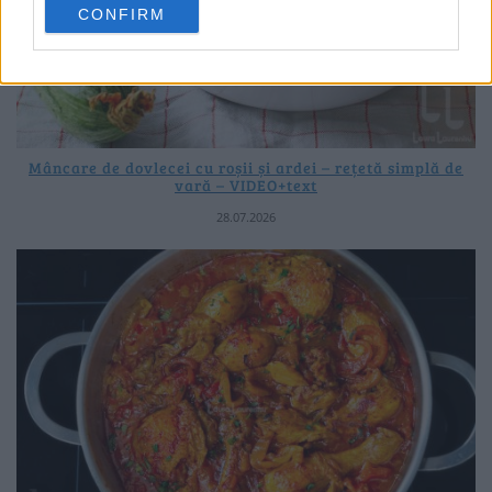
CONFIRM
Mâncare de dovlecei cu roșii și ardei – rețetă simplă de
vară – VIDEO+text
28.07.2026