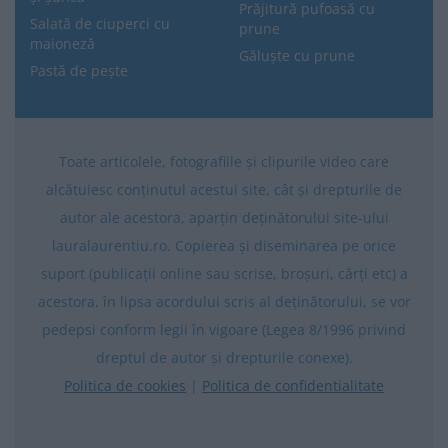
Prăjitură pufoasă cu
Salată de ciuperci cu
prune
maioneză
Găluște cu prune
Pastă de pește
Toate articolele, fotografiile și clipurile video care
alcătuiesc conținutul acestui site, cât și drepturile de
autor ale acestora, aparțin deținătorului site-ului
lauralaurentiu.ro. Copierea și diseminarea pe orice
suport (publicații online sau scrise, broșuri, cărți etc) a
acestora, în lipsa acordului scris al deținătorului, se vor
pedepsi conform legii în vigoare (Legea 8/1996 privind
dreptul de autor și drepturile conexe).
Politica de cookies
|
Politica de confidentialitate