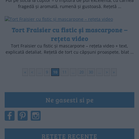
Pui pe sticlă la cuptor – o friptură de pui excelentă, cu carnea
fragedă și aromată, rumenă și gustoasă. Rețetă …
Tort Fraisier cu fistic și mascarpone –
rețeta video
Tort Fraisier cu fistic și mascarpone – rețeta video + text,
explicată detaliat. Rețetă de tort cu căpșuni proaspete, blat …
«
<
...
9
10
11
...
20
30
...
>
»
Ne gasesti si pe
RETETE RECENTE