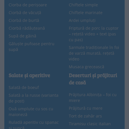
Ciorba de perișoare
Chiftele simple
Ciorbă de văcuță
Chiftele marinate
Ciorbă de burtă
Ardei umpluți
Ciorbă rădăuțeană
Friptură de porc la cuptor
– rețetă video + text (pas
Supă de găină
cu pas)
Găluște pufoase pentru
Sarmale tradiționale în foi
supă
de varză murată, rețetă
video
Musaca grecească
Salate și aperitive
Deserturi și prăjituri
de casă
Salată de boeuf
Prăjitura Albinița – foi cu
Salată a la russe (varianta
miere
de post)
Prăjitură cu mere
Ouă umplute cu sos cu
maioneză
Tort de zahăr ars
Ruladă aperitiv cu spanac
Tiramisu clasic italian
și șuncă