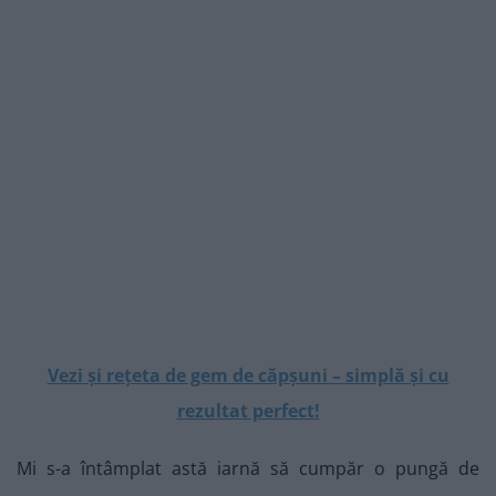
Vezi și rețeta de gem de căpșuni – simplă și cu
rezultat perfect!
Mi s-a întâmplat astă iarnă să cumpăr o pungă de