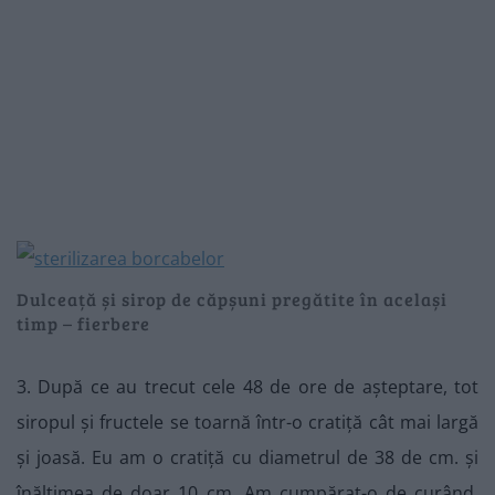
Dulceață și sirop de căpșuni pregătite în același
timp – fierbere
3. După ce au trecut cele 48 de ore de așteptare, tot
siropul și fructele se toarnă într-o cratiță cât mai largă
și joasă. Eu am o cratiță cu diametrul de 38 de cm. și
înălțimea de doar 10 cm. Am cumpărat-o de curând,