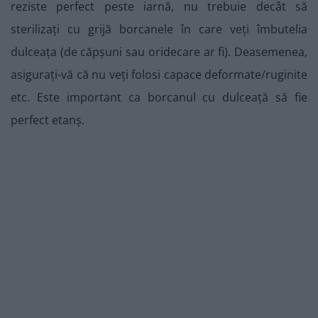
reziste perfect peste iarnă, nu trebuie decât să
sterilizați cu grijă borcanele în care veți îmbutelia
dulceața (de căpșuni sau oridecare ar fi). Deasemenea,
asigurați-vă că nu veți folosi capace deformate/ruginite
etc. Este important ca borcanul cu dulceață să fie
perfect etanș.