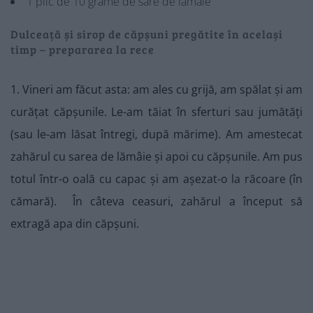
1 plic de 10 grame de sare de lămâie
Dulceață și sirop de căpșuni pregătite în același
timp – prepararea la rece
1. Vineri am făcut asta: am ales cu grijă, am spălat și am
curățat căpșunile. Le-am tăiat în sferturi sau jumătăți
(sau le-am lăsat întregi, după mărime). Am amestecat
zahărul cu sarea de lămâie și apoi cu căpșunile. Am pus
totul într-o oală cu capac și am așezat-o la răcoare (în
cămară). În câteva ceasuri, zahărul a început să
extragă apa din căpșuni.