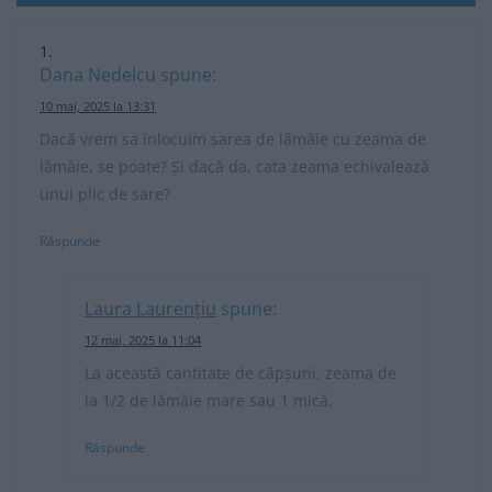
Dana Nedelcu
spune:
10 mai, 2025 la 13:31
Dacă vrem sa înlocuim sarea de lămâie cu zeama de
lămâie, se poate? Și dacă da, cata zeama echivalează
unui plic de sare?
Răspunde
Laura Laurențiu
spune:
12 mai, 2025 la 11:04
La această cantitate de căpșuni, zeama de
la 1/2 de lămâie mare sau 1 mică.
Răspunde