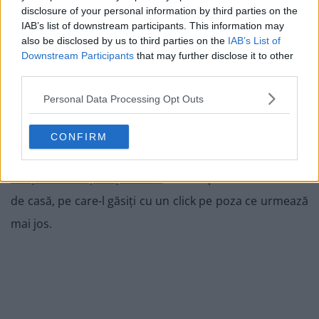
Sterilizarea borcanelor și capacelor
disclosure of your personal information by third parties on the
IAB’s list of downstream participants. This information may
2. Cândva, în acest lung interval de așteptare, se
also be disclosed by us to third parties on the
IAB’s List of
Downstream Participants
that may further disclose it to other
pregătesc sticle/borcane sterilizate. Pentru asta, se
third parties.
spală borcanele foarte bine cu apă caldă și detergent
Personal Data Processing Opt Outs
de vase. Se limpezesc în câteva ape și se așează pe o
tavă metalică. Mai departe, vă recomand să urmați
CONFIRM
pașii descriși în
articolul meu despre sterilizarea
recipientelor și capacelor
folosite pentru conservele
de casă, pe care-l găsiți cu un click pe poza ce urmează
mai jos.