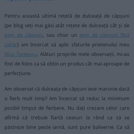
Pentru această ultimă rețetă de dulceață de căpșuni
(pe blog veți mai găsi atât rețete de dulceață cât și de
gem de căpșuni
, sau chiar un
gem de căpșuni fără
zahăr
) am încercat să aplic sfaturile prietenului meu
Nicu Tomescu
. Alături propriile mele observații, mi-au
fost de folos ca să obțin un produs cât mai aproape de
perfecțiune.
Am observat că dulceața de căpșuni iese maronie dacă
o fierb mult timp? Am încercat să reduc la minimum
posibil timpul de fierbere. Nu dați crezare celor care
afirmă că trebuie fiartă ceasuri la rând ca să se
păstreze bine peste iarnă, sunt pure baliverne. Ca să