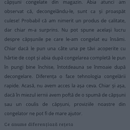
căpșuni congelate din magazin. Abia atunci am
observat că, decongelându-le, sunt ca și proaspăt
culese! Probabil că am nimerit un produs de calitate,
dar chiar m-a surprins. Nu pot spune același lucru
despre căpșunile pe care le-am congelat eu însămi.
Chiar dacă le pun una câte una pe tăvi acoperite cu
hârtie de copt și abia după congelarea completă le pun
în pungi bine închise, întotdeauna se înmoaie după
decongelare. Diferența o face tehnologia congelării
rapide. Acasă, nu avem acces la așa ceva. Chiar și așa,
dacă în miezul iernii avem poftă de o spumă de căpșuni
sau un coulis de căpșuni, proviziile noastre din
congelator ne pot fi de mare ajutor.
Ce anume diferențiază rețeta