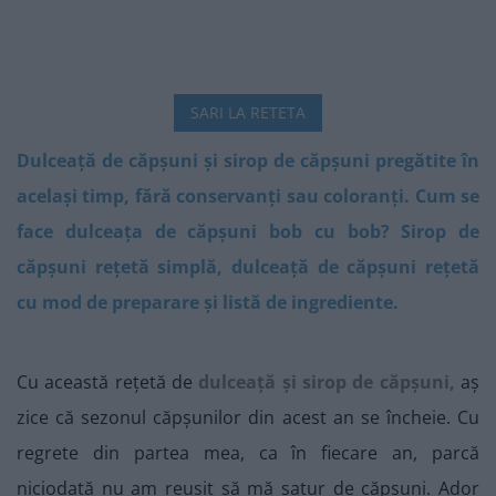
SARI LA RETETA
Dulceață de căpșuni și sirop de căpșuni pregătite în
același timp, fără conservanți sau coloranți. Cum se
face dulceața de căpșuni bob cu bob? Sirop de
căpșuni rețetă simplă, dulceață de căpșuni rețetă
cu mod de preparare și listă de ingrediente.
Cu această rețetă de
dulceață și sirop de căpșuni,
aș
zice că sezonul căpșunilor din acest an se încheie. Cu
regrete din partea mea, ca în fiecare an, parcă
niciodată nu am reușit să mă satur de căpșuni. Ador