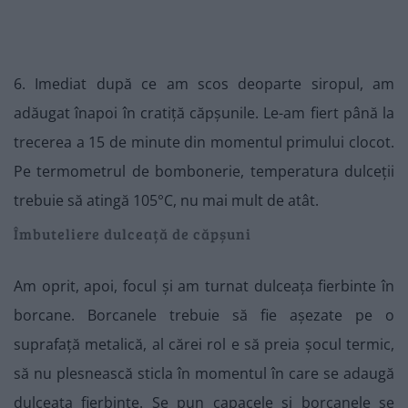
6. Imediat după ce am scos deoparte siropul, am
adăugat înapoi în cratiță căpșunile. Le-am fiert până la
trecerea a 15 de minute din momentul primului clocot.
Pe termometrul de bombonerie, temperatura dulceții
trebuie să atingă 105°C, nu mai mult de atât.
Îmbuteliere dulceață de căpșuni
Am oprit, apoi, focul și am turnat dulceața fierbinte în
borcane. Borcanele trebuie să fie așezate pe o
suprafață metalică, al cărei rol e să preia șocul termic,
să nu plesnească sticla în momentul în care se adaugă
dulceața fierbinte. Se pun capacele și borcanele se