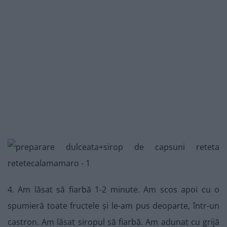
4. Am lăsat să fiarbă 1-2 minute. Am scos apoi cu o
spumieră toate fructele și le-am pus deoparte, într-un
castron. Am lăsat siropul să fiarbă. Am adunat cu grijă