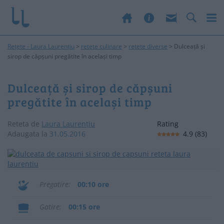
Rețete - Laura Laurențiu
>
retete culinare
>
retete diverse
>
Dulceață și
sirop de căpșuni pregătite în același timp
Dulceață și sirop de căpșuni
pregătite în același timp
Reteta de
Laura Laurențiu
Rating
Adaugata la
31.05.2016
4.9
(
83
)
Pregatire
00:10 ore
Gatire
00:15 ore