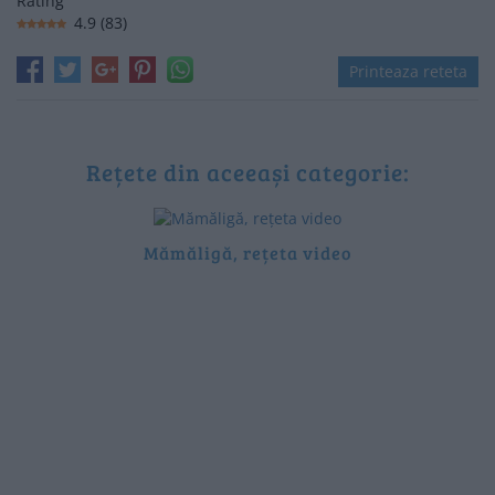
Rating
4.9
(
83
)
Printeaza reteta
Rețete din aceeași categorie:
Mămăligă, rețeta video