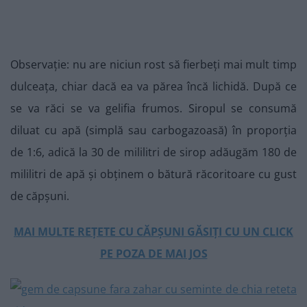
Observație: nu are niciun rost să fierbeți mai mult timp
dulceața, chiar dacă ea va părea încă lichidă. După ce
se va răci se va gelifia frumos. Siropul se consumă
diluat cu apă (simplă sau carbogazoasă) în proporția
de 1:6, adică la 30 de mililitri de sirop adăugăm 180 de
mililitri de apă și obținem o bătură răcoritoare cu gust
de căpșuni.
MAI MULTE REȚETE CU CĂPȘUNI GĂSIȚI CU UN CLICK
PE POZA DE MAI JOS