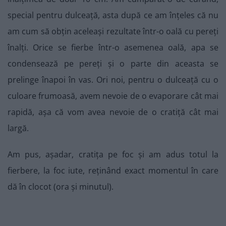
special pentru dulceață, asta după ce am înțeles că nu
am cum să obțin aceleași rezultate într-o oală cu pereți
înalți. Orice se fierbe într-o asemenea oală, apa se
condensează pe pereți și o parte din aceasta se
prelinge înapoi în vas. Ori noi, pentru o dulceață cu o
culoare frumoasă, avem nevoie de o evaporare cât mai
rapidă, așa că vom avea nevoie de o cratiță cât mai
largă.
Am pus, așadar, cratița pe foc și am adus totul la
fierbere, la foc iute, reținând exact momentul în care
dă în clocot (ora și minutul).