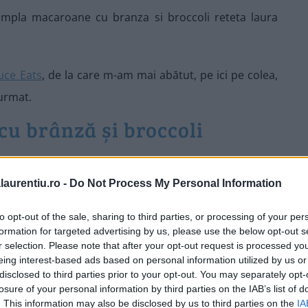
uce Eats
, de la care m-am mai abătut, pe ici pe colea,
 urmat.
u brânză și broccoli
laurentiu.ro -
Do Not Process My Personal Information
t, tocat din cuțit în buchețele mici
to opt-out of the sale, sharing to third parties, or processing of your per
formation for targeted advertising by us, please use the below opt-out s
r selection. Please note that after your opt-out request is processed y
ime)
eing interest-based ads based on personal information utilized by us or
disclosed to third parties prior to your opt-out. You may separately opt-
losure of your personal information by third parties on the IAB’s list of
toarea cu găuri mari
. This information may also be disclosed by us to third parties on the
IA