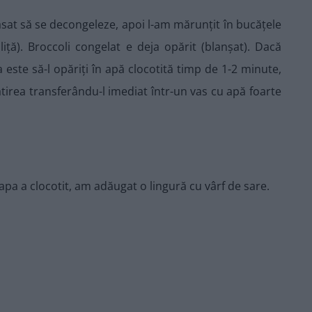
lăsat să se decongeleze, apoi l-am mărunțit în bucățele
ță). Broccoli congelat e deja opărit (blanșat). Dacă
este să-l opăriți în apă clocotită timp de 1-2 minute,
ătirea transferându-l imediat într-un vas cu apă foarte
 apa a clocotit, am adăugat o lingură cu vârf de sare.