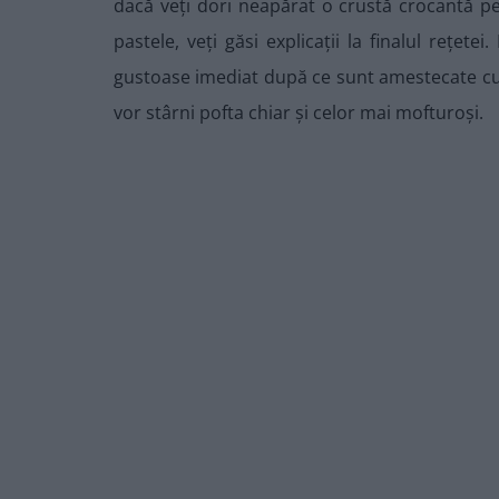
dacă veți dori neapărat o crustă crocantă pe 
pastele, veți găsi explicații la finalul rețetei
gustoase imediat după ce sunt amestecate cu so
vor stârni pofta chiar și celor mai mofturoși.