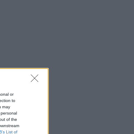
sonal or
ection to
ou may
 personal
out of the
 downstream
B’s List of