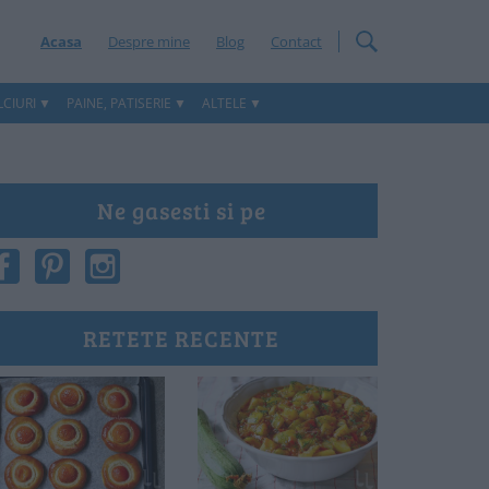
Acasa
Despre mine
Blog
Contact
CIURI
PAINE, PATISERIE
ALTELE
Ne gasesti si pe
RETETE RECENTE