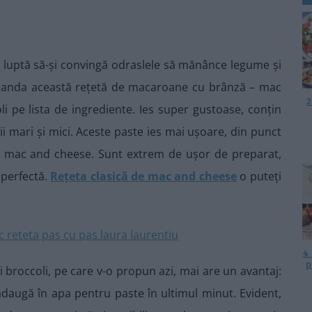
.
ă luptă să-și convingă odraslele să mănânce legume și
comanda această rețetă de macaroane cu brânză – mac
2
i pe lista de ingrediente. Ies super gustoase, conțin
i mari și mici. Aceste paste ies mai ușoare, din punct
 de mac and cheese. Sunt extrem de ușor de preparat,
 perfectă.
Rețeta clasică de mac and cheese
o puteți
4
p
broccoli, pe care v-o propun azi, mai are un avantaj:
 adaugă în apa pentru paste în ultimul minut. Evident,