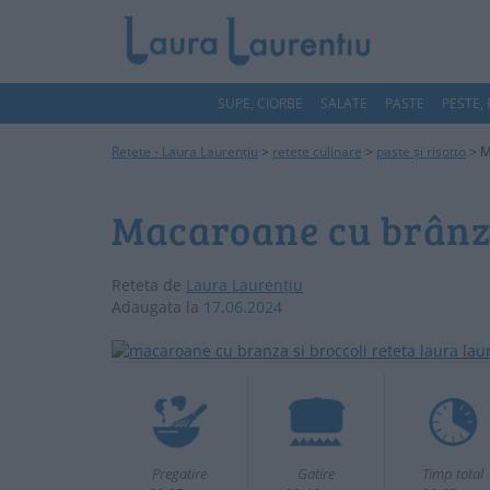
SUPE, CIORBE
SALATE
PASTE
PESTE,
Rețete - Laura Laurențiu
>
retete culinare
>
paste și risotto
>
M
Macaroane cu brânză
Reteta de
Laura Laurențiu
Adaugata la
17.06.2024
Pregatire
Gatire
Timp total