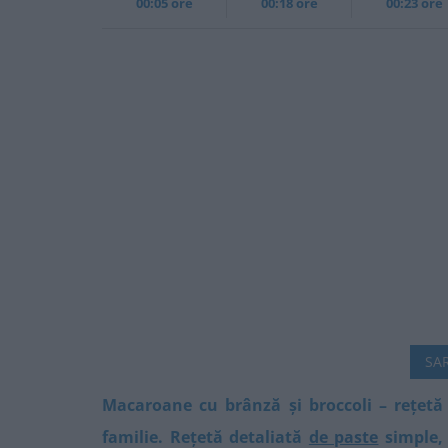
00:05 ore
00:18 ore
00:23 ore
SAR
Macaroane cu brânză și broccoli – rețetă
familie. Rețetă detaliată
de paste
simple, 