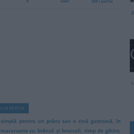
4
usor
425 / portie
d
c
I LA RETETA
 simplă pentru un prânz sau o cină gustoasă, în
macaroane cu brânză și broccoli, timp de gătire,