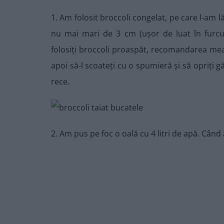
1. Am folosit broccoli congelat, pe care l-am 
nu mai mari de 3 cm (ușor de luat în furculi
folosiți broccoli proaspăt, recomandarea mea 
apoi să-l scoateți cu o spumieră și să opriți g
rece.
2. Am pus pe foc o oală cu 4 litri de apă. Când