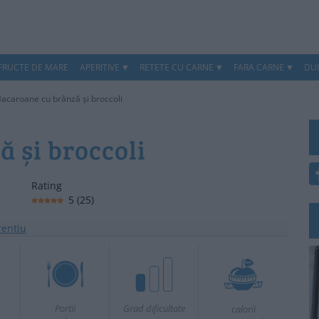
 FRUCTE DE MARE
APERITIVE
RETETE CU CARNE
FARA CARNE
DUL
acaroane cu brânză și broccoli
 și broccoli
Rating
5
(
25
)
Portii
Grad dificultate
calorii