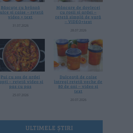
Băscuțe cu brânză
Mâncare de dovlecei
ulce și caise – rețetă
cu roșii și ardei –
video + text
rețetă simplă de vară
– VIDEO+text
31.07.2026
28.07.2026
Pui cu sos de ardei
Dulceață de caise
opți – rețetă video și
întregi rețetă veche de
pas cu pas
80 de ani – video și
text
25.07.2026
20.07.2026
ULTIMELE ȘTIRI