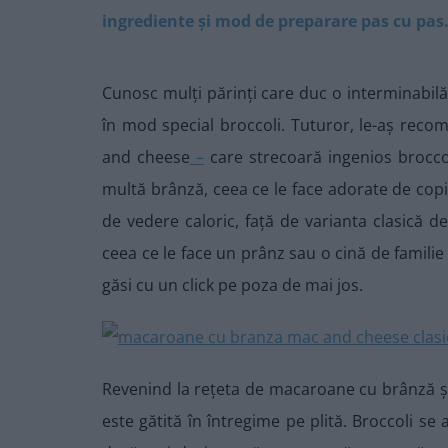
ingrediente și mod de preparare pas cu pas
Cunosc mulți părinți care duc o interminabil
în mod special broccoli. Tuturor, le-aș re
and cheese
–
care strecoară ingenios broccol
multă brânză, ceea ce le face adorate de copii
de vedere caloric, față de varianta clasică
ceea ce le face un prânz sau o cină de familie
găsi cu un click pe poza de mai jos.
Revenind la rețeta de macaroane cu brânză și 
este gătită în întregime pe plită. Broccoli se