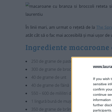
În linii mari, am urmat o rețetă de la
The Spr
atât cât să o fac mai accesibilă și mai ușor de
Ingrediente macaroane c
250 de grame de paste scurte din grâu dur
www.laura
300 de grame de broccoli proaspăt sau congela
40 de grame de unt
If you wish 
sensitive in
40 de grame de făină
confirm you
550 – 600 de mililitri de lapte gras (3,5% grăs
continue se
information 
1 lingură bună de muștar Dijon
further disc
350 de grame de brânză cheddar, ras pe răză
participants