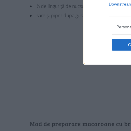
Downstream 
¼ de linguriță de nucșoară rasă
sare și piper după gust
Persona
Mod de preparare macaroane cu brâ